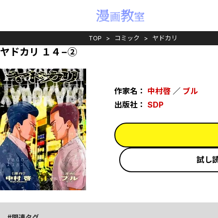
TOP
コミック
ヤドカリ
ヤドカリ １４−②
作家名：
中村啓
／
ブル
出版社：
SDP
試し
関連タグ