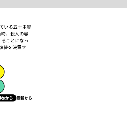
している五十里賢
当時、殺人の容
 ることになっ
復讐を決意す
1巻から
最新から