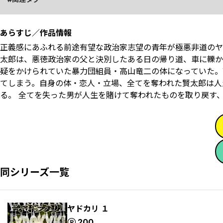
あらすじ／作品情報
正義感にあふれる前途有望な政治家志望の青年が極悪非道のヤク
太郎は、悪徳政治家の父と決別したある日の帰り道、車に轢か
疑をかけられていた暴力団組員・高山竜二の体になっていた。
てしまう。自身の体・恋人・立場、全てを奪われた賢太郎は人
る。 全てを失った男が人生を賭けて奪われたものを取り戻す
同シリーズ一覧
ヤドカリ １
ポイント
200