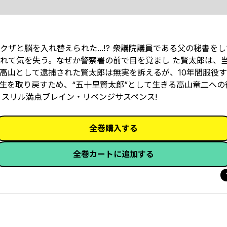
ザと脳を入れ替えられた...!? 衆議院議員である父の秘書を
れて気を失う。なぜか警察署の前で目を覚まし た賢太郎は、
高山として逮捕された賢太郎は無実を訴えるが、10年間服役す
生を取り戻すため、“五十里賢太郎”として生きる高山竜二への
、スリル満点ブレイン・リベンジサスペンス!
全巻購入する
全巻カートに追加する