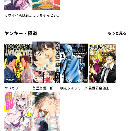
カワイイ恋は着飾らない
カラちゃんとシトーさんと、 【分冊版】
ヤンキー・極道
もっと見る
ヤドカリ
首里と優一郎
咲花ソルジャーズ
異世界金融王 ～クローネ・ゴルディオンの覇道～