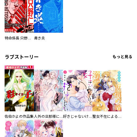
特命係長 只野仁ファイナル 愛蔵版
青き炎
ラブストーリー
もっと見る
佐伯かよの作品集
人外の旦那様に娶られ毎晩ナカまで愛される…。アンソロジー
好きじゃないけど、抱いてください【電子単行本版／特典おまけ付き】
聖女不在による仮初め婚なのに、不器用な王太子に溺愛されています【電子単行本版／特典おまけ付き】