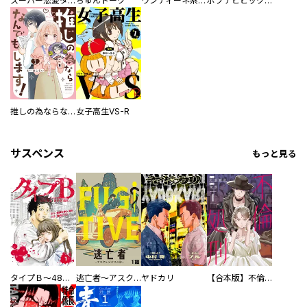
スーパー恋愛タイム！～現場でドＳな彼女は自宅でデレる～
ちゅんトーク
ウンディーネ系彼氏
ポプテピピック SEASON EIGHT
推しの為ならなんでもします！
女子高生VS-R
サスペンス
もっと見る
タイプＢ～48時間後、致死率100％～【単話】
逃亡者～アスクレピオスの杖～
ヤドカリ
【合本版】不倫処刑