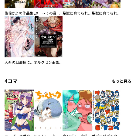
佐伯かよの作品集
EX ～その賞金稼ぎは、世界の出口を探す～【単行本版】
聖獣に育てられた少年の異世界ゆるり放浪記～神様からもらったチート魔法で、仲間たちとスローライフを満喫中～
聖獣に育てられた少年の異世界ゆるり放浪記～神様からもらったチート魔法で、仲間たちとスローライフを満喫中～【分冊版】
人外の旦那様に娶られ毎晩ナカまで愛される…。アンソロジー
オルクセン王国史
4コマ
もっと見る