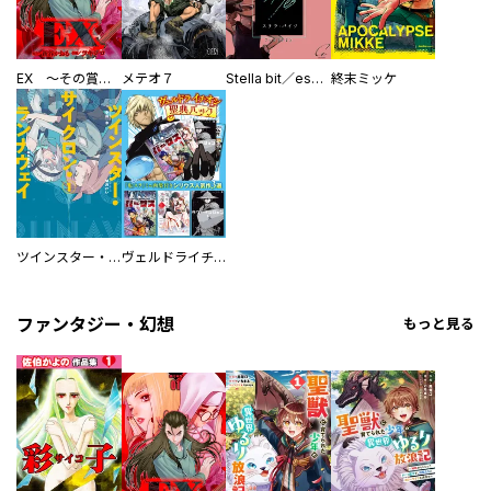
EX ～その賞金稼ぎは、世界の出口を探す～【単行本版】
メテオ７
Stella bit／es【単話版】
終末ミッケ
ツインスター・サイクロン・ランナウェイ
ヴェルドライチオシ聖典パック 『転スラ』ミニ画集付き シリウス人気作３選
ファンタジー・幻想
もっと見る