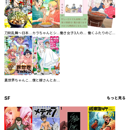
刀剣乱舞～日本号つれづれ酒～
カラちゃんとシトーさんと、 【分冊版】
働き女子3人のおうち晩酌
働くふたりのごほうび飯
異世界ちゃんこ～横綱目前に召喚されたんだが～ 【連載版】
僕と嫁さんとお酒の関係
SF
もっと見る