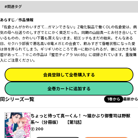
関連タグ
あらすじ／作品情報
「佐倉さんがかわいすぎて…ガマンできない」Z電化製品で働くOLの佐倉愛は、病
気の母へ仕送りのしすぎでとにかく貧乏だった。同期の山田真一とお付き合いして
いるものの、かわいい下着も買えないまま、初エッチもまだの始末。そんなある
日、セクハラ部長で悪名高いB電メガとの会食で、飲みすぎて昏睡状態になった愛
は体を弄られてしまう。ギリギリのところで真一に助けられるが、彼には大きな秘
密があって…？※この作品は『蜜恋ティアラ Vol.65』に収録されています。重複購
入にご注意ください。
会員登録して全巻購入する
全巻カートに追加する
同シリーズ一覧
1巻から
最新から
ちょっと待って真一くん！ ～猫かぶり御曹司は野獣
系～（分冊版） 【第1話】
ポイント
200