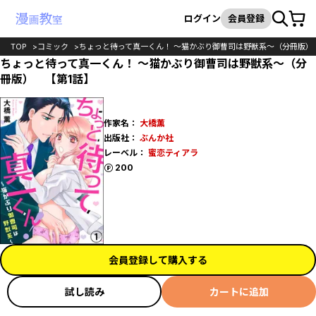
カート
検索
ログイン
会員登録
TOP
コミック
ちょっと待って真一くん！ ～猫かぶり御曹司は野獣系～（分冊版）
ちょっと待って真一くん！ ～猫かぶり御曹司は野獣系～（分
冊版） 【第1話】
作家名：
大橋薫
出版社：
ぶんか社
レーベル：
蜜恋ティアラ
ポイント
200
会員登録して購入する
試し読み
カートに追加