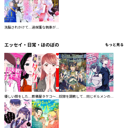
洗脳されかけていた悪役令嬢ですが家出を決意しました。【電子単行本版／特典おまけ付き】
過保護な執事が私の婚活を邪魔してきます！ 分冊版
エッセイ・日常・ほのぼの
もっと見る
優しい顔をした親友は、夫と不倫して私の家に入り込んできた。
葬儀屋タケコ～あなたの最期、叶えます【電子単行本版】
奴隷を調教してハーレム作る
同じギルメンの声が好き