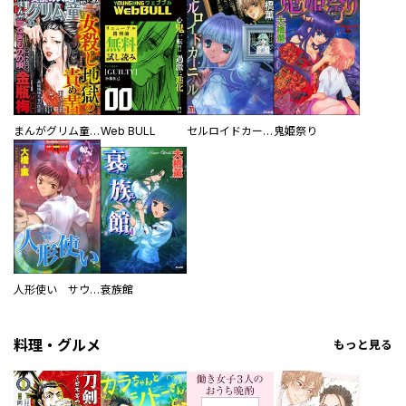
まんがグリム童話
Web BULL
セルロイドカーニバル
鬼姫祭り
人形使い サウジーネ・サーカス団
衰族館
料理・グルメ
もっと見る