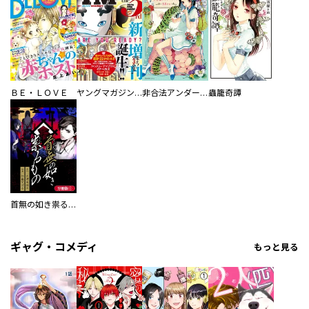
ＢＥ・ＬＯＶＥ
ヤングマガジン サード
非合法アンダーランド
蟲籠奇譚
首無の如き祟るもの【分冊版】
ギャグ・コメディ
もっと見る