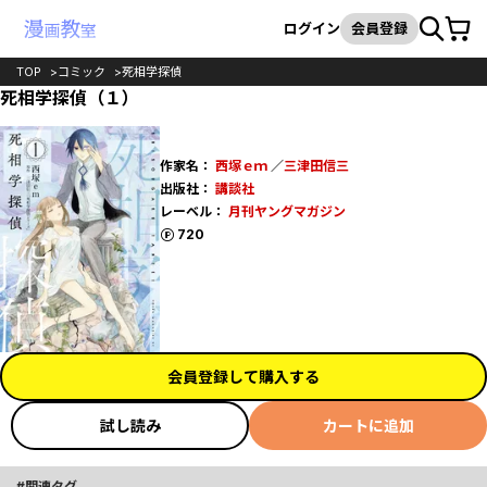
カート
検索
ログイン
会員登録
TOP
コミック
死相学探偵
死相学探偵（１）
作家名：
西塚ｅｍ
／
三津田信三
出版社：
講談社
レーベル：
月刊ヤングマガジン
ポイント
720
会員登録して購入する
試し読み
カートに追加
関連タグ