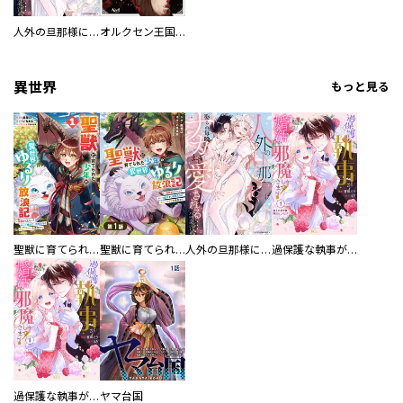
人外の旦那様に娶られ毎晩ナカまで愛される…。アンソロジー
オルクセン王国史
異世界
もっと見る
聖獣に育てられた少年の異世界ゆるり放浪記～神様からもらったチート魔法で、仲間たちとスローライフを満喫中～
聖獣に育てられた少年の異世界ゆるり放浪記～神様からもらったチート魔法で、仲間たちとスローライフを満喫中～【分冊版】
人外の旦那様に娶られ毎晩ナカまで愛される…。アンソロジー
過保護な執事が私の婚活を邪魔してきます！ 分冊版
過保護な執事が私の婚活を邪魔してきます！
ヤマ台国