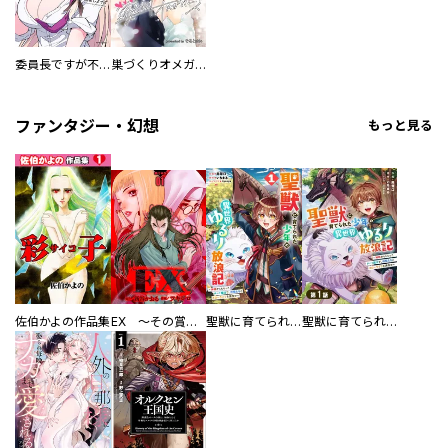
委員長ですが不良になるほど恋してます！
巣づくりオメガバース
ファンタジー・幻想
もっと見る
佐伯かよの作品集
EX ～その賞金稼ぎは、世界の出口を探す～【単行本版】
聖獣に育てられた少年の異世界ゆるり放浪記～神様からもらったチート魔法で、仲間たちとスローライフを満喫中～
聖獣に育てられた少年の異世界ゆるり放浪記～神様からもらったチート魔法で、仲間たちとスローライフを満喫中～【分冊版】