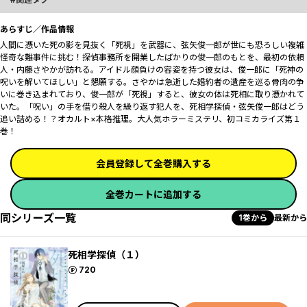
あらすじ／作品情報
人間に憑いた死の影を見抜く「死視」を武器に、弦矢俊一郎が世にも恐ろしい複雑
怪奇な難事件に挑む！探偵事務所を開業したばかりの俊一郎のもとを、最初の依頼
人・内藤さやかが訪れる。アイドル顔負けの容姿を持つ彼女は、俊一郎に「死神の
呪いを解いてほしい」と懇願する。さやかは急逝した婚約者の遺産を巡る骨肉の争
いに巻き込まれており、俊一郎が「死視」すると、彼女の体は死相に取り憑かれて
いた――。「呪い」の手を借り殺人を繰り返す犯人を、死相学探偵・弦矢俊一郎はどう
追い詰める！？オカルト×本格推理。大人気ホラーミステリ、初コミカライズ第１
巻！
会員登録して全巻購入する
全巻カートに追加する
同シリーズ一覧
1巻から
最新から
死相学探偵（１）
ポイント
720