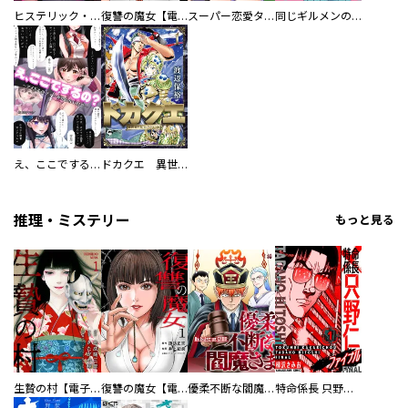
ヒステリック・ハーレム～搾られる男と堕ちる女～【電子単行本版】
復讐の魔女【電子単行本版】
スーパー恋愛タイム！～現場でドＳな彼女は自宅でデレる～
同じギルメンの声が好き
え、ここでするの？ アイドルのファンが知らない日常
ドカクエ 異世界ドカコッククエスト
推理・ミステリー
もっと見る
生贄の村【電子単行本版】
復讐の魔女【電子単行本版】
優柔不断な閻魔さま
特命係長 只野仁ファイナル 愛蔵版