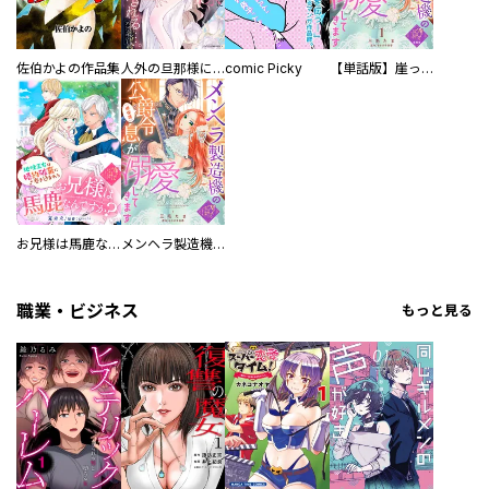
佐伯かよの作品集
人外の旦那様に娶られ毎晩ナカまで愛される…。アンソロジー
comic Picky
【単話版】崖っぷち令嬢ですが、意地と策略で幸せになります！シリーズ
お兄様は馬鹿なんですか？～地味王女は婚約破棄に巻き込まれる～
メンヘラ製造機の公爵令息（過保護）が溺愛してきます
職業・ビジネス
もっと見る