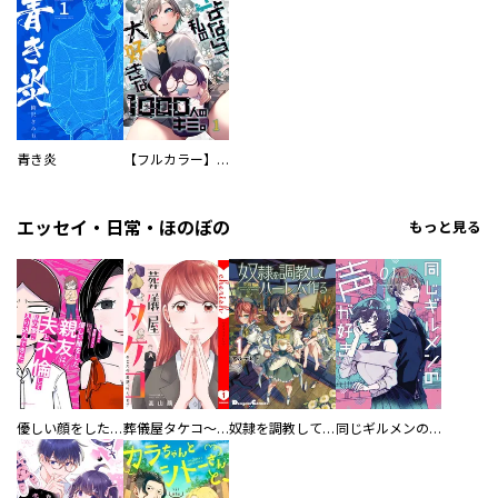
青き炎
【フルカラー】さよなら、私の大好きな１０００人のキミ。
エッセイ・日常・ほのぼの
もっと見る
優しい顔をした親友は、夫と不倫して私の家に入り込んできた。
葬儀屋タケコ～あなたの最期、叶えます【電子単行本版】
奴隷を調教してハーレム作る
同じギルメンの声が好き