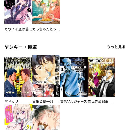
カワイイ恋は着飾らない
カラちゃんとシトーさんと、 【分冊版】
ヤンキー・極道
もっと見る
ヤドカリ
首里と優一郎
咲花ソルジャーズ
異世界金融王 ～クローネ・ゴルディオンの覇道～