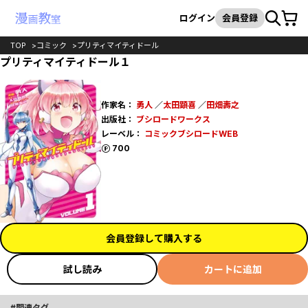
カート
検索
ログイン
会員登録
TOP
コミック
プリティマイティドール
プリティマイティドール１
作家名：
勇人
／
太田顕喜
／
田畑壽之
出版社：
ブシロードワークス
レーベル：
コミックブシロードWEB
ポイント
700
会員登録して購入する
試し読み
カートに追加
関連タグ