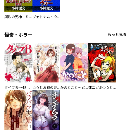
鋼鉄の死神 ミヒャエル・ビットマン戦記
ヴェトナム・ウォー VIETNAM WAR
怪奇・ホラー
もっと見る
タイプＢ～48時間後、致死率100％～【単話】
百々とお狐の見習い巫女生活【単行本版】
かのとこと～武蔵花町怪話譚～ 【連載版】
死ニガミ少女とスマホ神