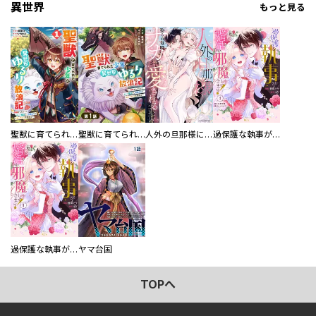
異世界
もっと見る
聖獣に育てられた少年の異世界ゆるり放浪記～神様からもらったチート魔法で、仲間たちとスローライフを満喫中～
聖獣に育てられた少年の異世界ゆるり放浪記～神様からもらったチート魔法で、仲間たちとスローライフを満喫中～【分冊版】
人外の旦那様に娶られ毎晩ナカまで愛される…。アンソロジー
過保護な執事が私の婚活を邪魔してきます！ 分冊版
過保護な執事が私の婚活を邪魔してきます！
ヤマ台国
TOPへ