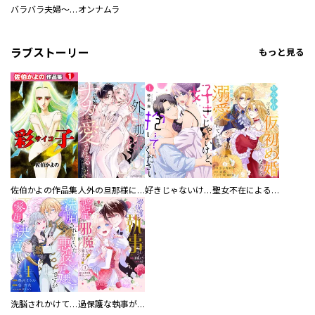
バラバラ夫婦～手足をなくした夫はまだ生きてる
オンナムラ
ラブストーリー
もっと見る
佐伯かよの作品集
人外の旦那様に娶られ毎晩ナカまで愛される…。アンソロジー
好きじゃないけど、抱いてください【電子単行本版／特典おまけ付き】
聖女不在による仮初め婚なのに、不器用な王太子に溺愛されています【電子単行本版／特典おまけ付き】
洗脳されかけていた悪役令嬢ですが家出を決意しました。【電子単行本版／特典おまけ付き】
過保護な執事が私の婚活を邪魔してきます！ 分冊版