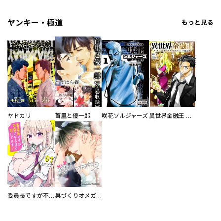
ヤンキー・極道
もっと見る
ヤドカリ
首里と優一郎
咲花ソルジャーズ
異世界金融王 ～クローネ・ゴルディオンの覇道～
委員長ですが不良になるほど恋してます！
巣づくりオメガバース