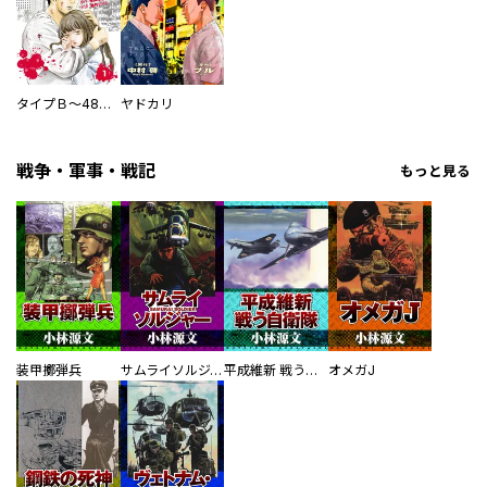
タイプＢ～48時間後、致死率100％～【単話】
ヤドカリ
戦争・軍事・戦記
もっと見る
装甲擲弾兵
サムライソルジャー SAMURAI SOLDIER
平成維新 戦う自衛隊
オメガJ