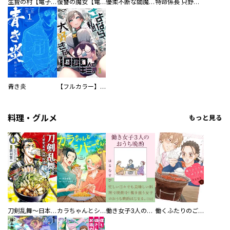
生贄の村【電子単行本版】
復讐の魔女【電子単行本版】
優柔不断な閻魔さま
特命係長 只野仁ファイナル 愛蔵版
青き炎
【フルカラー】さよなら、私の大好きな１０００人のキミ。
料理・グルメ
もっと見る
刀剣乱舞～日本号つれづれ酒～
カラちゃんとシトーさんと、 【分冊版】
働き女子3人のおうち晩酌
働くふたりのごほうび飯