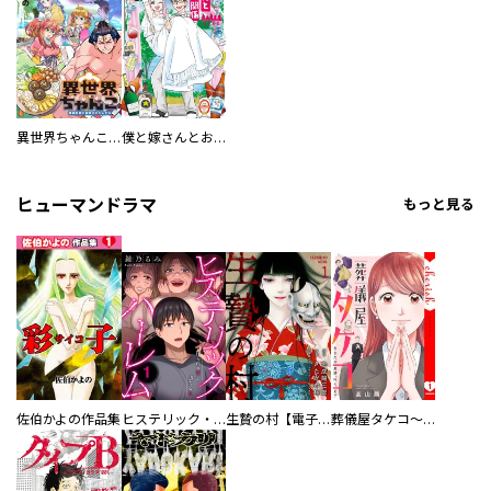
異世界ちゃんこ～横綱目前に召喚されたんだが～ 【連載版】
僕と嫁さんとお酒の関係
ヒューマンドラマ
もっと見る
佐伯かよの作品集
ヒステリック・ハーレム～搾られる男と堕ちる女～【電子単行本版】
生贄の村【電子単行本版】
葬儀屋タケコ～あなたの最期、叶えます【電子単行本版】