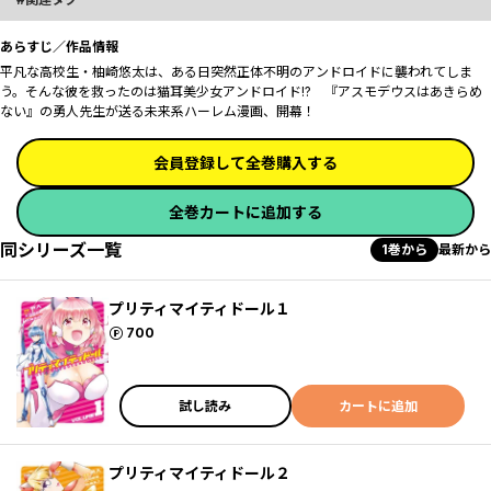
あらすじ／作品情報
平凡な高校生・柚崎悠太は、ある日突然正体不明のアンドロイドに襲われてしま
う。そんな彼を救ったのは猫耳美少女アンドロイド!? 『アスモデウスはあきらめ
ない』の勇人先生が送る未来系ハーレム漫画、開幕！
会員登録して全巻購入する
全巻カートに追加する
同シリーズ一覧
1巻から
最新から
プリティマイティドール１
ポイント
700
試し読み
カートに追加
プリティマイティドール２