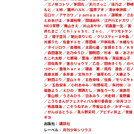
／
三ノ咲コトリ
／
茅田丸
／
天川さっこ
／
佳乃之
／
野崎
もと
／
え柿
／
膳所ハルヒ
／
園原アオ
／
清水幸詩郎
／
石口十
／
アヤカワ
／
ｙａｍａｓａｎｎ
／
源明來
／
さお
とめあげは
／
余湖裕輝
／
田端由秋
／
江戸川エドガワ
／
NEO草野
／
穐山きえ
／
片山あやか
／
初嘉屋一生
／
蒼
井たまご
／
ＣｈｉｙｏＳｔ．Ｉｎｃ．
／
マツモトケン
ゴ
／
寝子空兄
／
朝比奈りいむ
／
クリスティーヌ中島
／
片瀬りた
／
佐倉チトセ
／
原田嚥
／
戸桝有馬
／
木緒なち
／
タイジロウ
／
高橋祐
／
太田七基
／
支援ＢＩＳ
／
Ｋ９
／
森田蓮次
／
北乃ゆうひ
／
間明田
／
杉本 萌
／
あさか
たこれ太郎
／
七瀬陽
／
葉海
／
透野光海
／
見延案山子
／
羽佐馬亨
／
落合リョウマ
／
乙丑
／
田央きくち
／
のべ
つけい
／
曇後ｈａｒｅ
／
穂高 栗
／
飛月 湧依
／
石ノ
森章太郎
／
永井豪
／
文玲カナ
／
猫草わた
／
大樂よう
／
餅田ぷり
／
空山トキ
／
五色安味
／
伍長
／
モリエサト
シ
／
五色安未
／
小村あゆみ
／
秋野桜花
／
朱村咲
／
小
菊路よう
／
えびの
／
関西だし
／
麻生りーち
／
泉庭花
／
葉山桐
／
うさみひろ
／
日永みう
／
犬走炯
／
星野翼
／
こうちまんがフェスティバル実行委員会
／
卯月ココ
／
帆高晴海
／
こそうねずみ
／
平坂はるか
／
かずーほ。
／
がんばるとうふ
／
見ル野栄司
／
アビディ井上
／
常盤
ギヨ
出版社：
講談社
レーベル：
月刊少年シリウス