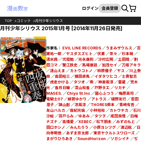
カート
検索
ログイン
会員登録
TOP
コミック
月刊少年シリウス
月刊少年シリウス 2015年1月号 [2014年11月26日発売]
作家名：
EVIL LINE RECORDS
／
うまみザウルス
／
百
瀬祐一郎
／
ヤスダスズヒト
／
伏瀬
／
茶々
／
杉本萌
／
清水茜
／
弐瓶勉
／
光永康則
／
沙村広明
／
土田陸
／
割
田コマ
／
蟹江鉄史
／
馬場康誌
／
加茂セイ
／
刀坂アキラ
／
遠山えま
／
カトウコトノ
／
柿原優子
／
ヤス
／
川上泰
樹
／
高田裕三
／
横田卓馬
／
イダタツヒコ
／
士貴智志
／
虎走かける
／
タツオ
／
柴
／
神楽坂淳
／
雷蔵
／
荒木
光
／
香月日輪
／
深山和香
／
戸野タエ
／
リカチ
／
MAGES.
／
Chiyo St.Inc
／
園心ふつう
／
梅原英司
／
竜騎士07
／
緋賀ゆかり
／
アトラス
／
樋野友行
／
恩田
澄子
／
諫山創
／
涼風涼
／
THORES柴本
／
青崎有吾
／
友山ハルカ
／
座紀光倫
／
小林裕和
／
カトウチカ
／
石川
沙絵
／
羽戸らみ
／
ゆあみ
／
タツヲ
／
成田良悟
／
白梅
ナズナ
／
高橋愛
／
XEBEC
／
松下朋未
／
みずのもと
／
田口ホシノ
／
みんたろう
／
小原ヨシツグ
／
渡辺航
／
日
向寺明徳
／
あずま京太郎
／
東京ヤクルトスワローズ
／
まがりひろあき
／
SoundHorizon
／
ソガシイナ
／
ぢ