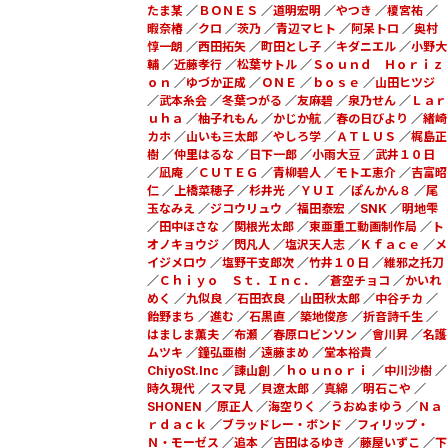
たま某
／
ＢＯＮＥＳ
／
道明宏明
／
やつき
／
榎宮祐
／
暇奈椿
／
クロ
／
茨乃
／
青辺マヒト
／
阿呆トロ
／
奥村
惇一朗
／
西田拓矢
／
町田とし子
／
キダニエル
／
小野大
輔
／
近藤孝行
／
松葉サトル
／
Ｓｏｕｎｄ Ｈｏｒｉｚ
ｏｎ
／
ゆづか正成
／
ＯＮＥ
／
ｂｏｓｅ
／
山田ヒツジ
／
武本糸会
／
冬葉つがる
／
友麻碧
／
泉乃せん
／
Ｌａｒ
ｕｈａ
／
柚子れもん
／
かじか航
／
春の日びより
／
緒崎
カホ
／
山いも三太郎
／
やしろ学
／
ＡＴＬＵＳ
／
梶島正
樹
／
仲里はるな
／
日下一郎
／
小雨大豆
／
武井１０日
／
凪庵
／
ＣＵＴＥＧ
／
青柳碧人
／
モトエ恵介
／
吉富昭
仁
／
上橋菜穂子
／
杉井光
／
ＹＵＩ
／
ぽんかん８
／
尾
玉なみえ
／
ジコウリュウ
／
福田泰宏
／
SNK
／
明地雫
／
田中ほさな
／
関根光太郎
／
東亜重工動画制作局
／
ト
オノキョウジ
／
閃凡人
／
塩沢天人志
／
Ｋｆａｃｅ
／
メ
イジメロウ
／
塩野干支郎次
／
竹井１０日
／
維邪之托刀
／
Ｃｈｉｙｏ Ｓｔ．Ｉｎｃ．
／
蒼空チョコ
／
かいれ
めく
／
九似良
／
石田衣良
／
山田秋太郎
／
中谷チカ
／
飴野まち
／
進む
／
石黒直
／
築地俊彦
／
折音詩千生
／
はましま薫夫
／
布瀬
／
春原ロビンソン
／
會川昇
／
名護
ムツキ
／
鐘弘亜樹
／
遠藤まめ
／
堂本裕貴
／
ChiyoSt.Inc
／
諌山創
／
ｈｏｕｎｏｒｉ
／
中川沙樹
／
時久現代
／
スマ見
／
貝遼太郎
／
真綿
／
明石こや
／
SHONEN
／
原正人
／
海空りく
／
うおぬまゆう
／
Ｎａ
ｒｄａｃｋ
／
ブラッドレー・ボンド
／
フィリップ・
Ｎ・モーゼス
／
追本
／
吉田はるゆき
／
藤屋いずこ
／
下