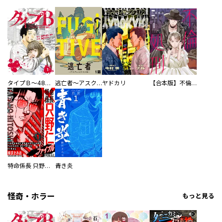
タイプＢ～48時間後、致死率100％～【単話】
逃亡者～アスクレピオスの杖～
ヤドカリ
【合本版】不倫処刑
特命係長 只野仁ファイナル 愛蔵版
青き炎
怪奇・ホラー
もっと見る