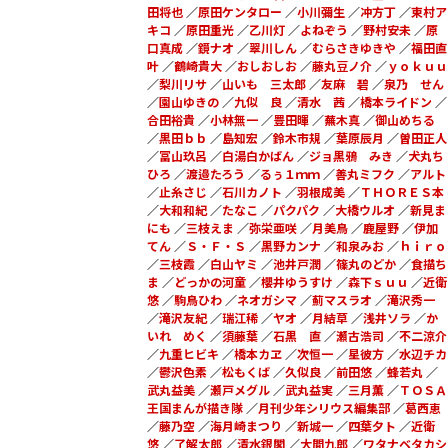
田将也
／
原田ケンタロー
／
小川彌生
／
冲方丁
／
東村ア
キコ
／
原田重光
／
乙川灯
／
よねぞう
／
野村安未
／
原
口真成
／
鏡ナオ
／
翠川しん
／
むらさきゆきや
／
福田直
叶
／
鶴崎貴大
／
おしおしお
／
藤丸豆ノ介
／
ｙｏｋｕｕ
／
梨川リサ
／
山いも 三太郎
／
友麻 碧
／
泉乃 せん
／
園山ゆきの
／
九似 良
／
清水 茜
／
橋本ライドン
／
合田裕貴
／
小林無一
／
豊田暉
／
蕪木真
／
御山めちる
／
黒田ｂｂ
／
島知宏
／
鈴木市規
／
葉原辰月
／
曽田正人
／
冨山玖呂
／
白湯白かばん
／
ジョ黒鴉 みき
／
犬丸ち
ひろ
／
渡邉たろう
／
るぅ１ｍｍ
／
善丸ミフク
／
アルト
／
止糸さじ
／
石川カノト
／
羽根成美
／
ＴＨＯＲＥＳ本
／
大和和紀
／
たなこ
／
パクパク
／
大橋ウルオ
／
新見ま
にも
／
三枝えま
／
弥栄亜咲
／
月美鳥
／
鹿屋野
／
伊加
てん
／
Ｓ・Ｆ・Ｓ
／
黒野カンナ
／
和泉みお
／
ｈｉｒｏ
／
三枝霞
／
白山ヤミ
／
池井戸潤
／
篠丸のどか
／
食描ち
ま
／
どっかの河童
／
櫻井ゆうすけ
／
森下ｓｕｕ
／
近衛
悠
／
駒鳥ひわ
／
ネオガシマ
／
薊マスラオ
／
滝沢秀一
／
滝沢友紀
／
瑞江稀
／
ヤオ
／
月結草
／
浅井ソラ
／
か
いれ めく
／
須藤葉
／
石黒 直
／
瀬古浩司
／
不二涼介
／
九重ヒビキ
／
橋本カヱ
／
次恒一
／
星彼方
／
水辺チカ
／
鬱沢色素
／
松もくば
／
久似良
／
前田悠
／
蜂若丸
／
武丸益美
／
瀬戸メグル
／
武丸益実
／
三月薫
／
ＴＯＳＡ
王国まんが描き隊
／
月刊少年シリウス編集部
／
葛西恵
／
藤乃空
／
海月崎まつり
／
新城一
／
四葉夕ト
／
近衛
悠
／
了解太郎
／
清水銀閣
／
大間九郎
／
ワタナベタカシ