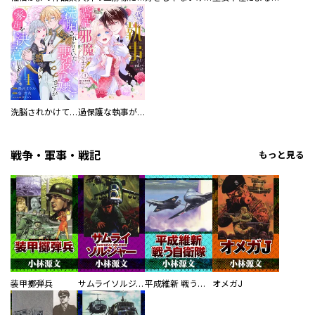
洗脳されかけていた悪役令嬢ですが家出を決意しました。【電子単行本版／特典おまけ付き】
過保護な執事が私の婚活を邪魔してきます！ 分冊版
戦争・軍事・戦記
もっと見る
装甲擲弾兵
サムライソルジャー SAMURAI SOLDIER
平成維新 戦う自衛隊
オメガJ