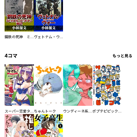
鋼鉄の死神 ミヒャエル・ビットマン戦記
ヴェトナム・ウォー VIETNAM WAR
4コマ
もっと見る
スーパー恋愛タイム！～現場でドＳな彼女は自宅でデレる～
ちゅんトーク
ウンディーネ系彼氏
ポプテピピック SEASON EIGHT