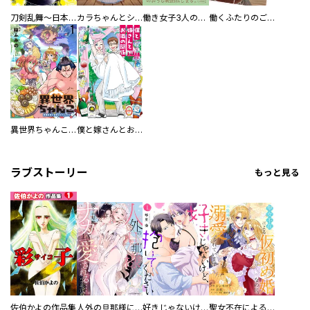
刀剣乱舞～日本号つれづれ酒～
カラちゃんとシトーさんと、 【分冊版】
働き女子3人のおうち晩酌
働くふたりのごほうび飯
異世界ちゃんこ～横綱目前に召喚されたんだが～ 【連載版】
僕と嫁さんとお酒の関係
ラブストーリー
もっと見る
佐伯かよの作品集
人外の旦那様に娶られ毎晩ナカまで愛される…。アンソロジー
好きじゃないけど、抱いてください【電子単行本版／特典おまけ付き】
聖女不在による仮初め婚なのに、不器用な王太子に溺愛されています【電子単行本版／特典おまけ付き】