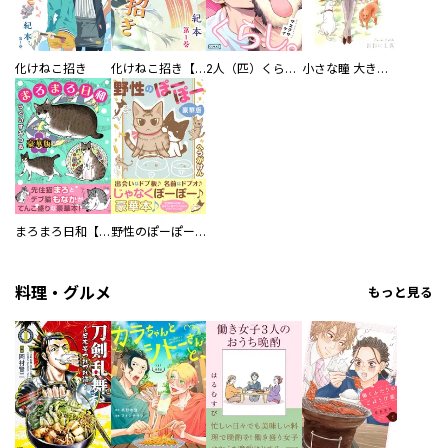
化けねこ招き
化けねこ招き【描きおろし付合冊版】
2人（匹）くらし。
小さな瞳 大きな鼓動
まろまろ日和【豪華版】
野性のぽーぽー【豪華版】
料理・グルメ
もっと見る