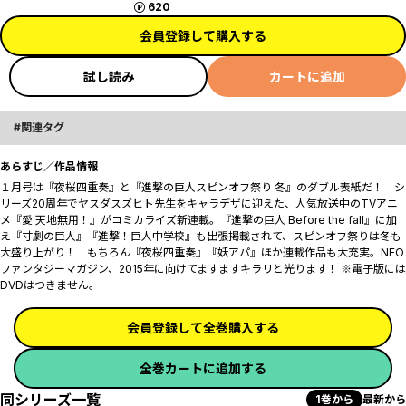
ポイント
620
会員登録して購入する
試し読み
カートに追加
関連タグ
あらすじ／作品情報
１月号は『夜桜四重奏』と『進撃の巨人スピンオフ祭り 冬』のダブル表紙だ！ シ
リーズ20周年でヤスダスズヒト先生をキャラデザに迎えた、人気放送中のTVアニ
メ『愛 天地無用！』がコミカライズ新連載。『進撃の巨人 Before the fall』に加
え『寸劇の巨人』『進撃！巨人中学校』も出張掲載されて、スピンオフ祭りは冬も
大盛り上がり！ もちろん『夜桜四重奏』『妖アパ』ほか連載作品も大充実。NEO
ファンタジーマガジン、2015年に向けてますますキラリと光ります！ ※電子版には
DVDはつきません。
会員登録して全巻購入する
全巻カートに追加する
同シリーズ一覧
1巻から
最新から