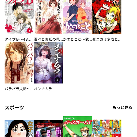
タイプＢ～48時間後、致死率100％～【単話】
百々とお狐の見習い巫女生活【単行本版】
かのとこと～武蔵花町怪話譚～ 【連載版】
死ニガミ少女とスマホ神
バラバラ夫婦～手足をなくした夫はまだ生きてる
オンナムラ
スポーツ
もっと見る