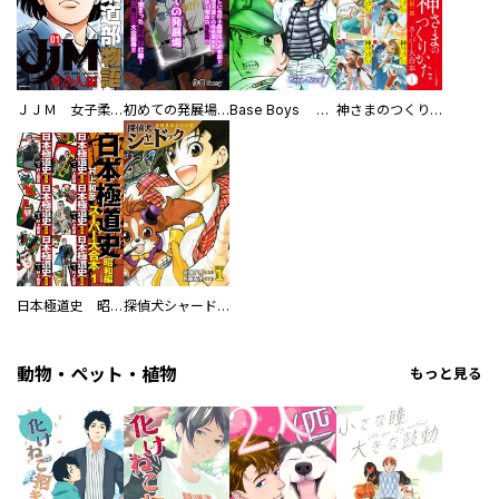
ＪＪＭ 女子柔道部物語 社会人編
初めての発展場 【白抜き修正版】
Base Boys 新装版
神さまのつくりかた。スーパー大合本
日本極道史 昭和編 スーパー大合本
探偵犬シャードック（新装版）
動物・ペット・植物
もっと見る