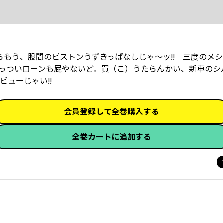
らもう、股間のピストンうずきっぱなしじゃ～ッ!! 三度のメ
っついローンも屁やないど。買（こ）うたらんかい、新車のシ
ューじゃい!!
会員登録して全巻購入する
全巻カートに追加する