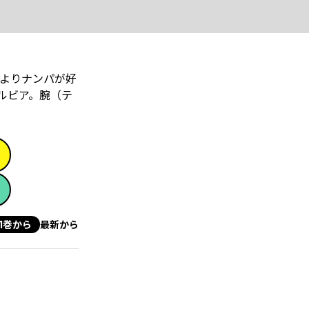
シよりナンパが好
ルビア。腕（テ
1巻から
最新から