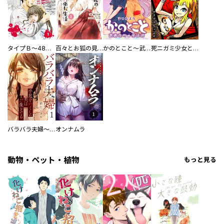
タイプＢ～48時間後、致死率100％～【単話】
百々とお狐の見習い巫女生活【単行本版】
かのとこと～武蔵花町怪話譚～ 【連載版】
死ニガミ少女とスマホ神
バラバラ夫婦～手足をなくした夫はまだ生きてる
オンナムラ
動物・ペット・植物
もっと見る