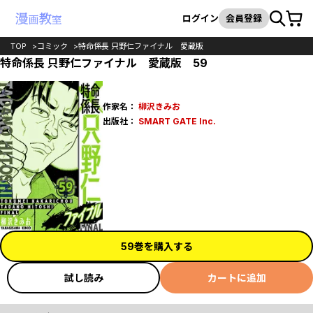
カート
検索
ログイン
会員登録
TOP
コミック
特命係長 只野仁ファイナル 愛蔵版
特命係長 只野仁ファイナル 愛蔵版 59
作家名：
柳沢きみお
出版社：
SMART GATE Inc.
59巻を購入する
試し読み
カートに追加