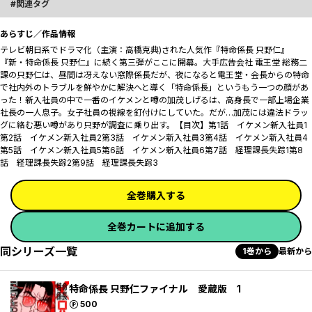
関連タグ
あらすじ／作品情報
テレビ朝日系でドラマ化（主演：高橋克典)された人気作『特命係長 只野仁』
『新・特命係長 只野仁』に続く第三弾がここに開幕。大手広告会社 電王堂 総務二
課の只野仁は、昼間は冴えない窓際係長だが、夜になると電王堂・会長からの特命
で社内外のトラブルを鮮やかに解決へと導く「特命係長」というもう一つの顔があ
った――！新入社員の中で一番のイケメンと噂の加茂しげるは、高身長で一部上場企業
社長の一人息子。女子社員の視線を釘付けにしていた。だが…加茂には違法ドラッ
グに絡む悪い噂があり只野が調査に乗り出す。【目次】第1話 イケメン新入社員1
第2話 イケメン新入社員2第3話 イケメン新入社員3第4話 イケメン新入社員4
第5話 イケメン新入社員5第6話 イケメン新入社員6第7話 経理課長失踪1第8
話 経理課長失踪2第9話 経理課長失踪3
全巻購入する
全巻カートに追加する
同シリーズ一覧
1巻から
最新から
特命係長 只野仁ファイナル 愛蔵版 1
ポイント
500