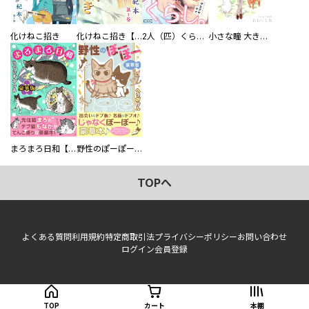
化けねこ招き
化けねこ招き【描きおろし付合冊版】
2人（匹）くらし。
小さな瞳 大きな鼓動
まろまろ日和【豪華版】
野性のぽーぽー【豪華版】
TOPへ
よくある質問
利用規約
特定商取引法
プライバシーポリシー
お問い合わせ
ログイン
会員登録
TOP
カート
本棚