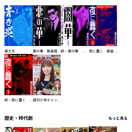
青き炎
悪の華 新装版
続・悪の華 闇華 新装版
夜に蠢く 新装版
続・夜に蠢く 新装版
週刊少年チャンピオン
歴史・時代劇
もっと見る