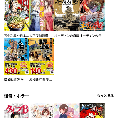
刀剣乱舞～日本号つれづれ酒～
大正夜伽浪漫 －金曜日の花嫁—
オーディンの舟葬
オーディンの舟葬 分冊版
増補改訂版 学研まんが NEW世界の歴史 別巻 人物学習事典
増補改訂版 学研まんが NEW世界の歴史 別巻 世界遺産学習事典
怪奇・ホラー
もっと見る