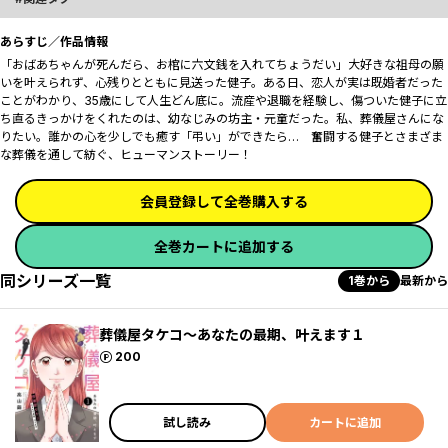
あらすじ／作品情報
「おばあちゃんが死んだら、お棺に六文銭を入れてちょうだい」大好きな祖母の願
いを叶えられず、心残りとともに見送った健子――。ある日、恋人が実は既婚者だった
ことがわかり、35歳にして人生どん底に。流産や退職を経験し、傷ついた健子に立
ち直るきっかけをくれたのは、幼なじみの坊主・元童だった。――私、葬儀屋さんにな
りたい。誰かの心を少しでも癒す「弔い」ができたら…―― 奮闘する健子とさまざま
な葬儀を通して紡ぐ、ヒューマンストーリー！
会員登録して全巻購入する
全巻カートに追加する
同シリーズ一覧
1巻から
最新から
葬儀屋タケコ～あなたの最期、叶えます１
ポイント
200
試し読み
カートに追加