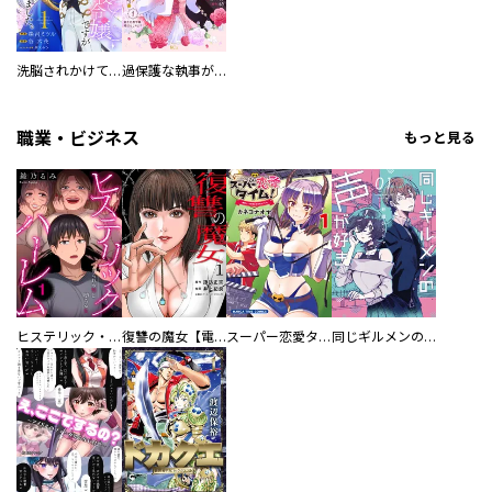
洗脳されかけていた悪役令嬢ですが家出を決意しました。【電子単行本版／特典おまけ付き】
過保護な執事が私の婚活を邪魔してきます！ 分冊版
職業・ビジネス
もっと見る
ヒステリック・ハーレム～搾られる男と堕ちる女～【電子単行本版】
復讐の魔女【電子単行本版】
スーパー恋愛タイム！～現場でドＳな彼女は自宅でデレる～
同じギルメンの声が好き