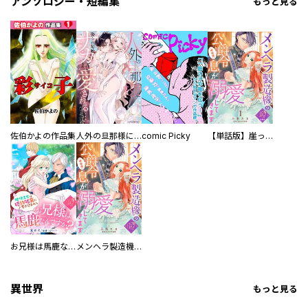
アンソロジー・短編集
もっと見る
佐伯かよの作品集
人外の旦那様に娶られ毎晩ナカまで愛される…。アンソロジー
comic Picky
【単話版】崖っぷち令嬢ですが、意地と策略で幸せになります！シリーズ
お兄様は馬鹿なんですか？～地味王女は婚約破棄に巻き込まれる～
メンヘラ製造機の公爵令息（過保護）が溺愛してきます
異世界
もっと見る