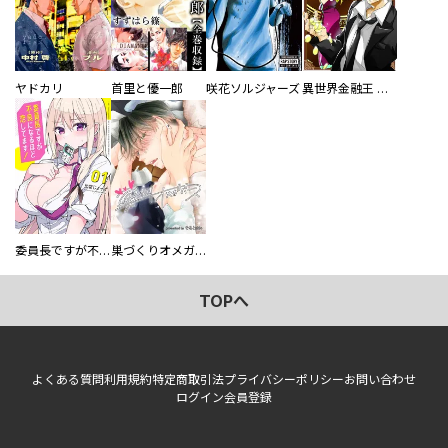
ヤドカリ
首里と優一郎
咲花ソルジャーズ
異世界金融王 ～クローネ・ゴルディオンの覇道～
委員長ですが不良になるほど恋してます！
巣づくりオメガバース
TOPへ
よくある質問
利用規約
特定商取引法
プライバシーポリシー
お問い合わせ
ログイン
会員登録