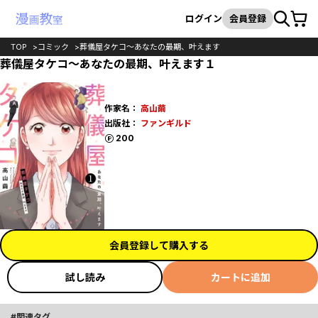
カート
検索
ログイン
会員登録
TOP
コミック
葬儀屋タケコ～あなたの最期、叶えます
葬儀屋タケコ～あなたの最期、叶えます１
作家名：
高山繭
出版社：
ファンギルド
ポイント
200
会員登録して購入する
試し読み
カートに追加
関連タグ