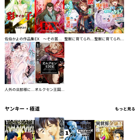
佐伯かよの作品集
EX ～その賞金稼ぎは、世界の出口を探す～【単行本版】
聖獣に育てられた少年の異世界ゆるり放浪記～神様からもらったチート魔法で、仲間たちとスローライフを満喫中～
聖獣に育てられた少年の異世界ゆるり放浪記～神様からもらったチート魔法で、仲間たちとスローライフを満喫中～【分冊版】
人外の旦那様に娶られ毎晩ナカまで愛される…。アンソロジー
オルクセン王国史
ヤンキー・極道
もっと見る