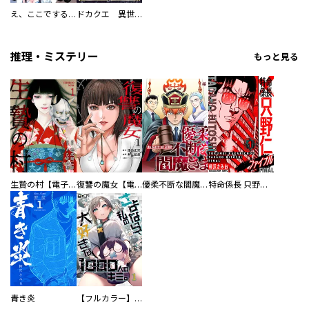
え、ここでするの？ アイドルのファンが知らない日常
ドカクエ 異世界ドカコッククエスト
推理・ミステリー
もっと見る
生贄の村【電子単行本版】
復讐の魔女【電子単行本版】
優柔不断な閻魔さま
特命係長 只野仁ファイナル 愛蔵版
青き炎
【フルカラー】さよなら、私の大好きな１０００人のキミ。