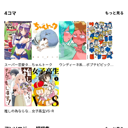
4コマ
もっと見る
スーパー恋愛タイム！～現場でドＳな彼女は自宅でデレる～
ちゅんトーク
ウンディーネ系彼氏
ポプテピピック SEASON EIGHT
推しの為ならなんでもします！
女子高生VS-R