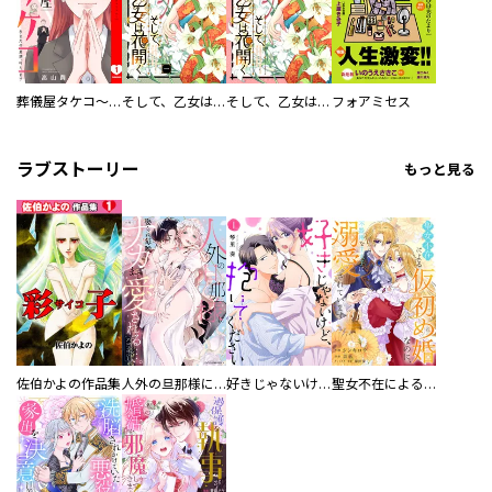
葬儀屋タケコ～あなたの最期、叶えます【電子単行本版】
そして、乙女は花開く
そして、乙女は花開く【合冊版】
フォアミセス
ラブストーリー
もっと見る
佐伯かよの作品集
人外の旦那様に娶られ毎晩ナカまで愛される…。アンソロジー
好きじゃないけど、抱いてください【電子単行本版／特典おまけ付き】
聖女不在による仮初め婚なのに、不器用な王太子に溺愛されています【電子単行本版／特典おまけ付き】