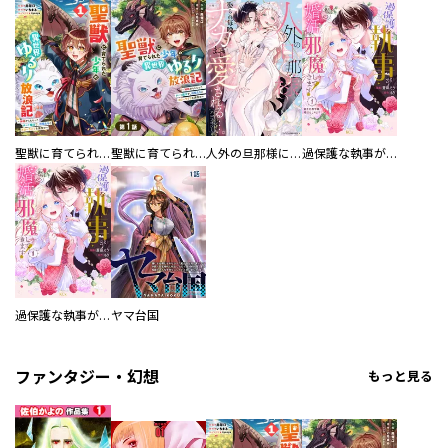
聖獣に育てられた少年の異世界ゆるり放浪記～神様からもらったチート魔法で、仲間たちとスローライフを満喫中～
聖獣に育てられた少年の異世界ゆるり放浪記～神様からもらったチート魔法で、仲間たちとスローライフを満喫中～【分冊版】
人外の旦那様に娶られ毎晩ナカまで愛される…。アンソロジー
過保護な執事が私の婚活を邪魔してきます！ 分冊版
過保護な執事が私の婚活を邪魔してきます！
ヤマ台国
ファンタジー・幻想
もっと見る