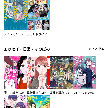
ツインスター・サイクロン・ランナウェイ
ヴェルドライチオシ聖典パック 『転スラ』ミニ画集付き シリウス人気作３選
エッセイ・日常・ほのぼの
もっと見る
優しい顔をした親友は、夫と不倫して私の家に入り込んできた。
葬儀屋タケコ～あなたの最期、叶えます【電子単行本版】
奴隷を調教してハーレム作る
同じギルメンの声が好き