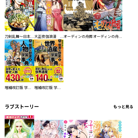
刀剣乱舞～日本号つれづれ酒～
大正夜伽浪漫 －金曜日の花嫁—
オーディンの舟葬
オーディンの舟葬 分冊版
増補改訂版 学研まんが NEW世界の歴史 別巻 人物学習事典
増補改訂版 学研まんが NEW世界の歴史 別巻 世界遺産学習事典
ラブストーリー
もっと見る