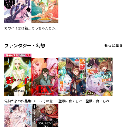
カワイイ恋は着飾らない
カラちゃんとシトーさんと、 【分冊版】
ファンタジー・幻想
もっと見る
佐伯かよの作品集
EX ～その賞金稼ぎは、世界の出口を探す～【単行本版】
聖獣に育てられた少年の異世界ゆるり放浪記～神様からもらったチート魔法で、仲間たちとスローライフを満喫中～
聖獣に育てられた少年の異世界ゆるり放浪記～神様からもらったチート魔法で、仲間たちとスローライフを満喫中～【分冊版】