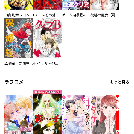
刀剣乱舞～日本号つれづれ酒～
EX ～その賞金稼ぎは、世界の出口を探す～【単行本版】
ゲーム内最強の『裏ボス』に転生したので、主人公の代わりに最速クリアを目指します！【電子単行本版】
復讐の魔女【電子単行本版】
異修羅 新魔王戦争
タイプＢ～48時間後、致死率100％～【単話】
ラブコメ
もっと見る