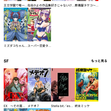
王立学園で唯一魔法が使えない庶民仲間のはずですよね～実は王子様で私を溺愛しているなんて告白はやめてください～
佐伯かよの作品集
好きじゃないけど、抱いてください【電子単行本版／特典おまけ付き】
葬儀屋タケコ～あなたの最期、叶えます【電子単行本版】
ミズダコちゃんからは逃げられない！
スーパー恋愛タイム！～現場でドＳな彼女は自宅でデレる～
SF
もっと見る
EX ～その賞金稼ぎは、世界の出口を探す～【単行本版】
メテオ７
Stella bit／es【単話版】
終末ミッケ