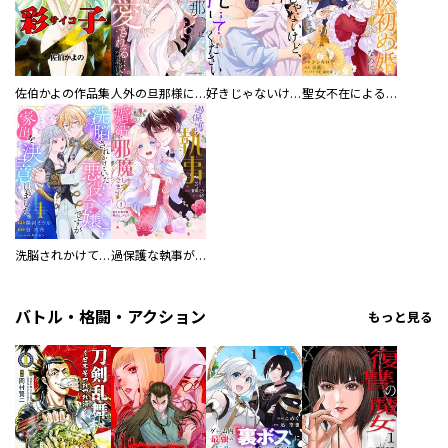
佐伯かよの作品集
人外の旦那様に娶られ毎晩ナカまで愛される…。アンソロジー
好きじゃないけど、抱いてください【電子単行本版／特典おまけ付き】
聖女不在による仮初め婚なのに、不器用な王太子に溺愛されています【電子単行本版／特典おまけ付き】
洗脳されかけていた悪役令嬢ですが家出を決意しました。【電子単行本版／特典おまけ付き】
過保護な執事が私の婚活を邪魔してきます！ 分冊版
バトル・格闘・アクション
もっと見る