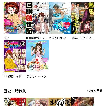
ちぃ
回胴創世記 パチスロを創った男達
うみんChu♡
職業、ニセモノ～あなたに偽は見抜けない【電子単行本版】
VS必勝ガイド
まさしんげ～る
歴史・時代劇
もっと見る