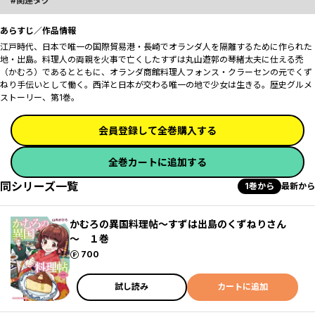
関連タグ
あらすじ／作品情報
江戸時代、日本で唯一の国際貿易港・長崎でオランダ人を隔離するために作られた
地・出島。料理人の両親を火事で亡くしたすずは丸山遊郭の琴緒太夫に仕える禿
（かむろ）であるとともに、オランダ商館料理人フォンス・クラーセンの元でくず
ねり手伝いとして働く。西洋と日本が交わる唯一の地で少女は生きる。歴史グルメ
ストーリー、第1巻。
会員登録して全巻購入する
全巻カートに追加する
同シリーズ一覧
1巻から
最新から
かむろの異国料理帖～すずは出島のくずねりさん
～ １巻
ポイント
700
試し読み
カートに追加