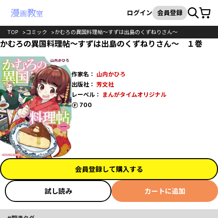
カート
検索
ログイン
会員登録
TOP
コミック
かむろの異国料理帖～すずは出島のくずねりさん～
かむろの異国料理帖～すずは出島のくずねりさん～ １巻
作家名：
山内かひろ
出版社：
芳文社
レーベル：
まんがタイムオリジナル
ポイント
700
会員登録して購入する
試し読み
カートに追加