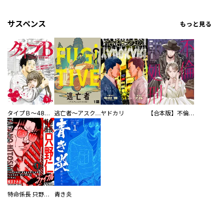
サスペンス
もっと見る
タイプＢ～48時間後、致死率100％～【単話】
逃亡者～アスクレピオスの杖～
ヤドカリ
【合本版】不倫処刑
特命係長 只野仁ファイナル 愛蔵版
青き炎