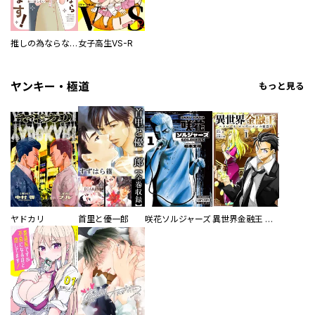
推しの為ならなんでもします！
女子高生VS-R
ヤンキー・極道
もっと見る
ヤドカリ
首里と優一郎
咲花ソルジャーズ
異世界金融王 ～クローネ・ゴルディオンの覇道～