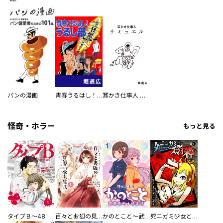
パンの漫画
青春うるはし！うるし部
耳かき仕事人 サミュエル
怪奇・ホラー
もっと見る
タイプＢ～48時間後、致死率100％～【単話】
百々とお狐の見習い巫女生活【単行本版】
かのとこと～武蔵花町怪話譚～ 【連載版】
死ニガミ少女とスマホ神