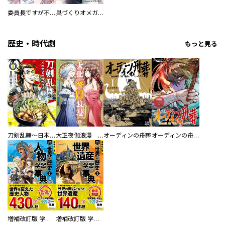
委員長ですが不良になるほど恋してます！
巣づくりオメガバース
歴史・時代劇
もっと見る
刀剣乱舞～日本号つれづれ酒～
大正夜伽浪漫 －金曜日の花嫁—
オーディンの舟葬
オーディンの舟葬 分冊版
増補改訂版 学研まんが NEW世界の歴史 別巻 人物学習事典
増補改訂版 学研まんが NEW世界の歴史 別巻 世界遺産学習事典