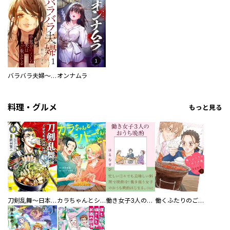
バラバラ夫婦～手足をなくした夫はまだ生きてる
オンナムラ
料理・グルメ
もっと見る
刀剣乱舞～日本号つれづれ酒～
カラちゃんとシトーさんと、 【分冊版】
働き女子3人のおうち晩酌
働くふたりのごほうび飯