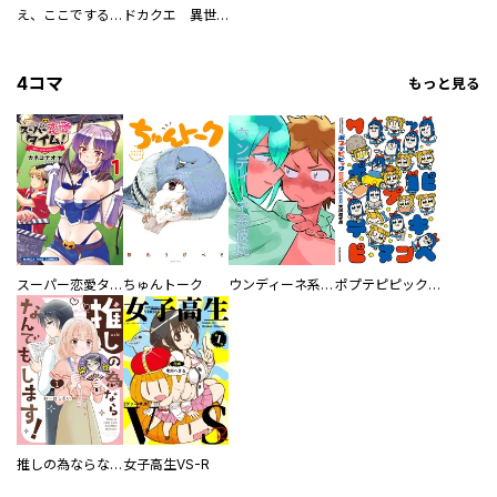
え、ここでするの？ アイドルのファンが知らない日常
ドカクエ 異世界ドカコッククエスト
4コマ
もっと見る
スーパー恋愛タイム！～現場でドＳな彼女は自宅でデレる～
ちゅんトーク
ウンディーネ系彼氏
ポプテピピック SEASON EIGHT
推しの為ならなんでもします！
女子高生VS-R