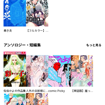
青き炎
【フルカラー】さよなら、私の大好きな１０００人のキミ。
アンソロジー・短編集
もっと見る
佐伯かよの作品集
人外の旦那様に娶られ毎晩ナカまで愛される…。アンソロジー
comic Picky
【単話版】崖っぷち令嬢ですが、意地と策略で幸せになります！シリーズ