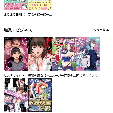
まろまろ日和【豪華版】
野性のぽーぽー【豪華版】
職業・ビジネス
もっと見る
ヒステリック・ハーレム～搾られる男と堕ちる女～【電子単行本版】
復讐の魔女【電子単行本版】
スーパー恋愛タイム！～現場でドＳな彼女は自宅でデレる～
同じギルメンの声が好き