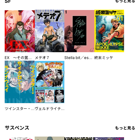
SF
もっと見る
EX ～その賞金稼ぎは、世界の出口を探す～【単行本版】
メテオ７
Stella bit／es【単話版】
終末ミッケ
ツインスター・サイクロン・ランナウェイ
ヴェルドライチオシ聖典パック 『転スラ』ミニ画集付き シリウス人気作３選
サスペンス
もっと見る