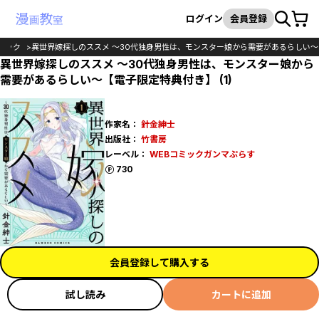
カート
検索
ログイン
会員登録
ミック
異世界嫁探しのススメ ～30代独身男性は、モンスター娘から需要があるらしい～
異世界嫁探しのススメ ～30代独身男性は、モンスター娘から
需要があるらしい～【電子限定特典付き】 (1)
作家名：
針金紳士
出版社：
竹書房
レーベル：
WEBコミックガンマぷらす
ポイント
730
会員登録して購入する
試し読み
カートに追加