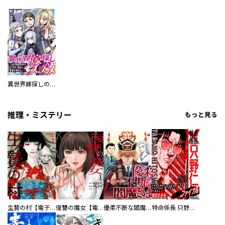
異世界嫁探しのススメ ～30代独身男性は、モンスター娘から需要があるらしい～ 【連載版】
推理・ミステリー
もっと見る
生贄の村【電子単行本版】
復讐の魔女【電子単行本版】
優柔不断な閻魔さま
特命係長 只野仁ファイナル 愛蔵版