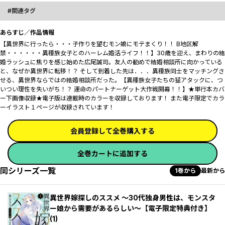
関連タグ
あらすじ／作品情報
【異世界に行ったら・・・子作りを望むモン娘にモテまくり！！ B地区解
禁・・・・・・異種族女子とのハーレム婚活ライフ！！】30歳を迎え、まわりの結
婚ラッシュに焦りを感じ始めた広尾誠司。友人の勧めで結婚相談所に向かっている
と、なぜか異世界に転移！？ そして到着した先は．．．異種族同士をマッチングさ
せる、異世界ならではの結婚相談所だった――。【異種族女子たちの猛アタックに、つ
いつい理性を失いがち！？ 運命のパートナーゲット大作戦――開幕！！】★単行本カバ
ー下画像収録★電子版は連載時のカラーを収録しております！ また電子限定でカラ
ーイラスト１ページが収録されています！
会員登録して全巻購入する
全巻カートに追加する
同シリーズ一覧
1巻から
最新から
異世界嫁探しのススメ ～30代独身男性は、モンスタ
ー娘から需要があるらしい～【電子限定特典付き】
(1)