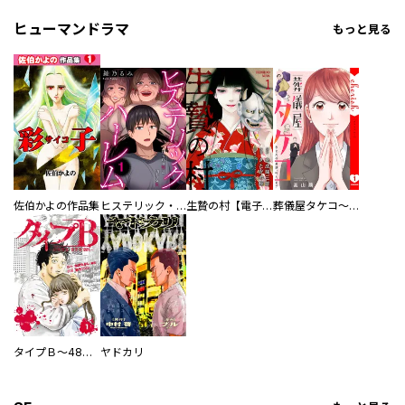
ヒューマンドラマ
もっと見る
佐伯かよの作品集
ヒステリック・ハーレム～搾られる男と堕ちる女～【電子単行本版】
生贄の村【電子単行本版】
葬儀屋タケコ～あなたの最期、叶えます【電子単行本版】
タイプＢ～48時間後、致死率100％～【単話】
ヤドカリ