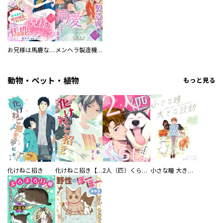
お兄様は馬鹿なんですか？～地味王女は婚約破棄に巻き込まれる～
メンヘラ製造機の公爵令息（過保護）が溺愛してきます
動物・ペット・植物
もっと見る
化けねこ招き
化けねこ招き【描きおろし付合冊版】
2人（匹）くらし。
小さな瞳 大きな鼓動