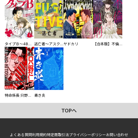
タイプＢ～48時間後、致死率100％～【単話】
逃亡者～アスクレピオスの杖～
ヤドカリ
【合本版】不倫処刑
特命係長 只野仁ファイナル 愛蔵版
青き炎
TOPへ
よくある質問
利用規約
特定商取引法
プライバシーポリシー
お問い合わせ