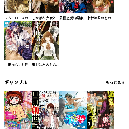
レムルローズの魔女
しかばね少女と描かない画家
異種恋愛物語集
来世は君のもの
出来損ないと呼ばれた元英雄は、実家から追放されたので好き勝手に生きることにした@COMIC
来世は君のもの【単話版】
ギャンブル
もっと見る