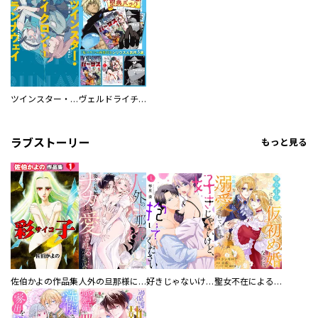
ツインスター・サイクロン・ランナウェイ
ヴェルドライチオシ聖典パック 『転スラ』ミニ画集付き シリウス人気作３選
ラブストーリー
もっと見る
佐伯かよの作品集
人外の旦那様に娶られ毎晩ナカまで愛される…。アンソロジー
好きじゃないけど、抱いてください【電子単行本版／特典おまけ付き】
聖女不在による仮初め婚なのに、不器用な王太子に溺愛されています【電子単行本版／特典おまけ付き】