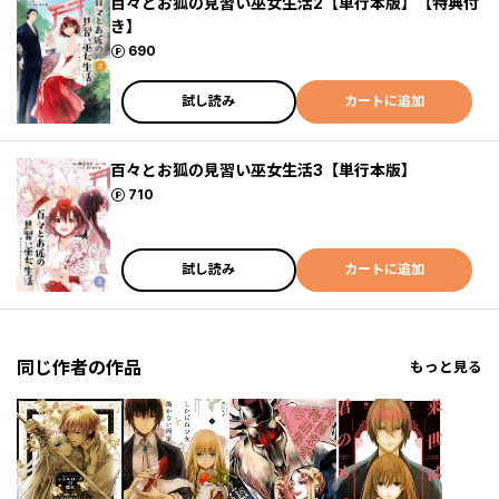
百々とお狐の見習い巫女生活2【単行本版】【特典付
き】
ポイント
690
試し読み
カートに追加
百々とお狐の見習い巫女生活3【単行本版】
ポイント
710
試し読み
カートに追加
同じ作者の作品
もっと見る