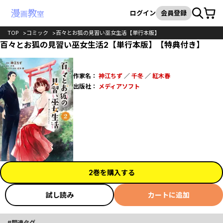
カート
検索
ログイン
会員登録
TOP
コミック
百々とお狐の見習い巫女生活【単行本版】
百々とお狐の見習い巫女生活2【単行本版】【特典付き】
作家名：
神江ちず
／
千冬
／
紅木春
出版社：
メディアソフト
2巻を購入する
試し読み
カートに追加
関連タグ