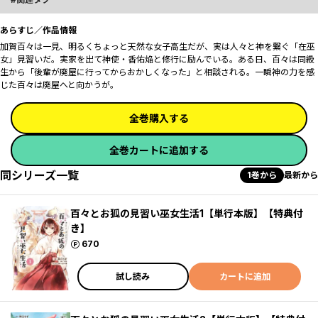
あらすじ／作品情報
加賀百々は一見、明るくちょっと天然な女子高生だが、実は人々と神を繋ぐ「在巫
女」見習いだ。実家を出て神使・香佑焔と修行に励んでいる。ある日、百々は同級
生から「後輩が廃屋に行ってからおかしくなった」と相談される。一瞬神の力を感
じた百々は廃屋へと向かうが――。
全巻購入する
全巻カートに追加する
同シリーズ一覧
1巻から
最新から
百々とお狐の見習い巫女生活1【単行本版】【特典付
き】
ポイント
670
試し読み
カートに追加