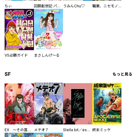
ちぃ
回胴創世記 パチスロを創った男達
うみんChu♡
職業、ニセモノ～あなたに偽は見抜けない【電子単行本版】
VS必勝ガイド
まさしんげ～る
SF
もっと見る
EX ～その賞金稼ぎは、世界の出口を探す～【単行本版】
メテオ７
Stella bit／es【単話版】
終末ミッケ