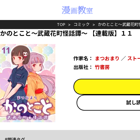
TOP
コミック
かのとこと～武蔵花町
かのとこと～武蔵花町怪話譚～ 【連載版】１１
作家名：
まつおまり
／
スト
出版社：
竹書房
試し
関連タグ