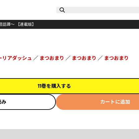
怪話譚～ 【連載版】
ーリアダッシュ
／
まつおまり
／
まつおまり
／
まつおまり
11巻を購入する
読み
カートに追加