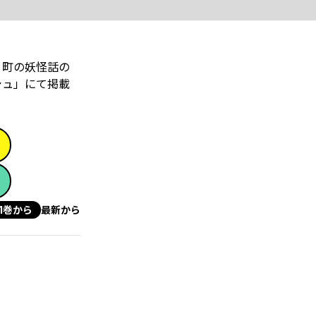
。町の妖怪話の
シュ」にて掲載
1巻から
最新から