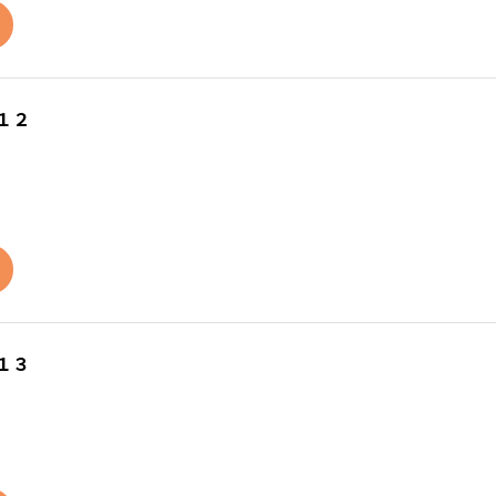
１２
１３