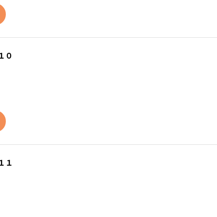
１０
１１