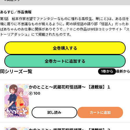
あらすじ／作品情報
第1話 絵本作家志望でファンタジーなものに憧れる高校生、琴(こと)は、ある日を
境に周りに不思議なものが視えるように。町の妖怪話の語り部「怪話人」だったお
ばあちゃんのお仕事に関係がありそうで…？※この作品はWEBコミックサイト「ス
トーリアダッシュ」にて掲載されたものです。
全巻購入する
全巻カートに追加する
同シリーズ一覧
1巻から
最新から
かのとこと～武蔵花町怪話譚～ 【連載版】１
ポイント
100
試し読み
カートに追加