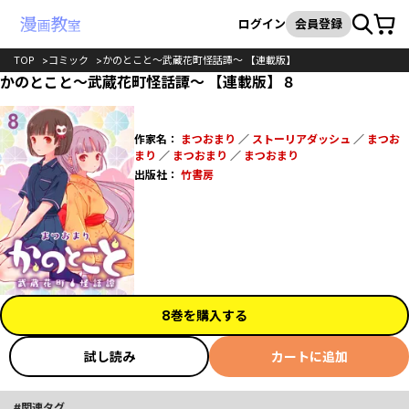
カート
検索
ログイン
会員登録
TOP
コミック
かのとこと～武蔵花町怪話譚～ 【連載版】
かのとこと～武蔵花町怪話譚～ 【連載版】８
作家名：
まつおまり
／
ストーリアダッシュ
／
まつお
まり
／
まつおまり
／
まつおまり
出版社：
竹書房
8巻を購入する
試し読み
カートに追加
関連タグ