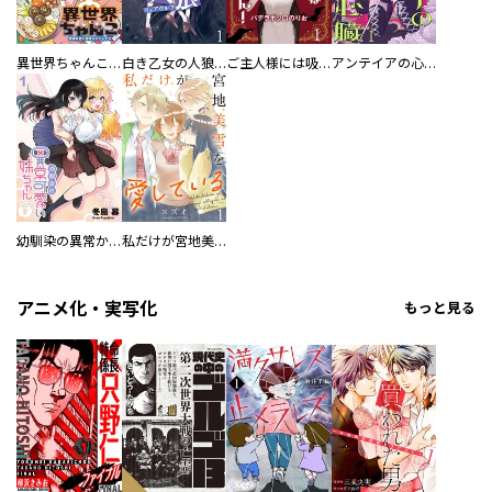
異世界ちゃんこ～横綱目前に召喚されたんだが～ 【連載版】
白き乙女の人狼（ウェアウルフ） 【連載版】
ご主人様には吸わせません！ 【連載版】
アンテイアの心臓 【連載版】
幼馴染の異常かわいい妹ちゃん 【連載版】
私だけが宮地美雪を愛している 【連載版】
アニメ化・実写化
もっと見る