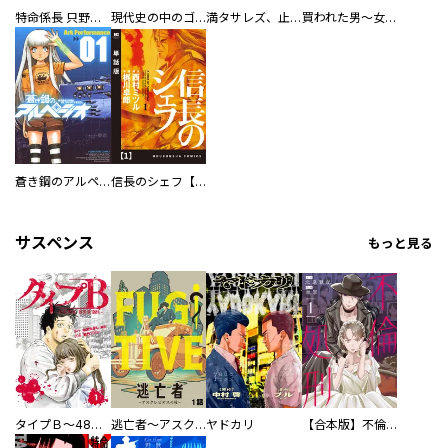
特命係長 只野仁ファイナル 愛蔵版
現代史の中のゴルゴ13
満タサレズ、止メラレズ
買われた男～女性限定快感セラピスト～【描き下ろしおまけ付き特装版】
蒼き鋼のアルペジオ
信長のシェフ【単話版】
サスペンス
もっと見る
タイプＢ～48時間後、致死率100％～【単話】
逃亡者～アスクレピオスの杖～
ヤドカリ
【合本版】不倫処刑