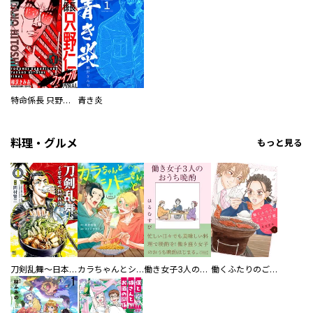
特命係長 只野仁ファイナル 愛蔵版
青き炎
料理・グルメ
もっと見る
刀剣乱舞～日本号つれづれ酒～
カラちゃんとシトーさんと、 【分冊版】
働き女子3人のおうち晩酌
働くふたりのごほうび飯