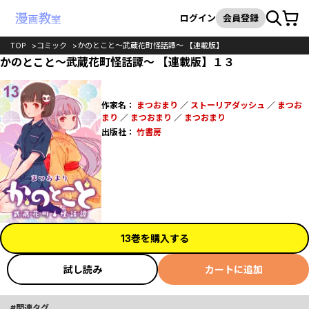
カート
検索
ログイン
会員登録
TOP
コミック
かのとこと～武蔵花町怪話譚～ 【連載版】
かのとこと～武蔵花町怪話譚～ 【連載版】１３
作家名：
まつおまり
／
ストーリアダッシュ
／
まつお
まり
／
まつおまり
／
まつおまり
出版社：
竹書房
13巻を購入する
試し読み
カートに追加
関連タグ