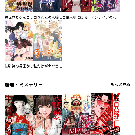
異世界ちゃんこ～横綱目前に召喚されたんだが～ 【連載版】
白き乙女の人狼（ウェアウルフ） 【連載版】
ご主人様には吸わせません！ 【連載版】
アンテイアの心臓 【連載版】
幼馴染の異常かわいい妹ちゃん 【連載版】
私だけが宮地美雪を愛している 【連載版】
推理・ミステリー
もっと見る