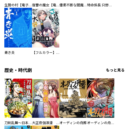
生贄の村【電子単行本版】
復讐の魔女【電子単行本版】
優柔不断な閻魔さま
特命係長 只野仁ファイナル 愛蔵版
青き炎
【フルカラー】さよなら、私の大好きな１０００人のキミ。
歴史・時代劇
もっと見る
刀剣乱舞～日本号つれづれ酒～
大正夜伽浪漫 －金曜日の花嫁—
オーディンの舟葬
オーディンの舟葬 分冊版