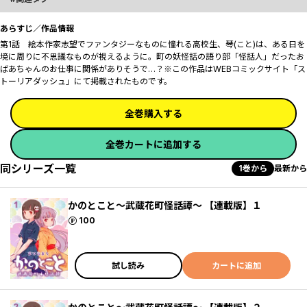
あらすじ／作品情報
第1話 絵本作家志望でファンタジーなものに憧れる高校生、琴(こと)は、ある日を
境に周りに不思議なものが視えるように。町の妖怪話の語り部「怪話人」だったお
ばあちゃんのお仕事に関係がありそうで…？※この作品はWEBコミックサイト「ス
トーリアダッシュ」にて掲載されたものです。
全巻購入する
全巻カートに追加する
同シリーズ一覧
1巻から
最新から
かのとこと～武蔵花町怪話譚～ 【連載版】１
ポイント
100
試し読み
カートに追加