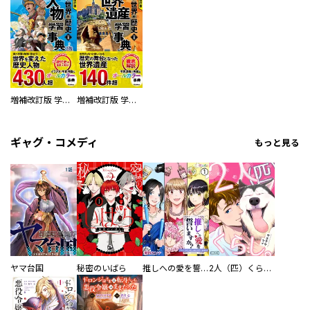
増補改訂版 学研まんが NEW世界の歴史 別巻 人物学習事典
増補改訂版 学研まんが NEW世界の歴史 別巻 世界遺産学習事典
ギャグ・コメディ
もっと見る
ヤマ台国
秘密のいばら
推しへの愛を誓いますか？～アラサー女子、推しは逃げぬが人生逃げる～
2人（匹）くらし。