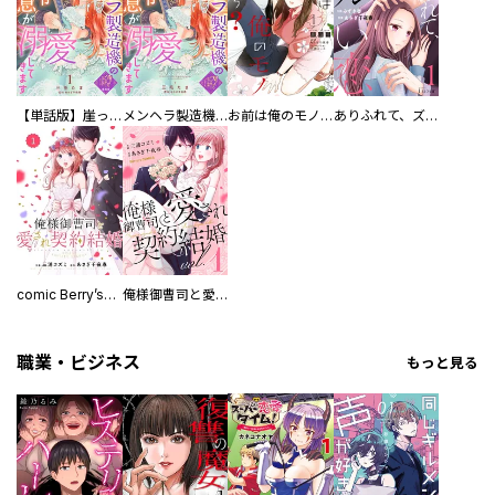
【単話版】崖っぷち令嬢ですが、意地と策略で幸せになります！シリーズ
メンヘラ製造機の公爵令息（過保護）が溺愛してきます
お前は俺のモノだろ？ ～俺様社長の独占溺愛～
ありふれて、ズルい恋
comic Berry’s俺様御曹司と愛され契約結婚
俺様御曹司と愛され契約結婚
職業・ビジネス
もっと見る