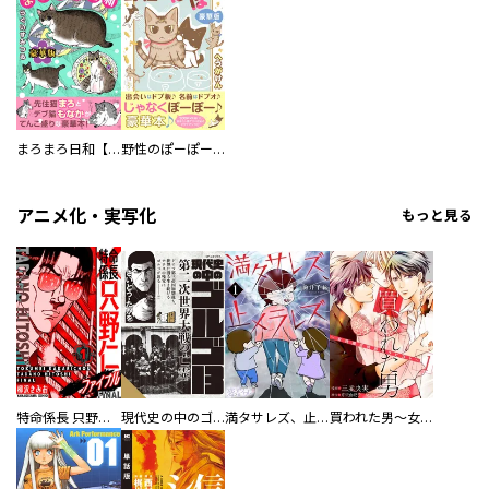
まろまろ日和【豪華版】
野性のぽーぽー【豪華版】
アニメ化・実写化
もっと見る
特命係長 只野仁ファイナル 愛蔵版
現代史の中のゴルゴ13
満タサレズ、止メラレズ
買われた男～女性限定快感セラピスト～【描き下ろしおまけ付き特装版】