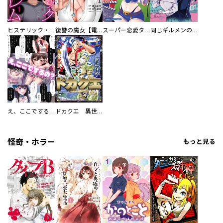
ヒステリック・ハーレム～搾られる男と堕ちる女～【電子単行本版】
復讐の魔女【電子単行本版】
スーパー恋愛タイム！～現場でドＳな彼女は自宅でデレる～
同じギルメンの声が好き
え、ここでするの？ アイドルのファンが知らない日常
ドカクエ 異世界ドカコッククエスト
怪奇・ホラー
もっと見る