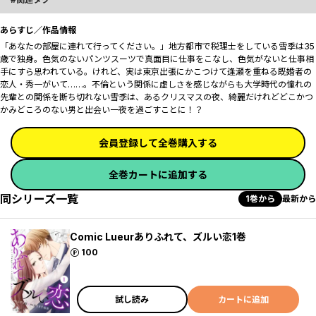
あらすじ／作品情報
「あなたの部屋に連れて行ってください――。」地方都市で税理士をしている雪季は35
歳で独身。色気のないパンツスーツで真面目に仕事をこなし、色気がないと仕事相
手にすら思われている。けれど、実は東京出張にかこつけて逢瀬を重ねる既婚者の
恋人・秀一がいて……。不倫という関係に虚しさを感じながらも大学時代の憧れの
先輩との関係を断ち切れない雪季は、あるクリスマスの夜、綺麗だけれどどこかつ
かみどころのない男と出会い一夜を過ごすことに――！？
会員登録して全巻購入する
全巻カートに追加する
同シリーズ一覧
1巻から
最新から
Comic Lueurありふれて、ズルい恋1巻
ポイント
100
試し読み
カートに追加