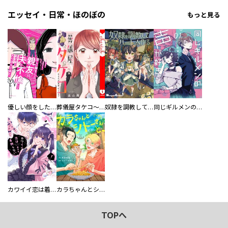
エッセイ・日常・ほのぼの
もっと見る
優しい顔をした親友は、夫と不倫して私の家に入り込んできた。
葬儀屋タケコ～あなたの最期、叶えます【電子単行本版】
奴隷を調教してハーレム作る
同じギルメンの声が好き
カワイイ恋は着飾らない
カラちゃんとシトーさんと、 【分冊版】
TOPへ