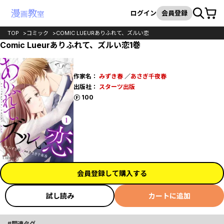
カート
検索
ログイン
会員登録
TOP
コミック
COMIC LUEURありふれて、ズルい恋
Comic Lueurありふれて、ズルい恋1巻
作家名：
みずき春
／
あさぎ千夜春
出版社：
スターツ出版
ポイント
100
会員登録して購入する
試し読み
カートに追加
関連タグ