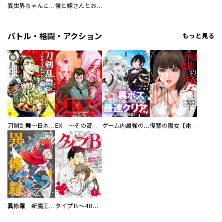
異世界ちゃんこ～横綱目前に召喚されたんだが～ 【連載版】
僕と嫁さんとお酒の関係
バトル・格闘・アクション
もっと見る
刀剣乱舞～日本号つれづれ酒～
EX ～その賞金稼ぎは、世界の出口を探す～【単行本版】
ゲーム内最強の『裏ボス』に転生したので、主人公の代わりに最速クリアを目指します！【電子単行本版】
復讐の魔女【電子単行本版】
異修羅 新魔王戦争
タイプＢ～48時間後、致死率100％～【単話】