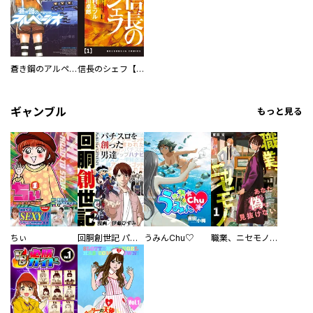
蒼き鋼のアルペジオ
信長のシェフ【単話版】
ギャンブル
もっと見る
ちぃ
回胴創世記 パチスロを創った男達
うみんChu♡
職業、ニセモノ～あなたに偽は見抜けない【電子単行本版】