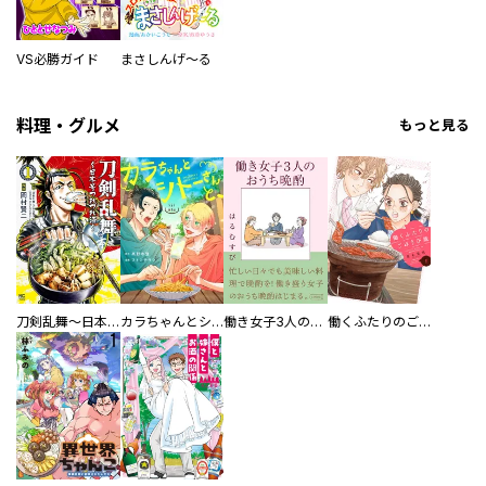
VS必勝ガイド
まさしんげ～る
料理・グルメ
もっと見る
刀剣乱舞～日本号つれづれ酒～
カラちゃんとシトーさんと、 【分冊版】
働き女子3人のおうち晩酌
働くふたりのごほうび飯