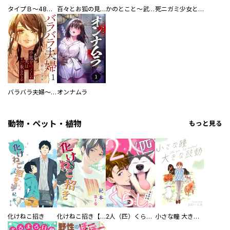
タイプＢ～48時間後、致死率100％～【単話】
百々とお狐の見習い巫女生活【単行本版】
かのとこと～武蔵花町怪話譚～ 【連載版】
死ニガミ少女とスマホ神
バラバラ夫婦～手足をなくした夫はまだ生きてる
オンナムラ
動物・ペット・植物
もっと見る
化けねこ招き
化けねこ招き【描きおろし付合冊版】
2人（匹）くらし。
小さな瞳 大きな鼓動