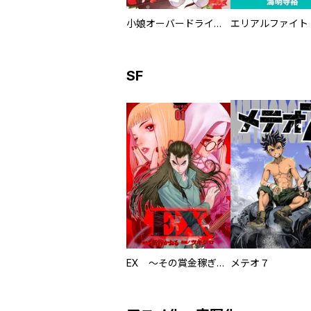
小娘オーバードライブ 新装版
エリアルファイト
SF
EX ～その賞金稼ぎは、世界の出口を探す～【単行本版】
メテオ７