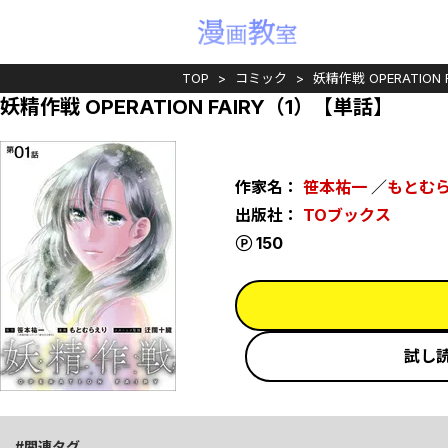
TOP
コミック
妖精作戦 OPERATION
妖精作戦 OPERATION FAIRY（1）【単話】
作家名：
笹本祐一
／
もとむ
出版社：
TOブックス
ポイント
150
試し
関連タグ