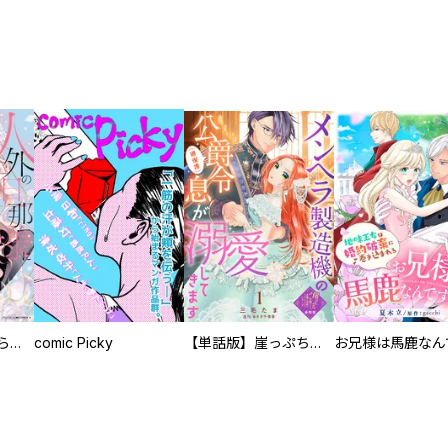
人外の旦那様に娶られ毎晩ナカまで愛される…。アンソロジー
comic Picky
【単話版】崖っぷち令嬢ですが、意地と策略で幸せになります！シリーズ