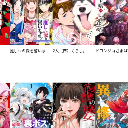
推しへの愛を誓いますか？～アラサー女子、推しは逃げぬが人生逃げる～
2人（匹）くらし。