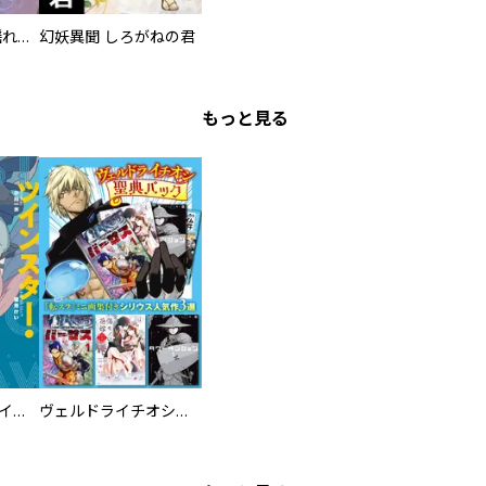
淡海乃海 水面が揺れる時
幻妖異聞 しろがねの君
もっと見る
ツインスター・サイクロン・ランナウェイ
ヴェルドライチオシ聖典パック 『転スラ』ミニ画集付き シリウス人気作３選