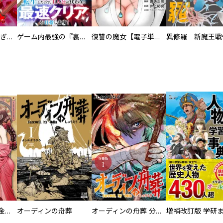
EX ～その賞金稼ぎは、世界の出口を探す～【単行本版】
ゲーム内最強の『裏ボス』に転生したので、主人公の代わりに最速クリアを目指します！【電子単行本版】
復讐の魔女【電子単行本版】
異修羅 新魔王戦
大正夜伽浪漫 －金曜日の花嫁—
オーディンの舟葬
オーディンの舟葬 分冊版