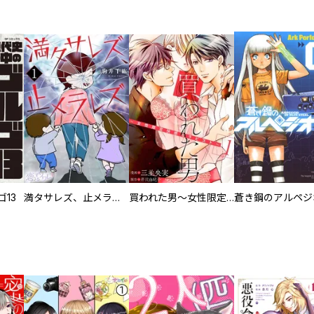
13
満タサレズ、止メラレズ
買われた男～女性限定快感セラピスト～【描き下ろしおまけ付き特装版】
蒼き鋼のアルペジ