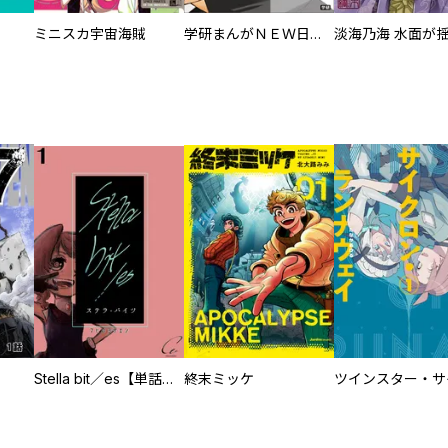
ミニスカ宇宙海賊
学研まんがＮＥＷ日本の伝記
Stella bit／es【単話版】
終末ミッケ