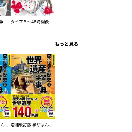
争
タイプＢ～48時間後、致死率100％～【単話】
もっと見る
増補改訂版 学研まんが NEW世界の歴史 別巻 人物学習事典
増補改訂版 学研まんが NEW世界の歴史 別巻 世界遺産学習事典