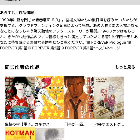
あらすじ／作品情報
1990年に幕を閉じた青春漫画『19』。登場人物たちの後日譚を読みたい人たちが
支援する、クラウドファンディング企画によって完成。あの人物とあの人物があん
なことになっちゃう驚天動地のアフターストーリーが展開。19のファンはもちろ
ん、きたがわ翔作品のファン皆様もきっと満足していただける筈?!久保田一至とあ
なたに待ち受ける素敵な奇跡をぜひご覧ください。19 FOREVER Prologue 19
FOREVER 第1話19 FOREVER 第2話19 FOREVER 第3話*本文142ページ
同じ作者の作品
もっと見る
生贄の村【電子単行本版】
ガキホス
刑事が一匹…
池袋ウエストゲートパーク