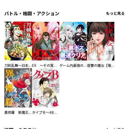
バトル・格闘・アクション
もっと見る
刀剣乱舞～日本号つれづれ酒～
EX ～その賞金稼ぎは、世界の出口を探す～【単行本版】
ゲーム内最強の『裏ボス』に転生したので、主人公の代わりに最速クリアを目指します！【電子単行本版】
復讐の魔女【電子単行本版】
異修羅 新魔王戦争
タイプＢ～48時間後、致死率100％～【単話】