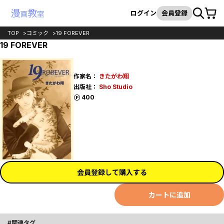
カート
検索
ログイン
会員登録
TOP
コミック
19 FOREVER
19 FOREVER
作家名：
きたがわ翔
出版社：
Sho Studio
ポイント
400
会員登録して購入する
カートに追加
関連タグ