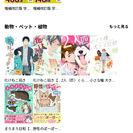
増補改訂版 学研まんが NEW世界の歴史 別巻 人物学習事典
増補改訂版 学研まんが NEW世界の歴史 別巻 世界遺産学習事典
動物・ペット・植物
もっと見る
化けねこ招き
化けねこ招き【描きおろし付合冊版】
2人（匹）くらし。
小さな瞳 大きな鼓動
まろまろ日和【豪華版】
野性のぽーぽー【豪華版】