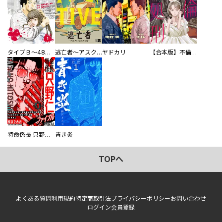
タイプＢ～48時間後、致死率100％～【単話】
逃亡者～アスクレピオスの杖～
ヤドカリ
【合本版】不倫処刑
特命係長 只野仁ファイナル 愛蔵版
青き炎
TOPへ
よくある質問
利用規約
特定商取引法
プライバシーポリシー
お問い合わせ
ログイン
会員登録