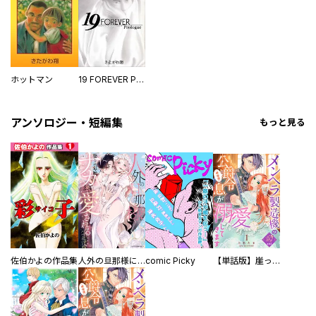
ホットマン
19 FOREVER Prologue
アンソロジー・短編集
もっと見る
佐伯かよの作品集
人外の旦那様に娶られ毎晩ナカまで愛される…。アンソロジー
comic Picky
【単話版】崖っぷち令嬢ですが、意地と策略で幸せになります！シリーズ