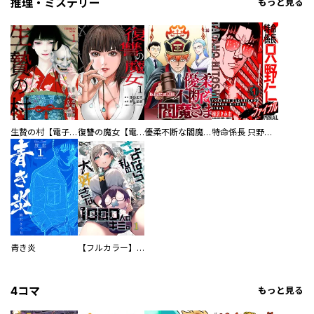
推理・ミステリー
もっと見る
生贄の村【電子単行本版】
復讐の魔女【電子単行本版】
優柔不断な閻魔さま
特命係長 只野仁ファイナル 愛蔵版
青き炎
【フルカラー】さよなら、私の大好きな１０００人のキミ。
4コマ
もっと見る