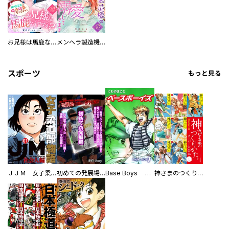
お兄様は馬鹿なんですか？～地味王女は婚約破棄に巻き込まれる～
メンヘラ製造機の公爵令息（過保護）が溺愛してきます
スポーツ
もっと見る
ＪＪＭ 女子柔道部物語 社会人編
初めての発展場 【白抜き修正版】
Base Boys 新装版
神さまのつくりかた。スーパー大合本