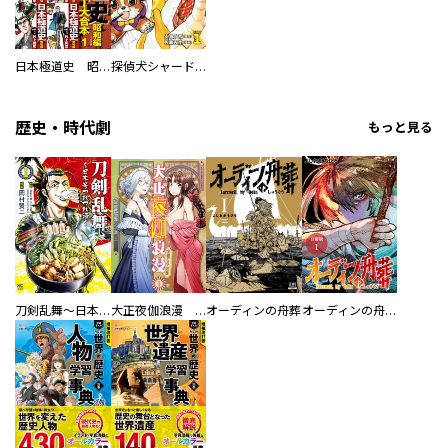
日本極道史 昭和編 スーパー大合本
探偵犬シャードック（新装版）
歴史・時代劇
もっと見る
刀剣乱舞～日本号つれづれ酒～
大正夜伽浪漫 －金曜日の花嫁—
オーディンの舟葬
オーディンの舟葬 分冊版