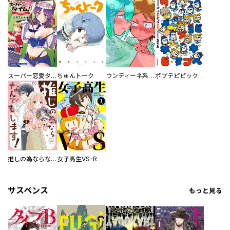
スーパー恋愛タイム！～現場でドＳな彼女は自宅でデレる～
ちゅんトーク
ウンディーネ系彼氏
ポプテピピック SEASON EIGHT
推しの為ならなんでもします！
女子高生VS-R
サスペンス
もっと見る