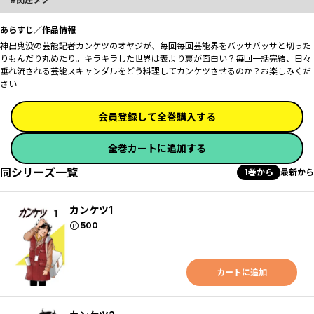
あらすじ／作品情報
神出鬼没の芸能記者カンケツのオヤジが、毎回毎回芸能界をバッサバッサと切った
りもんだり丸めたり。キラキラした世界は表より裏が面白い？毎回一話完結、日々
垂れ流される芸能スキャンダルをどう料理してカンケツさせるのか？お楽しみくだ
さい
会員登録して全巻購入する
全巻カートに追加する
同シリーズ一覧
1巻から
最新から
カンケツ1
ポイント
500
カートに追加