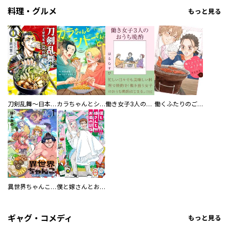
料理・グルメ
もっと見る
刀剣乱舞～日本号つれづれ酒～
カラちゃんとシトーさんと、 【分冊版】
働き女子3人のおうち晩酌
働くふたりのごほうび飯
異世界ちゃんこ～横綱目前に召喚されたんだが～ 【連載版】
僕と嫁さんとお酒の関係
ギャグ・コメディ
もっと見る