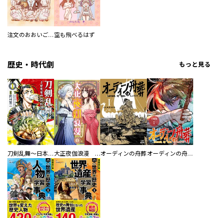
注文のおおいごはんやさん エピソード0
空も飛べるはず
歴史・時代劇
もっと見る
刀剣乱舞～日本号つれづれ酒～
大正夜伽浪漫 －金曜日の花嫁—
オーディンの舟葬
オーディンの舟葬 分冊版