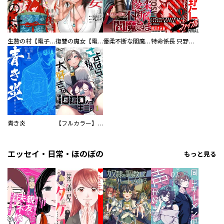
生贄の村【電子単行本版】
復讐の魔女【電子単行本版】
優柔不断な閻魔さま
特命係長 只野仁ファイナル 愛蔵版
青き炎
【フルカラー】さよなら、私の大好きな１０００人のキミ。
エッセイ・日常・ほのぼの
もっと見る