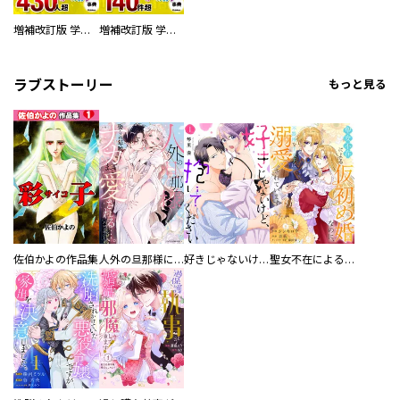
増補改訂版 学研まんが NEW世界の歴史 別巻 人物学習事典
増補改訂版 学研まんが NEW世界の歴史 別巻 世界遺産学習事典
ラブストーリー
もっと見る
佐伯かよの作品集
人外の旦那様に娶られ毎晩ナカまで愛される…。アンソロジー
好きじゃないけど、抱いてください【電子単行本版／特典おまけ付き】
聖女不在による仮初め婚なのに、不器用な王太子に溺愛されています【電子単行本版／特典おまけ付き】