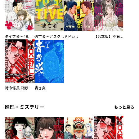
タイプＢ～48時間後、致死率100％～【単話】
逃亡者～アスクレピオスの杖～
ヤドカリ
【合本版】不倫処刑
特命係長 只野仁ファイナル 愛蔵版
青き炎
推理・ミステリー
もっと見る