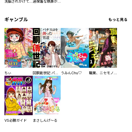
洗脳されかけていた悪役令嬢ですが家出を決意しました。【電子単行本版／特典おまけ付き】
過保護な執事が私の婚活を邪魔してきます！ 分冊版
ギャンブル
もっと見る
ちぃ
回胴創世記 パチスロを創った男達
うみんChu♡
職業、ニセモノ～あなたに偽は見抜けない【電子単行本版】
VS必勝ガイド
まさしんげ～る