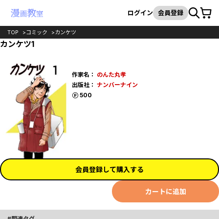
カート
検索
ログイン
会員登録
TOP
コミック
カンケツ
カンケツ1
作家名：
のんた丸孝
出版社：
ナンバーナイン
ポイント
500
会員登録して購入する
カートに追加
関連タグ