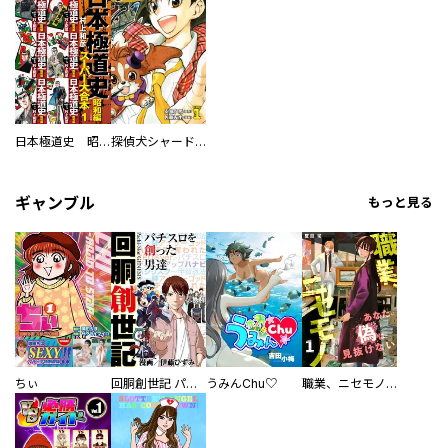
日本極道史 昭和編 スーパー大合本
探偵犬シャードック（新装版）
ギャンブル
もっと見る
ちぃ
回胴創世記 パチスロを創った男達
うみんChu♡
職業、ニセモノ～あなたに偽は見抜けない【電子単行本版】