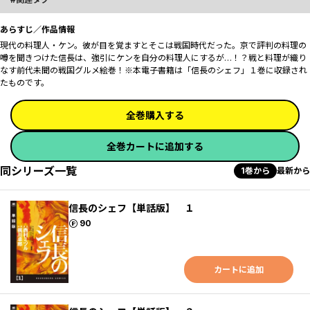
あらすじ／作品情報
現代の料理人・ケン。彼が目を覚ますとそこは戦国時代だった。京で評判の料理の
噂を聞きつけた信長は、強引にケンを自分の料理人にするが…！？戦と料理が織り
なす前代未聞の戦国グルメ絵巻！※本電子書籍は「信長のシェフ」１巻に収録され
たものです。
全巻購入する
全巻カートに追加する
同シリーズ一覧
1巻から
最新から
信長のシェフ【単話版】 １
ポイント
90
カートに追加