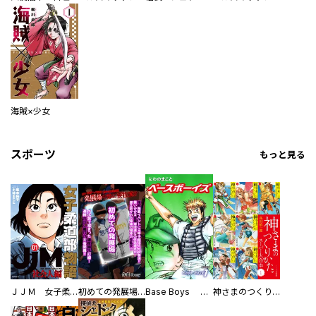
海賊×少女
スポーツ
もっと見る
ＪＪＭ 女子柔道部物語 社会人編
初めての発展場 【白抜き修正版】
Base Boys 新装版
神さまのつくりかた。スーパー大合本