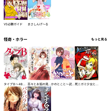
VS必勝ガイド
まさしんげ～る
怪奇・ホラー
もっと見る
タイプＢ～48時間後、致死率100％～【単話】
百々とお狐の見習い巫女生活【単行本版】
かのとこと～武蔵花町怪話譚～ 【連載版】
死ニガミ少女とスマホ神