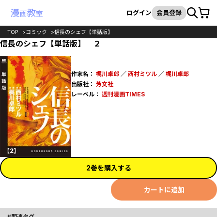
カート
検索
ログイン
会員登録
TOP
コミック
信長のシェフ【単話版】
信長のシェフ【単話版】 ２
作家名：
梶川卓郎
／
西村ミツル
／
梶川卓郎
出版社：
芳文社
レーベル：
週刊漫画TIMES
2巻を購入する
カートに追加
関連タグ