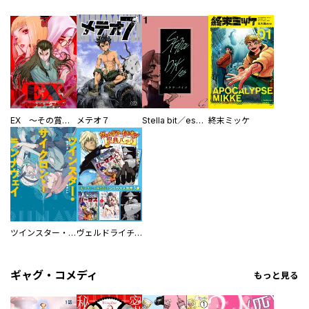
EX ～その賞金稼ぎは、世界の出口を探す～【単行本版】
メテオ７
Stella bit／es【単話版】
終末ミッケ
ツインスター・サイクロン・ランナウェイ
ヴェルドライチオシ聖典パック 『転スラ』ミニ画集付き シリウス人気作３選
ギャグ・コメディ
もっと見る