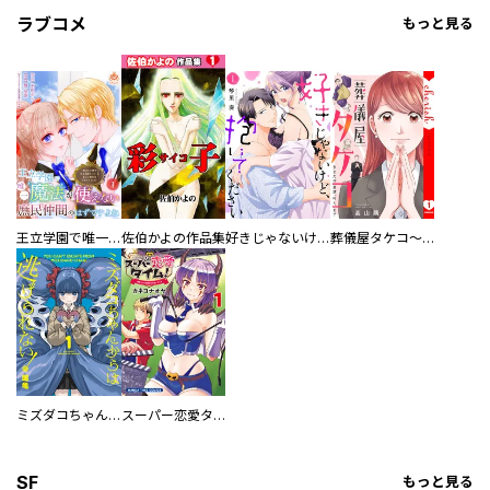
ラブコメ
もっと見る
王立学園で唯一魔法が使えない庶民仲間のはずですよね～実は王子様で私を溺愛しているなんて告白はやめてください～
佐伯かよの作品集
好きじゃないけど、抱いてください【電子単行本版／特典おまけ付き】
葬儀屋タケコ～あなたの最期、叶えます【電子単行本版】
ミズダコちゃんからは逃げられない！
スーパー恋愛タイム！～現場でドＳな彼女は自宅でデレる～
SF
もっと見る