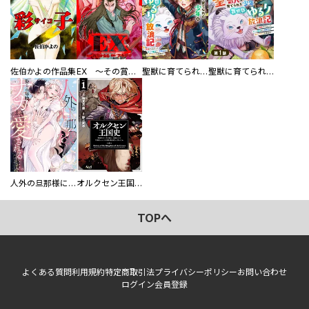
佐伯かよの作品集
EX ～その賞金稼ぎは、世界の出口を探す～【単行本版】
聖獣に育てられた少年の異世界ゆるり放浪記～神様からもらったチート魔法で、仲間たちとスローライフを満喫中～
聖獣に育てられた少年の異世界ゆるり放浪記～神様からもらったチート魔法で、仲間たちとスローライフを満喫中～【分冊版】
人外の旦那様に娶られ毎晩ナカまで愛される…。アンソロジー
オルクセン王国史
TOPへ
よくある質問
利用規約
特定商取引法
プライバシーポリシー
お問い合わせ
ログイン
会員登録