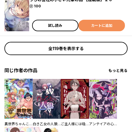
ポイント
100
試し読み
カートに追加
全119巻を表示する
同じ作者の作品
もっと見る
異世界ちゃんこ～横綱目前に召喚されたんだが～ 【連載版】
白き乙女の人狼（ウェアウルフ） 【連載版】
ご主人様には吸わせません！ 【連載版】
アンテイアの心臓 【連載版】