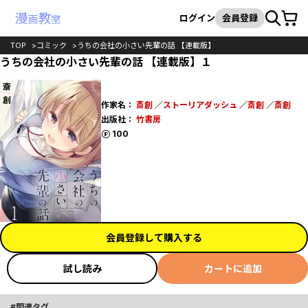
カート
検索
ログイン
会員登録
TOP
コミック
うちの会社の小さい先輩の話 【連載版】
うちの会社の小さい先輩の話 【連載版】１
作家名：
斎創
／
ストーリアダッシュ
／
斎創
／
斎創
出版社：
竹書房
ポイント
100
会員登録して購入する
試し読み
カートに追加
関連タグ