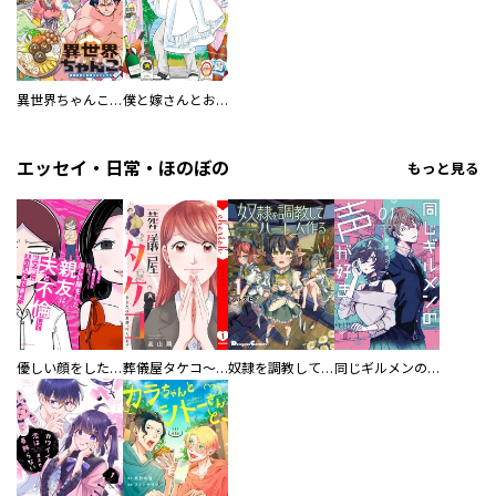
異世界ちゃんこ～横綱目前に召喚されたんだが～ 【連載版】
僕と嫁さんとお酒の関係
エッセイ・日常・ほのぼの
もっと見る
優しい顔をした親友は、夫と不倫して私の家に入り込んできた。
葬儀屋タケコ～あなたの最期、叶えます【電子単行本版】
奴隷を調教してハーレム作る
同じギルメンの声が好き