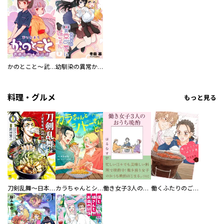
かのとこと～武蔵花町怪話譚～ 【連載版】
幼馴染の異常かわいい妹ちゃん 【連載版】
料理・グルメ
もっと見る
刀剣乱舞～日本号つれづれ酒～
カラちゃんとシトーさんと、 【分冊版】
働き女子3人のおうち晩酌
働くふたりのごほうび飯