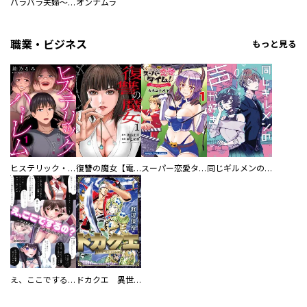
バラバラ夫婦～手足をなくした夫はまだ生きてる
オンナムラ
職業・ビジネス
もっと見る
ヒステリック・ハーレム～搾られる男と堕ちる女～【電子単行本版】
復讐の魔女【電子単行本版】
スーパー恋愛タイム！～現場でドＳな彼女は自宅でデレる～
同じギルメンの声が好き
え、ここでするの？ アイドルのファンが知らない日常
ドカクエ 異世界ドカコッククエスト