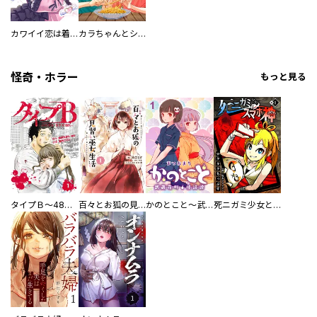
カワイイ恋は着飾らない
カラちゃんとシトーさんと、 【分冊版】
怪奇・ホラー
もっと見る
タイプＢ～48時間後、致死率100％～【単話】
百々とお狐の見習い巫女生活【単行本版】
かのとこと～武蔵花町怪話譚～ 【連載版】
死ニガミ少女とスマホ神