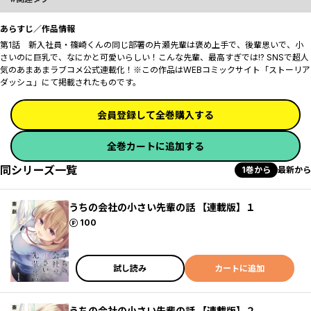
あらすじ／作品情報
第1話 新入社員・篠崎くんの同じ部署の片瀬先輩は褒め上手で、後輩思いで、小
さいのに巨乳で、なにかと可愛いらしい！こんな先輩、最高すぎでは!? SNSで超人
気のあまあまラブコメ公式連載化！※この作品はWEBコミックサイト「ストーリア
ダッシュ」にて掲載されたものです。
会員登録して全巻購入する
全巻カートに追加する
同シリーズ一覧
1巻から
最新から
うちの会社の小さい先輩の話 【連載版】１
ポイント
100
試し読み
カートに追加
うちの会社の小さい先輩の話 【連載版】２