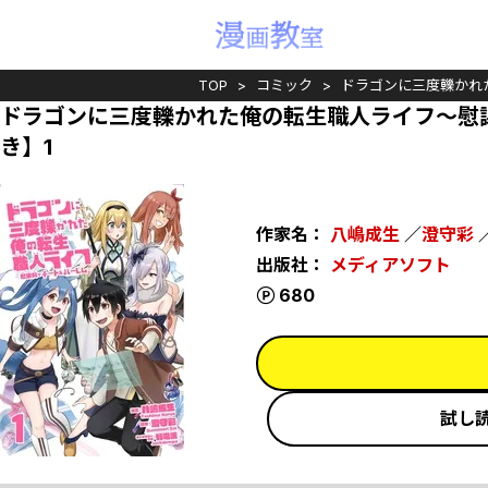
TOP
コミック
ドラゴンに三度轢かれ
ドラゴンに三度轢かれた俺の転生職人ライフ～慰
き】1
作家名：
八嶋成生
／
澄守彩
出版社：
メディアソフト
ポイント
680
試し