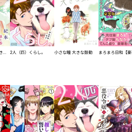
化けねこ招き【描きおろし付合冊版】
2人（匹）くらし。
小さな瞳 大きな鼓動