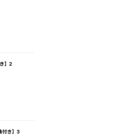
き】2
典付き】3