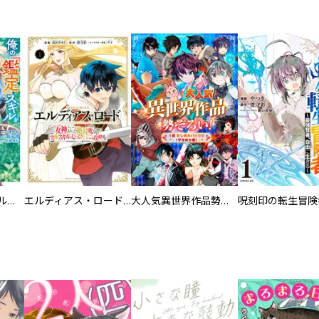
俺の『鑑定』スキルがチートすぎて
エルディアス・ロード 女神にもらった絶対死なない究極スキルで七つのダンジョンを攻略する
大人気異世界作品勢ぞろい！ １話試し読みパック１（マガポケ版）