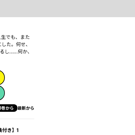
人生でも、また
にした。何せ、
るし……何か、
1巻から
最新から
付き】1