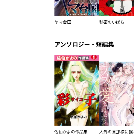
ヤマ台国
秘密のいばら
アンソロジー・短編集
佐伯かよの作品集