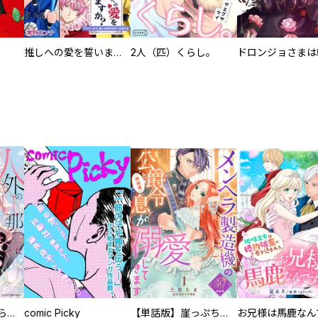
推しへの愛を誓いますか？～アラサー女子、推しは逃げぬが人生逃げる～
2人（匹）くらし。
人外の旦那様に娶られ毎晩ナカまで愛される…。アンソロジー
comic Picky
【単話版】崖っぷち令嬢ですが、意地と策略で幸せになります！シリーズ