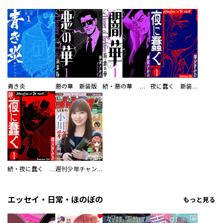
青き炎
悪の華 新装版
続・悪の華 闇華 新装版
夜に蠢く 新装版
続・夜に蠢く 新装版
週刊少年チャンピオン
エッセイ・日常・ほのぼの
もっと見る