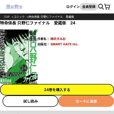
カート
検索
ログイン
会員登録
TOP
コミック
特命係長 只野仁ファイナル 愛蔵版
特命係長 只野仁ファイナル 愛蔵版 24
作家名：
柳沢きみお
出版社：
SMART GATE Inc.
24巻を購入する
試し読み
カートに追加