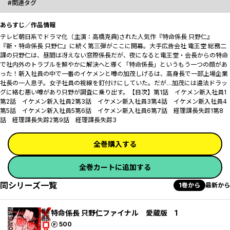
関連タグ
あらすじ／作品情報
テレビ朝日系でドラマ化（主演：高橋克典)された人気作『特命係長 只野仁』
『新・特命係長 只野仁』に続く第三弾がここに開幕。大手広告会社 電王堂 総務二
課の只野仁は、昼間は冴えない窓際係長だが、夜になると電王堂・会長からの特命
で社内外のトラブルを鮮やかに解決へと導く「特命係長」というもう一つの顔があ
った――！新入社員の中で一番のイケメンと噂の加茂しげるは、高身長で一部上場企業
社長の一人息子。女子社員の視線を釘付けにしていた。だが…加茂には違法ドラッ
グに絡む悪い噂があり只野が調査に乗り出す。【目次】第1話 イケメン新入社員1
第2話 イケメン新入社員2第3話 イケメン新入社員3第4話 イケメン新入社員4
第5話 イケメン新入社員5第6話 イケメン新入社員6第7話 経理課長失踪1第8
話 経理課長失踪2第9話 経理課長失踪3
全巻購入する
全巻カートに追加する
同シリーズ一覧
1巻から
最新から
特命係長 只野仁ファイナル 愛蔵版 1
ポイント
500