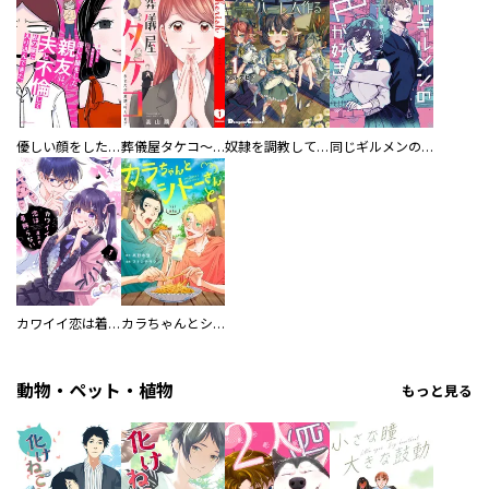
優しい顔をした親友は、夫と不倫して私の家に入り込んできた。
葬儀屋タケコ～あなたの最期、叶えます【電子単行本版】
奴隷を調教してハーレム作る
同じギルメンの声が好き
カワイイ恋は着飾らない
カラちゃんとシトーさんと、 【分冊版】
動物・ペット・植物
もっと見る