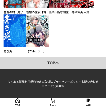
生贄の村【電子単行本版】
復讐の魔女【電子単行本版】
優柔不断な閻魔さま
特命係長 只野仁ファイナル 愛蔵版
青き炎
【フルカラー】さよなら、私の大好きな１０００人のキミ。
TOPへ
よくある質問
利用規約
特定商取引法
プライバシーポリシー
お問い合わせ
ログイン
会員登録
TOP
カート
本棚