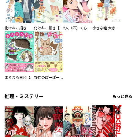
化けねこ招き
化けねこ招き【描きおろし付合冊版】
2人（匹）くらし。
小さな瞳 大きな鼓動
まろまろ日和【豪華版】
野性のぽーぽー【豪華版】
推理・ミステリー
もっと見る