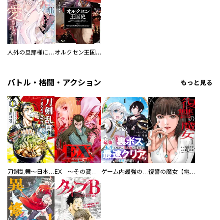
人外の旦那様に娶られ毎晩ナカまで愛される…。アンソロジー
オルクセン王国史
バトル・格闘・アクション
もっと見る
刀剣乱舞～日本号つれづれ酒～
EX ～その賞金稼ぎは、世界の出口を探す～【単行本版】
ゲーム内最強の『裏ボス』に転生したので、主人公の代わりに最速クリアを目指します！【電子単行本版】
復讐の魔女【電子単行本版】