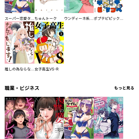
スーパー恋愛タイム！～現場でドＳな彼女は自宅でデレる～
ちゅんトーク
ウンディーネ系彼氏
ポプテピピック SEASON EIGHT
推しの為ならなんでもします！
女子高生VS-R
職業・ビジネス
もっと見る