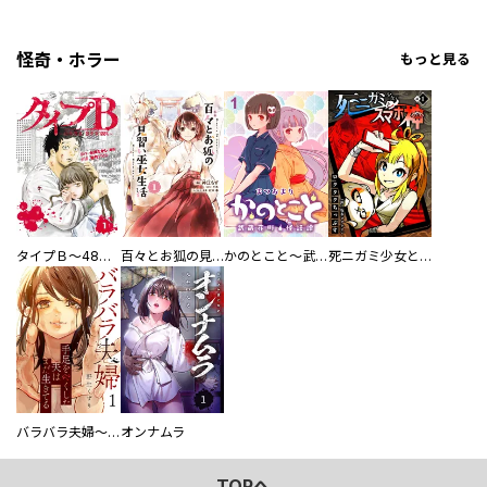
怪奇・ホラー
もっと見る
タイプＢ～48時間後、致死率100％～【単話】
百々とお狐の見習い巫女生活【単行本版】
かのとこと～武蔵花町怪話譚～ 【連載版】
死ニガミ少女とスマホ神
バラバラ夫婦～手足をなくした夫はまだ生きてる
オンナムラ
TOPへ