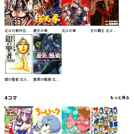
北斗の拳外伝 天才アミバの異世界覇王伝説
蒼天の拳
北斗の拳
天の覇王 北斗の拳 ラオウ外伝
銀の聖者 北斗の拳 トキ外伝
蒼黒の餓狼 北斗の拳 レイ外伝
4コマ
もっと見る