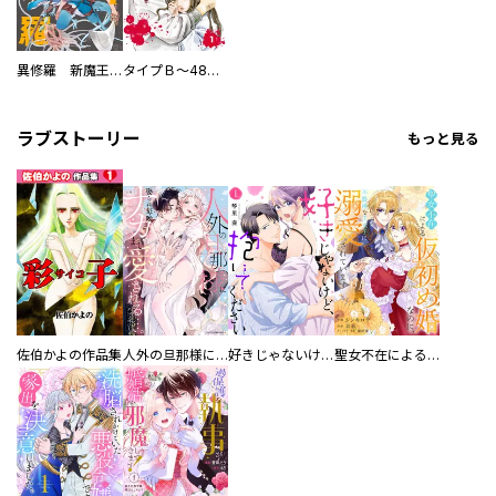
異修羅 新魔王戦争
タイプＢ～48時間後、致死率100％～【単話】
ラブストーリー
もっと見る
佐伯かよの作品集
人外の旦那様に娶られ毎晩ナカまで愛される…。アンソロジー
好きじゃないけど、抱いてください【電子単行本版／特典おまけ付き】
聖女不在による仮初め婚なのに、不器用な王太子に溺愛されています【電子単行本版／特典おまけ付き】