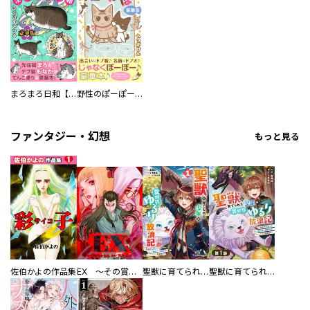
まろまろ日和【豪華版】
野性のぽーぽー【豪華版】
ファンタジー・幻想
もっと見る
佐伯かよの作品集
EX ～その賞金稼ぎは、世界の出口を探す～【単行本版】
聖獣に育てられた少年の異世界ゆるり放浪記～神様からもらったチート魔法で、仲間たちとスローライフを満喫中～
聖獣に育てられた少年の異世界ゆるり放浪記～神様からもらったチート魔法で、仲間たちとスローライフを満喫中～【分冊版】