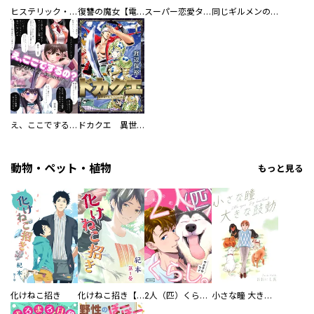
ヒステリック・ハーレム～搾られる男と堕ちる女～【電子単行本版】
復讐の魔女【電子単行本版】
スーパー恋愛タイム！～現場でドＳな彼女は自宅でデレる～
同じギルメンの声が好き
え、ここでするの？ アイドルのファンが知らない日常
ドカクエ 異世界ドカコッククエスト
動物・ペット・植物
もっと見る
化けねこ招き
化けねこ招き【描きおろし付合冊版】
2人（匹）くらし。
小さな瞳 大きな鼓動