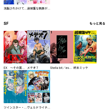
洗脳されかけていた悪役令嬢ですが家出を決意しました。【電子単行本版／特典おまけ付き】
過保護な執事が私の婚活を邪魔してきます！ 分冊版
SF
もっと見る
EX ～その賞金稼ぎは、世界の出口を探す～【単行本版】
メテオ７
Stella bit／es【単話版】
終末ミッケ
ツインスター・サイクロン・ランナウェイ
ヴェルドライチオシ聖典パック 『転スラ』ミニ画集付き シリウス人気作３選