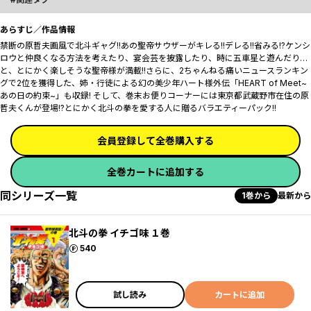
あらすじ／作品情報
禁断の原哲夫画風で北斗ギャグ!!あの聖帝サウザーがキレる!!デレる!!省みる!?ケンシ
ロウと仲良くなる方法を考えたり、宴会芸を披露したり、時に五車星と遊んだり…
と、とにかく楽しそうな聖帝様が満載!!さらに、2ちゃんねる痛いニュースランキン
グで2位を獲得した、姉・行徒による幻の美少年ハート様外伝「HEART of Meet~
あの日の約束~」も収録! そして、巻末お便りコーナーには東京都武蔵野市在住の原
哲夫くんが登場!?とにかく北斗の拳を愛する人に贈るバラエティーパック!!
会員登録して全巻購入する
全巻カートに追加する
同シリーズ一覧
1巻から
最新から
北斗の拳 イチゴ味 １巻
ポイント
540
試し読み
カートに追加