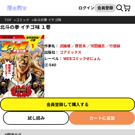
カート
検索
ログイン
会員登録
TOP
コミック
北斗の拳 イチゴ味
北斗の拳 イチゴ味 １巻
作家名：
武論尊
／
原哲夫
／
河田雄志
／
行徒妹
出版社：
コアミックス
レーベル：
WEBコミックぜにょん
ポイント
540
会員登録して購入する
試し読み
カートに追加
関連タグ