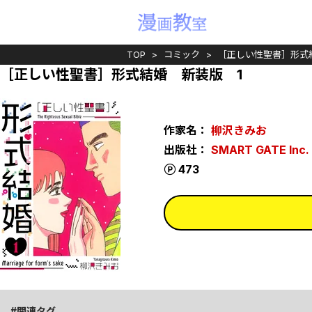
TOP
コミック
［正しい性聖書］形式
［正しい性聖書］形式結婚 新装版 1
作家名：
柳沢きみお
出版社：
SMART GATE Inc.
ポイント
473
関連タグ