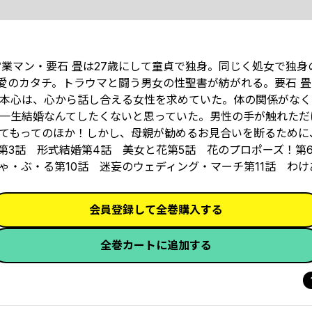
営業マン・要石 畳は27歳にして童貞で独身。同じく処女で独身
愛のカタチ。トラウマと闘う男女の性聖書が紡がれる。要石 
本心は、心から話し合える女性を求めていた。体の関係がなく
一生結婚なんてしたくないと思っていた。男性の手が触れただ
てもってのほか！しかし、母親が勧めるお見合いを断るために
第3話 形式結婚第4話 美女と花第5話 花のプロポーズ！第6
ゃ・ぶ・る第10話 迷妄のウェディング・マーチ第11話 わ
会員登録して全巻購入する
全巻カートに追加する