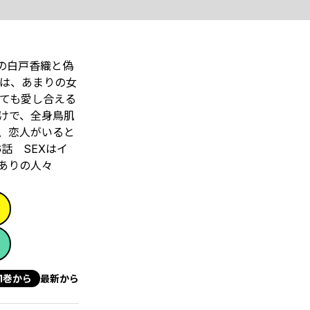
の白戸香織と偽
畳は、あまりの女
ても愛し合える
けで、全身鳥肌
、恋人がいると
話 SEXはイ
けありの人々
1巻から
最新から