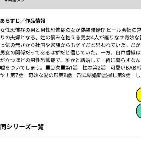
あらすじ／作品情報
女性恐怖症の男と男性恐怖症の女が偽装結婚!? ビール会社の
りの夫婦となる。姓の悩みを抱える男女4人が織りなす奇妙な
っ気の無さから社内や家族からもゲイだと思われていた。だが
男女の関係だってあるはずだと信じていた。一方、白戸香織は
が立つほどの男性恐怖症で、誰かと結婚して一緒に暮らすなん
嘘をついてしまう。■目次■第1話 性春第2話 可愛いBABY
ヤ！第7話 奇妙な愛の形第8話 形式結婚新居探し第9話 し
同シリーズ一覧