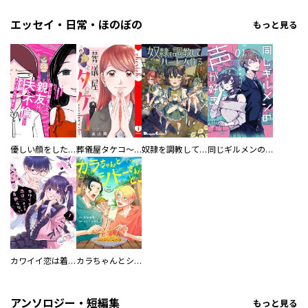
エッセイ・日常・ほのぼの
もっと見る
優しい顔をした親友は、夫と不倫して私の家に入り込んできた。
葬儀屋タケコ～あなたの最期、叶えます【電子単行本版】
奴隷を調教してハーレム作る
同じギルメンの声が好き
カワイイ恋は着飾らない
カラちゃんとシトーさんと、 【分冊版】
アンソロジー・短編集
もっと見る