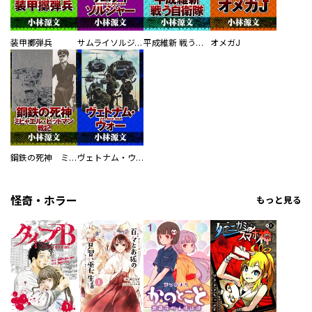
装甲擲弾兵
サムライソルジャー SAMURAI SOLDIER
平成維新 戦う自衛隊
オメガJ
鋼鉄の死神 ミヒャエル・ビットマン戦記
ヴェトナム・ウォー VIETNAM WAR
怪奇・ホラー
もっと見る