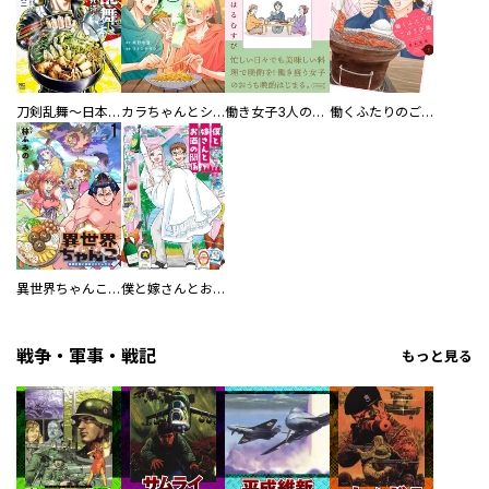
刀剣乱舞～日本号つれづれ酒～
カラちゃんとシトーさんと、 【分冊版】
働き女子3人のおうち晩酌
働くふたりのごほうび飯
異世界ちゃんこ～横綱目前に召喚されたんだが～ 【連載版】
僕と嫁さんとお酒の関係
戦争・軍事・戦記
もっと見る