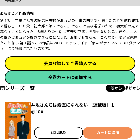
あらすじ／作品情報
第１話 井地さんちの記念日夫婦がお互いの仕事の関係で別居したことで離れ離れ
で暮らしていた父・初太郎と娘・はるこ。はるこは高校進学のために初太郎の元で
暮らすことになった。6年ぶりの生活に不安や戸惑いを隠せないと思いきや…二人
の悩みはお互いが好きすぎることだった…!?娘はもちろん、こんなに可愛い父親見
たことない!第１話※この作品はWEBコミックサイト「まんがライフSTORIAダッシ
ュ」にて掲載されたものです。
会員登録して全巻購入する
全巻カートに追加する
同シリーズ一覧
1巻から
最新から
井地さんちは素直になれない 【連載版】１
ポイント
100
試し読み
カートに追加