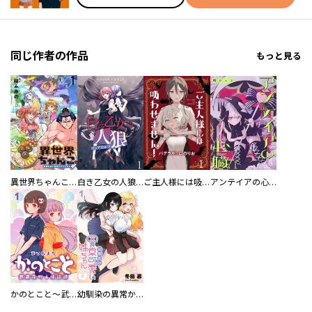
同じ作者の作品
もっと見る
異世界ちゃんこ～横綱目前に召喚されたんだが～ 【連載版】
白き乙女の人狼（ウェアウルフ） 【連載版】
ご主人様には吸わせません！ 【連載版】
アンテイアの心臓 【連載版】
かのとこと～武蔵花町怪話譚～ 【連載版】
幼馴染の異常かわいい妹ちゃん 【連載版】