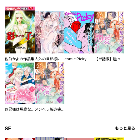
佐伯かよの作品集
人外の旦那様に娶られ毎晩ナカまで愛される…。アンソロジー
comic Picky
【単話版】崖っぷち令嬢ですが、意地と策略で幸せになります！シリーズ
お兄様は馬鹿なんですか？～地味王女は婚約破棄に巻き込まれる～
メンヘラ製造機の公爵令息（過保護）が溺愛してきます
SF
もっと見る