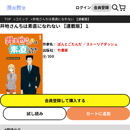
カート
検索
ログイン
会員登録
TOP
コミック
井地さんちは素直になれない 【連載版】
井地さんちは素直になれない 【連載版】１
作家名：
ぽんとごたんだ
／
ストーリアダッシュ
出版社：
竹書房
ポイント
100
会員登録して購入する
試し読み
カートに追加
関連タグ