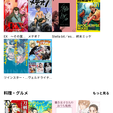
EX ～その賞金稼ぎは、世界の出口を探す～【単行本版】
メテオ７
Stella bit／es【単話版】
終末ミッケ
ツインスター・サイクロン・ランナウェイ
ヴェルドライチオシ聖典パック 『転スラ』ミニ画集付き シリウス人気作３選
料理・グルメ
もっと見る