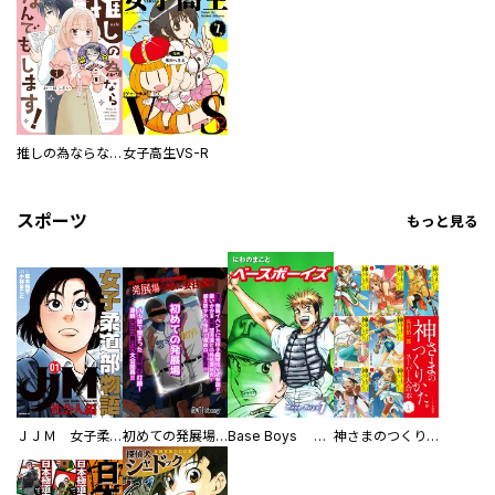
推しの為ならなんでもします！
女子高生VS-R
スポーツ
もっと見る
ＪＪＭ 女子柔道部物語 社会人編
初めての発展場 【白抜き修正版】
Base Boys 新装版
神さまのつくりかた。スーパー大合本