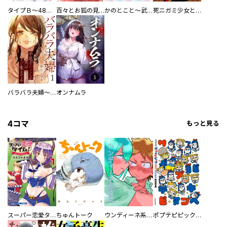
タイプＢ～48時間後、致死率100％～【単話】
百々とお狐の見習い巫女生活【単行本版】
かのとこと～武蔵花町怪話譚～ 【連載版】
死ニガミ少女とスマホ神
バラバラ夫婦～手足をなくした夫はまだ生きてる
オンナムラ
4コマ
もっと見る
スーパー恋愛タイム！～現場でドＳな彼女は自宅でデレる～
ちゅんトーク
ウンディーネ系彼氏
ポプテピピック SEASON EIGHT