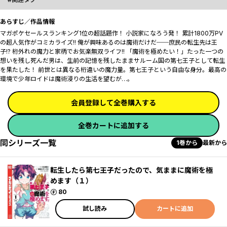
あらすじ／作品情報
マガポケセールスランキング1位の超話題作！ 小説家になろう発！ 累計1800万PV
の超人気作がコミカライズ!! 俺が興味あるのは魔術だけだ──庶民の転生先は王
子!? 桁外れの魔力と家柄でお気楽無双ライフ!! 「魔術を極めたい！」たった一つの
想いを残し死んだ男は、生前の記憶を残したままサルーム国の第七王子として転生
を果たした！ 前世とは異なる桁違いの魔力量。第七王子という自由な身分。最高の
環境で少年ロイドは魔術浸りの生活を望むが…。
会員登録して全巻購入する
全巻カートに追加する
同シリーズ一覧
1巻から
最新から
転生したら第七王子だったので、気ままに魔術を極
めます（１）
ポイント
80
試し読み
カートに追加