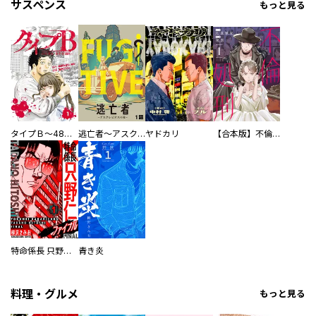
サスペンス
もっと見る
タイプＢ～48時間後、致死率100％～【単話】
逃亡者～アスクレピオスの杖～
ヤドカリ
【合本版】不倫処刑
特命係長 只野仁ファイナル 愛蔵版
青き炎
料理・グルメ
もっと見る