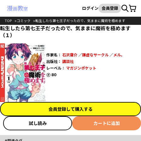
カート
検索
ログイン
会員登録
TOP
コミック
転生したら第七王子だったので、気ままに魔術を極めます
転生したら第七王子だったので、気ままに魔術を極めます
（１）
作家名：
石沢庸介
／
謙虚なサークル
／
メル。
出版社：
講談社
レーベル：
マガジンポケット
ポイント
80
会員登録して購入する
試し読み
カートに追加
関連タグ