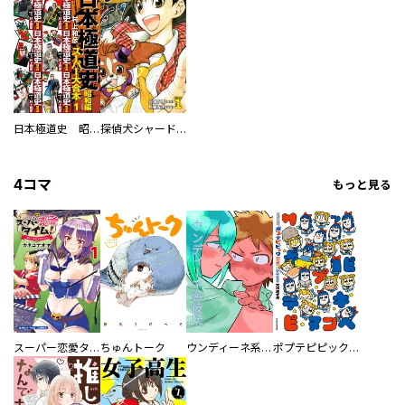
日本極道史 昭和編 スーパー大合本
探偵犬シャードック（新装版）
4コマ
もっと見る
スーパー恋愛タイム！～現場でドＳな彼女は自宅でデレる～
ちゅんトーク
ウンディーネ系彼氏
ポプテピピック SEASON EIGHT