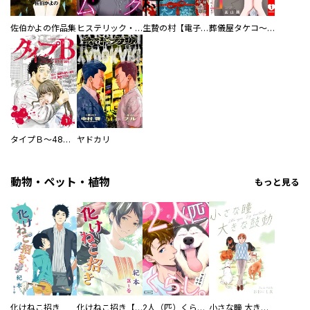
佐伯かよの作品集
ヒステリック・ハーレム～搾られる男と堕ちる女～【電子単行本版】
生贄の村【電子単行本版】
葬儀屋タケコ～あなたの最期、叶えます【電子単行本版】
タイプＢ～48時間後、致死率100％～【単話】
ヤドカリ
動物・ペット・植物
もっと見る
化けねこ招き
化けねこ招き【描きおろし付合冊版】
2人（匹）くらし。
小さな瞳 大きな鼓動