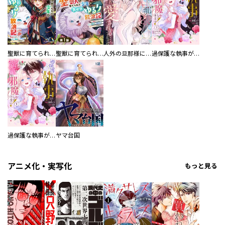
聖獣に育てられた少年の異世界ゆるり放浪記～神様からもらったチート魔法で、仲間たちとスローライフを満喫中～
聖獣に育てられた少年の異世界ゆるり放浪記～神様からもらったチート魔法で、仲間たちとスローライフを満喫中～【分冊版】
人外の旦那様に娶られ毎晩ナカまで愛される…。アンソロジー
過保護な執事が私の婚活を邪魔してきます！ 分冊版
過保護な執事が私の婚活を邪魔してきます！
ヤマ台国
アニメ化・実写化
もっと見る