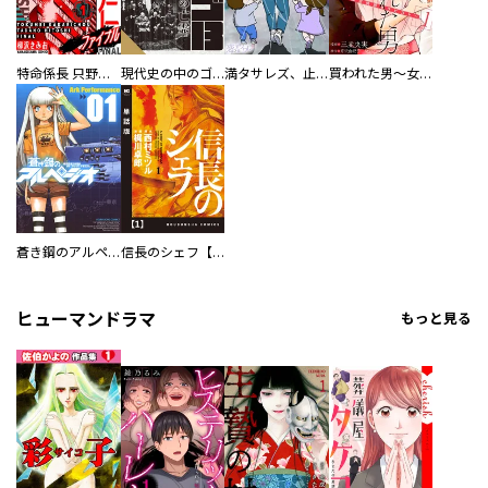
特命係長 只野仁ファイナル 愛蔵版
現代史の中のゴルゴ13
満タサレズ、止メラレズ
買われた男～女性限定快感セラピスト～【描き下ろしおまけ付き特装版】
蒼き鋼のアルペジオ
信長のシェフ【単話版】
ヒューマンドラマ
もっと見る