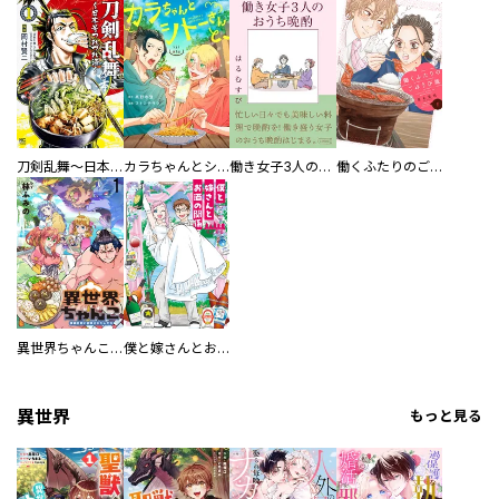
刀剣乱舞～日本号つれづれ酒～
カラちゃんとシトーさんと、 【分冊版】
働き女子3人のおうち晩酌
働くふたりのごほうび飯
異世界ちゃんこ～横綱目前に召喚されたんだが～ 【連載版】
僕と嫁さんとお酒の関係
異世界
もっと見る