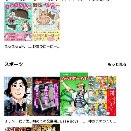
まろまろ日和【豪華版】
野性のぽーぽー【豪華版】
スポーツ
もっと見る
ＪＪＭ 女子柔道部物語 社会人編
初めての発展場 【白抜き修正版】
Base Boys 新装版
神さまのつくりかた。スーパー大合本