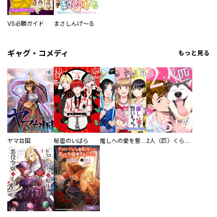
VS必勝ガイド
まさしんげ～る
ギャグ・コメディ
もっと見る
ヤマ台国
秘密のいばら
推しへの愛を誓いますか？～アラサー女子、推しは逃げぬが人生逃げる～
2人（匹）くらし。