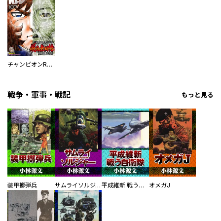
チャンピオンRED
戦争・軍事・戦記
もっと見る
装甲擲弾兵
サムライソルジャー SAMURAI SOLDIER
平成維新 戦う自衛隊
オメガJ