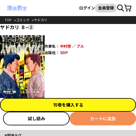
カート
検索
ログイン
会員登録
TOP
コミック
ヤドカリ
ヤドカリ ８−②
作家名：
中村啓
／
ブル
出版社：
SDP
15巻を購入する
試し読み
カートに追加
関連タグ