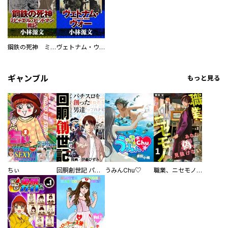
鋼鉄の死神 ミヒャエル・ビットマン戦記
ヴェトナム・ウォー VIETNAM WAR
ギャンブル
もっと見る
ちぃ
回胴創世記 パチスロを創った男達
うみんChu♡
職業、ニセモノ～あなたに偽は見抜けない【電子単行本版】