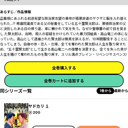
あらすじ／作品情報
正義感にあふれる前途有望な政治家志望の青年が極悪非道のヤクザと脳を入れ替え
られた...!? 衆議院議員である父の秘書をしている五十里賢太郎は、悪徳政治家の父
と決別したある日の帰り道、車に轢かれて気を失う。なぜか警察署の前で目を覚ま
し た賢太郎は、当時、殺人の容疑をかけられていた暴力団組員・高山竜二の体にな
っていた。高山として逮捕された賢太郎は無実を訴えるが、10年間服役す ることに
なってしまう。自身の体・恋人・立場、全てを奪われた賢太郎は人生を取り戻すた
め、“五十里賢太郎”として生きる高山竜二への復讐を決意する。 全てを失った男が
人生を賭けて奪われたものを取り戻す、スリル満点ブレイン・リベンジサスペンス!
全巻購入する
全巻カートに追加する
同シリーズ一覧
1巻から
最新から
ヤドカリ １
ポイント
200