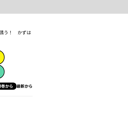
を誘う！ かずは
1巻から
最新から