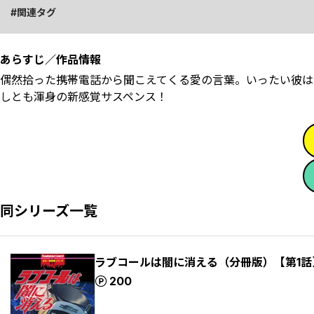
関連タグ
あらすじ／作品情報
偶然拾った携帯電話から聞こえてくる愛の言葉――。いったい
しとも渾身の新感覚サスペンス！
同シリーズ一覧
ラブコールは闇に消える（分冊版）【第1
ポイント
200