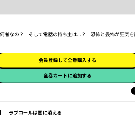
彼は何者なの？ そして電話の持ち主は…？ 恐怖と畏怖が狂気
会員登録して全巻購入する
全巻カートに追加する
話】 ラブコールは闇に消える