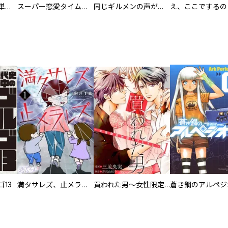
復讐の魔女【電子単行本版】
スーパー恋愛タイム！～現場でドＳな彼女は自宅でデレる～
同じギルメンの声が好き
13
満タサレズ、止メラレズ
買われた男～女性限定快感セラピスト～【描き下ろしおまけ付き特装版】
蒼き鋼のアルペジ