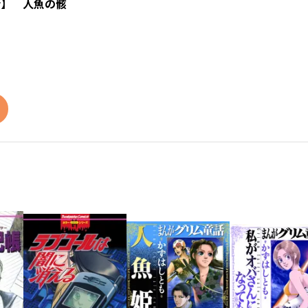
話】 人魚の骸