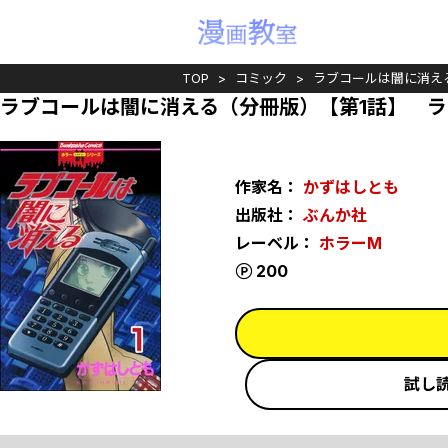
TOP
コミック
ラブコールは闇に消え
ラブコールは闇に消える（分冊版）【第1話】 
作家名：
かずはしとも
出版社：
ぶんか社
レーベル：
ホラーM
ポイント
200
試し