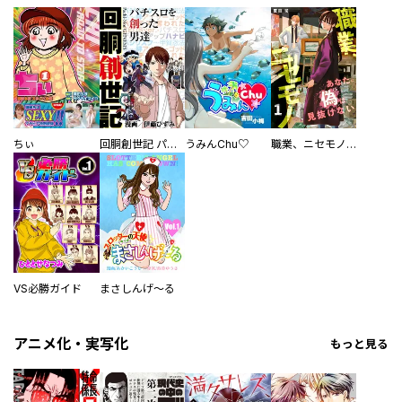
ちぃ
回胴創世記 パチスロを創った男達
うみんChu♡
職業、ニセモノ～あなたに偽は見抜けない【電子単行本版】
VS必勝ガイド
まさしんげ～る
アニメ化・実写化
もっと見る