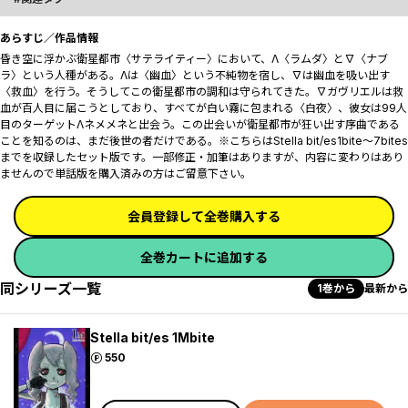
あらすじ／作品情報
昏き空に浮かぶ衛星都市〈サテライティー〉において、Λ〈ラムダ〉と∇〈ナブ
ラ〉という人種がある。Λは〈幽血〉という不純物を宿し、∇は幽血を吸い出す
〈救血〉を行う。そうしてこの衛星都市の調和は守られてきた。∇ガヴリエルは救
血が百人目に届こうとしており、すべてが白い霧に包まれる〈白夜〉、彼女は99人
目のターゲットΛネメメネと出会う。この出会いが衛星都市が狂い出す序曲である
ことを知るのは、まだ後世の者だけである。※こちらはStella bit/es1bite～7bites
までを収録したセット版です。一部修正・加筆はありますが、内容に変わりはあり
ませんので単話版を購入済みの方はご留意下さい。
会員登録して全巻購入する
全巻カートに追加する
同シリーズ一覧
1巻から
最新から
Stella bit/es 1Mbite
ポイント
550