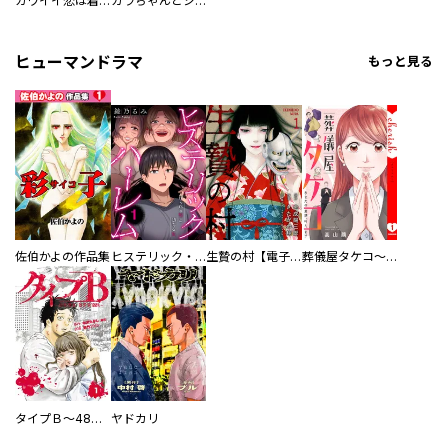
カワイイ恋は着飾らない
カラちゃんとシトーさんと、 【分冊版】
ヒューマンドラマ
もっと見る
佐伯かよの作品集
ヒステリック・ハーレム～搾られる男と堕ちる女～【電子単行本版】
生贄の村【電子単行本版】
葬儀屋タケコ～あなたの最期、叶えます【電子単行本版】
タイプＢ～48時間後、致死率100％～【単話】
ヤドカリ