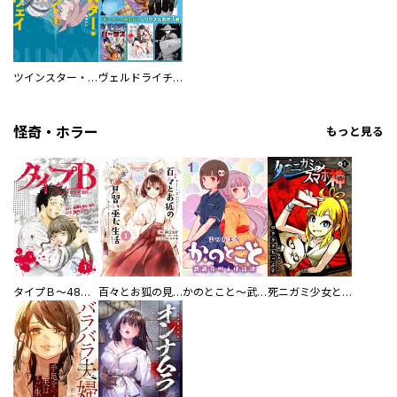
ツインスター・サイクロン・ランナウェイ
ヴェルドライチオシ聖典パック 『転スラ』ミニ画集付き シリウス人気作３選
怪奇・ホラー
もっと見る
タイプＢ～48時間後、致死率100％～【単話】
百々とお狐の見習い巫女生活【単行本版】
かのとこと～武蔵花町怪話譚～ 【連載版】
死ニガミ少女とスマホ神