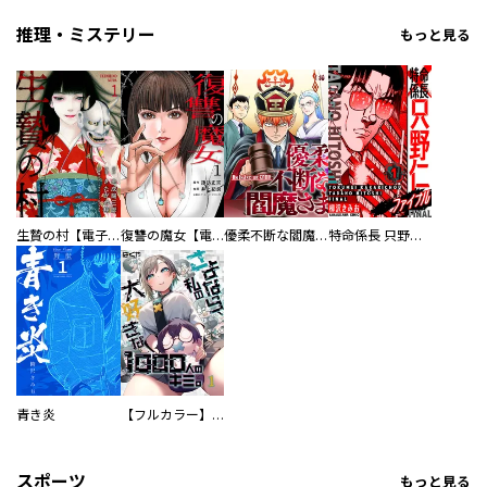
推理・ミステリー
もっと見る
生贄の村【電子単行本版】
復讐の魔女【電子単行本版】
優柔不断な閻魔さま
特命係長 只野仁ファイナル 愛蔵版
青き炎
【フルカラー】さよなら、私の大好きな１０００人のキミ。
スポーツ
もっと見る