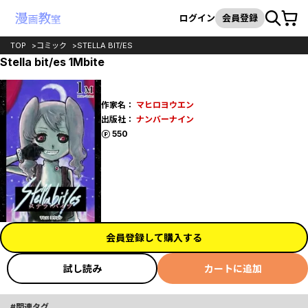
カート
検索
ログイン
会員登録
TOP
コミック
STELLA BIT/ES
Stella bit/es 1Mbite
作家名：
マヒロヨウエン
出版社：
ナンバーナイン
ポイント
550
会員登録して購入する
試し読み
カートに追加
関連タグ