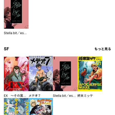
Stella bit／es【単話版】
SF
もっと見る
EX ～その賞金稼ぎは、世界の出口を探す～【単行本版】
メテオ７
Stella bit／es【単話版】
終末ミッケ