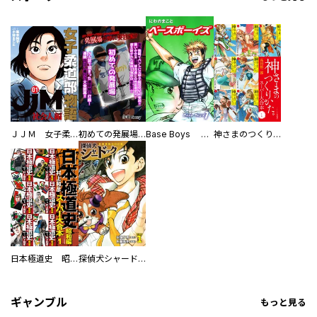
ＪＪＭ 女子柔道部物語 社会人編
初めての発展場 【白抜き修正版】
Base Boys 新装版
神さまのつくりかた。スーパー大合本
日本極道史 昭和編 スーパー大合本
探偵犬シャードック（新装版）
ギャンブル
もっと見る