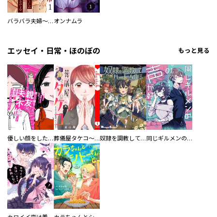
バラバラ夫婦～手足をなくした夫はまだ生きてる
オンナムラ
エッセイ・日常・ほのぼの
もっと見る
優しい顔をした親友は、夫と不倫して私の家に入り込んできた。
葬儀屋タケコ～あなたの最期、叶えます【電子単行本版】
奴隷を調教してハーレム作る
同じギルメンの声が好き