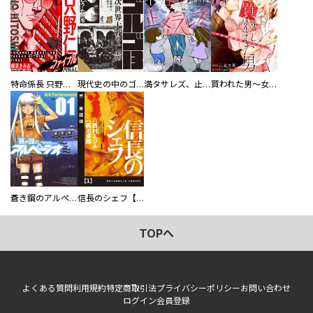
特命係長 只野仁ファイナル 愛蔵版
現代史の中のゴルゴ13
満タサレズ、止メラレズ
買われた男～女性限定快感セラピスト～【描き下ろしおまけ付き特装版】
蒼き鋼のアルペジオ
信長のシェフ【単話版】
TOPへ
よくある質問
利用規約
特定商取引法
プライバシーポリシー
お問い合わせ
ログイン
会員登録