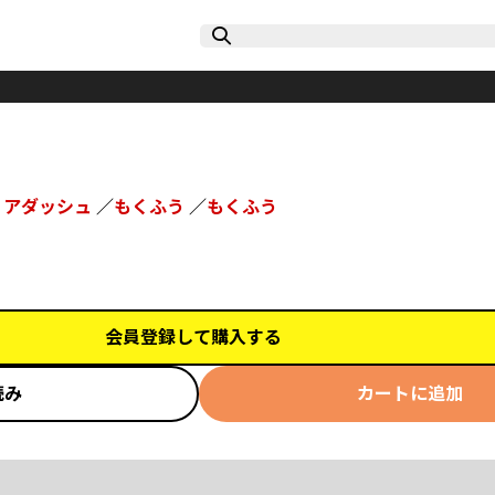
リアダッシュ
／
もくふう
／
もくふう
会員登録して購入する
読み
カートに追加