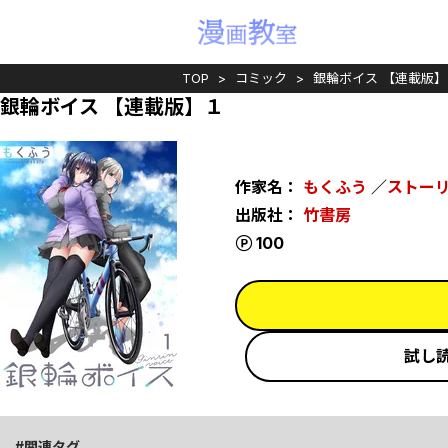
TOP
コミック
銀輪ボイス 【連載版】
銀輪ボイス 【連載版】１
作家名：
もくふう
／
ストー
出版社：
竹書房
ポイント
100
試し
関連タグ