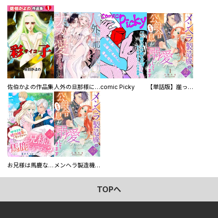
佐伯かよの作品集
人外の旦那様に娶られ毎晩ナカまで愛される…。アンソロジー
comic Picky
【単話版】崖っぷち令嬢ですが、意地と策略で幸せになります！シリーズ
お兄様は馬鹿なんですか？～地味王女は婚約破棄に巻き込まれる～
メンヘラ製造機の公爵令息（過保護）が溺愛してきます
TOPへ