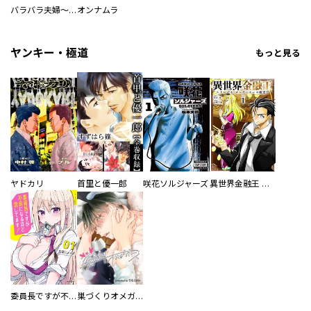
バラバラ夫婦～手足をなくした夫はまだ生きてる
オンナムラ
ヤンキー・極道
もっと見る
ヤドカリ
首里と優一郎
咲花ソルジャーズ
異世界金融王 ～クローネ・ゴルディオンの覇道～
委員長ですが不良になるほど恋してます！
巣づくりオメガバース