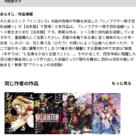
関連タグ
あらすじ／作品情報
大人気コミック『インゴシマ』の田中克樹が作画を担当した『シノブグサ～柑子忍
形由緒～』が【合本版】で登場！※本作品は、『シノブグサ～柑子忍形由緒～』１
～３巻をまとめた【合本版】です。表紙以外は、１～３巻と同内容を収録していま
すので、重複購入にご注意ください。忍者の末裔である事に全く興味のない少年・
志信（しのぶ）は、兄と慕う左（ひだり）の誘いによって山奥へと向かったが、そ
こで謎のモノ達に襲撃されてしまう!?毒を受け朦朧とする意識の中で志信は“譲葉
（ゆずりは）”と名乗る少女と出逢うことに…。その少女こそ、四百年前に暗躍した
忍び達が錬金術によって作り出した兵器だった!?現代を舞台に忍形vs刃形の戦いが
始まる！斬新“忍”アクションの決定版!!
同じ作者の作品
もっと見る