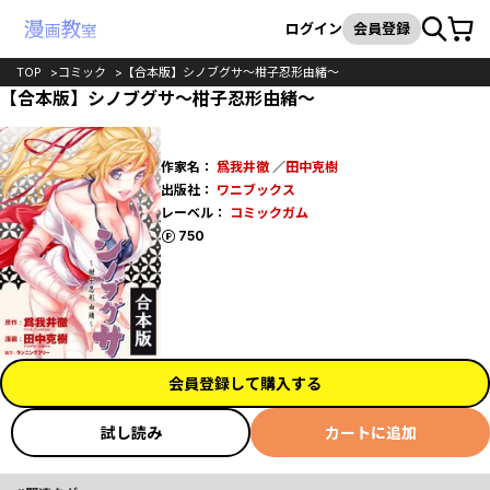
カート
検索
ログイン
会員登録
TOP
コミック
【合本版】シノブグサ～柑子忍形由緒～
【合本版】シノブグサ～柑子忍形由緒～
作家名：
爲我井徹
／
田中克樹
出版社：
ワニブックス
レーベル：
コミックガム
ポイント
750
会員登録して購入する
試し読み
カートに追加