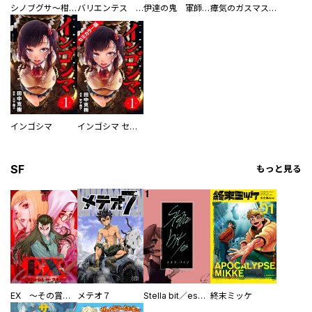
シノブグサ～柑子忍形由緒～
バリエンテス 伊達の鬼 片倉小十郎
伊達の鬼 軍師 片倉小十郎
瘴気のガスマスカレイド
インゴシマ
インゴシマ セミカラー版
SF
もっと見る
EX ～その賞金稼ぎは、世界の出口を探す～【単行本版】
メテオ７
Stella bit／es【単話版】
終末ミッケ