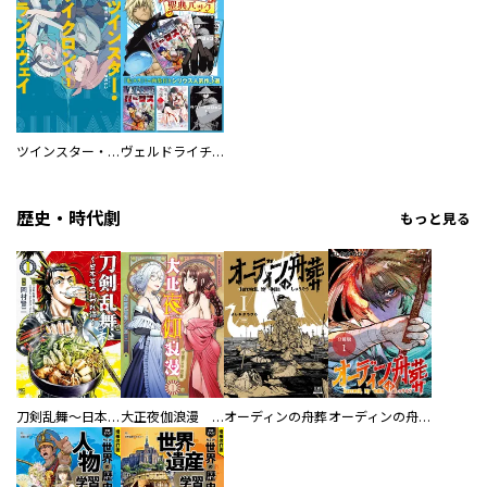
ツインスター・サイクロン・ランナウェイ
ヴェルドライチオシ聖典パック 『転スラ』ミニ画集付き シリウス人気作３選
歴史・時代劇
もっと見る
刀剣乱舞～日本号つれづれ酒～
大正夜伽浪漫 －金曜日の花嫁—
オーディンの舟葬
オーディンの舟葬 分冊版