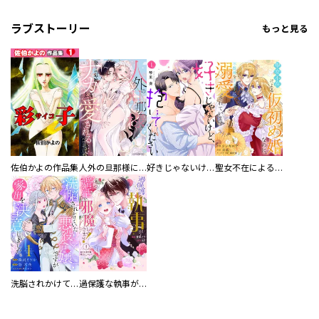
ラブストーリー
もっと見る
佐伯かよの作品集
人外の旦那様に娶られ毎晩ナカまで愛される…。アンソロジー
好きじゃないけど、抱いてください【電子単行本版／特典おまけ付き】
聖女不在による仮初め婚なのに、不器用な王太子に溺愛されています【電子単行本版／特典おまけ付き】
洗脳されかけていた悪役令嬢ですが家出を決意しました。【電子単行本版／特典おまけ付き】
過保護な執事が私の婚活を邪魔してきます！ 分冊版