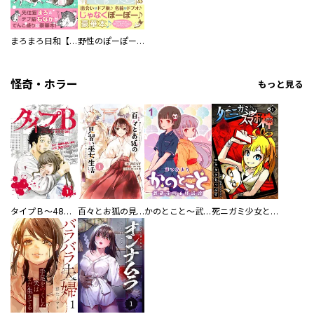
まろまろ日和【豪華版】
野性のぽーぽー【豪華版】
怪奇・ホラー
もっと見る
タイプＢ～48時間後、致死率100％～【単話】
百々とお狐の見習い巫女生活【単行本版】
かのとこと～武蔵花町怪話譚～ 【連載版】
死ニガミ少女とスマホ神