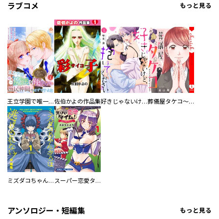
ラブコメ
もっと見る
王立学園で唯一魔法が使えない庶民仲間のはずですよね～実は王子様で私を溺愛しているなんて告白はやめてください～
佐伯かよの作品集
好きじゃないけど、抱いてください【電子単行本版／特典おまけ付き】
葬儀屋タケコ～あなたの最期、叶えます【電子単行本版】
ミズダコちゃんからは逃げられない！
スーパー恋愛タイム！～現場でドＳな彼女は自宅でデレる～
アンソロジー・短編集
もっと見る