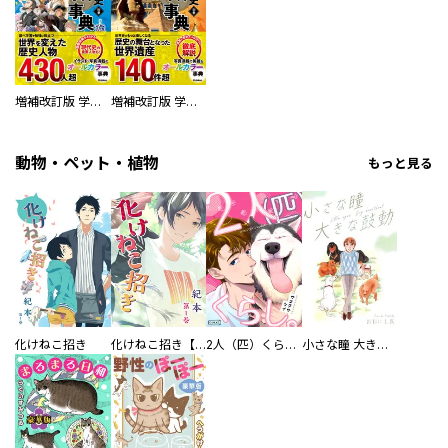
増補改訂版 学研まんが NEW世界の歴史 別巻 人物学習事典
増補改訂版 学研まんが NEW世界の歴史 別巻 世界遺産学習事典
動物・ペット・植物
もっと見る
化けねこ招き
化けねこ招き【描きおろし付合冊版】
2人（匹）くらし。
小さな瞳 大きな鼓動