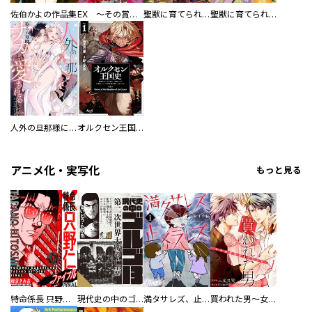
佐伯かよの作品集
EX ～その賞金稼ぎは、世界の出口を探す～【単行本版】
聖獣に育てられた少年の異世界ゆるり放浪記～神様からもらったチート魔法で、仲間たちとスローライフを満喫中～
聖獣に育てられた少年の異世界ゆるり放浪記～神様からもらったチート魔法で、仲間たちとスローライフを満喫中～【分冊版】
人外の旦那様に娶られ毎晩ナカまで愛される…。アンソロジー
オルクセン王国史
アニメ化・実写化
もっと見る
特命係長 只野仁ファイナル 愛蔵版
現代史の中のゴルゴ13
満タサレズ、止メラレズ
買われた男～女性限定快感セラピスト～【描き下ろしおまけ付き特装版】