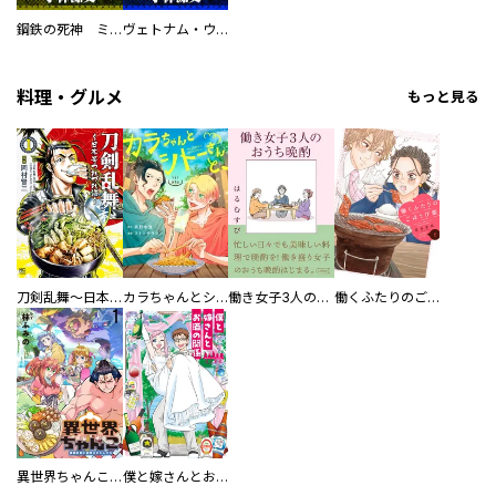
鋼鉄の死神 ミヒャエル・ビットマン戦記
ヴェトナム・ウォー VIETNAM WAR
料理・グルメ
もっと見る
刀剣乱舞～日本号つれづれ酒～
カラちゃんとシトーさんと、 【分冊版】
働き女子3人のおうち晩酌
働くふたりのごほうび飯
異世界ちゃんこ～横綱目前に召喚されたんだが～ 【連載版】
僕と嫁さんとお酒の関係