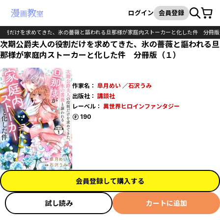
カート
検索
ログイン
会員登録
役割だけを求めてきた、氷の薔薇と謳われる旦那様が家庭内ストーカーと化した件 分冊版
次期公爵夫人の役割だけを求めてきた、氷の薔薇と謳われる旦
那様が家庭内ストーカーと化した件 分冊版（１）
作家名：
皐月めい
／
石沢うみ
出版社：
講談社
レーベル：
異世界ヒロインファンタジー
ポイント
190
会員登録して購入する
試し読み
カートに追加