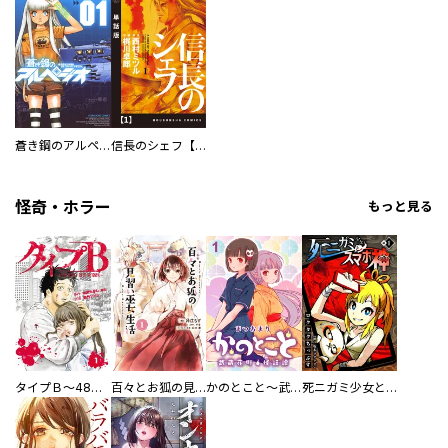
蒼き鋼のアルペジオ
信長のシェフ【単話版】
怪奇・ホラー
もっと見る
タイプＢ～48時間後、致死率100％～【単話】
百々とお狐の見習い巫女生活【単行本版】
かのとこと～武蔵花町怪話譚～ 【連載版】
死ニガミ少女とスマホ神