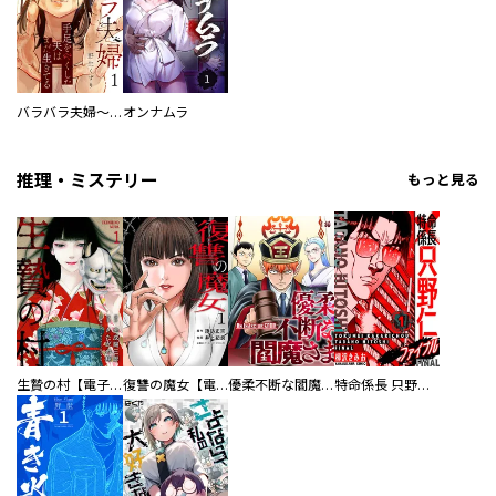
バラバラ夫婦～手足をなくした夫はまだ生きてる
オンナムラ
推理・ミステリー
もっと見る
生贄の村【電子単行本版】
復讐の魔女【電子単行本版】
優柔不断な閻魔さま
特命係長 只野仁ファイナル 愛蔵版