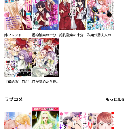
姉フレンド
婚約破棄の十分前に、前世を思い出しました
婚約破棄の十分前に、前世を思い出しました【単行本】
次期公爵夫人の役割だけを求めてきた、氷の薔薇と謳われる旦那様が家庭内ストーカーと化した件
【単話版】目が覚めたら投獄された悪女だった@COMIC
目が覚めたら投獄された悪女だった@COMIC
ラブコメ
もっと見る