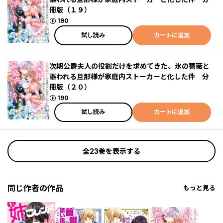
冊版（１９）
ポイント
190
試し読み
カートに追加
次期公爵夫人の役割だけを求めてきた、氷の薔薇と
謳われる旦那様が家庭内ストーカーと化した件 分
冊版（２０）
ポイント
190
試し読み
カートに追加
全23巻を表示する
同じ作者の作品
もっと見る