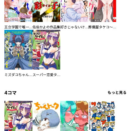
王立学園で唯一魔法が使えない庶民仲間のはずですよね～実は王子様で私を溺愛しているなんて告白はやめてください～
佐伯かよの作品集
好きじゃないけど、抱いてください【電子単行本版／特典おまけ付き】
葬儀屋タケコ～あなたの最期、叶えます【電子単行本版】
ミズダコちゃんからは逃げられない！
スーパー恋愛タイム！～現場でドＳな彼女は自宅でデレる～
4コマ
もっと見る