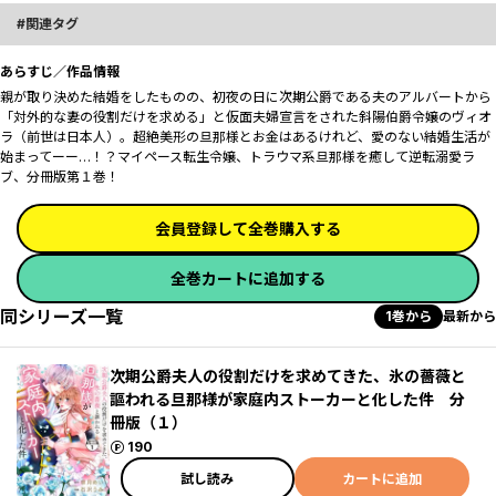
関連タグ
あらすじ／作品情報
親が取り決めた結婚をしたものの、初夜の日に次期公爵である夫のアルバートから
「対外的な妻の役割だけを求める」と仮面夫婦宣言をされた斜陽伯爵令嬢のヴィオ
ラ（前世は日本人）。超絶美形の旦那様とお金はあるけれど、愛のない結婚生活が
始まってーー…！？マイペース転生令嬢、トラウマ系旦那様を癒して逆転溺愛ラ
ブ、分冊版第１巻！
会員登録して全巻購入する
全巻カートに追加する
同シリーズ一覧
1巻から
最新から
次期公爵夫人の役割だけを求めてきた、氷の薔薇と
謳われる旦那様が家庭内ストーカーと化した件 分
冊版（１）
ポイント
190
試し読み
カートに追加