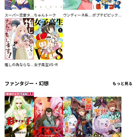
スーパー恋愛タイム！～現場でドＳな彼女は自宅でデレる～
ちゅんトーク
ウンディーネ系彼氏
ポプテピピック SEASON EIGHT
推しの為ならなんでもします！
女子高生VS-R
ファンタジー・幻想
もっと見る