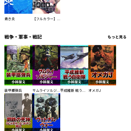
青き炎
【フルカラー】さよなら、私の大好きな１０００人のキミ。
戦争・軍事・戦記
もっと見る
装甲擲弾兵
サムライソルジャー SAMURAI SOLDIER
平成維新 戦う自衛隊
オメガJ