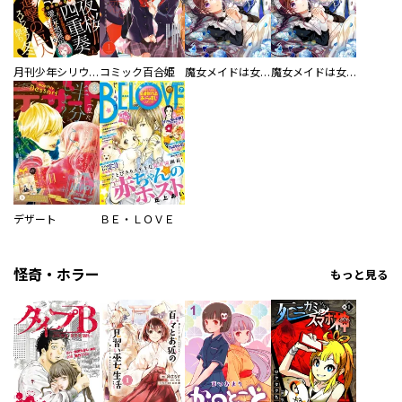
月刊少年シリウス
コミック百合姫
魔女メイドは女王の秘密を知っている。 分冊版
魔女メイドは女王の秘密を知っている。
デザート
ＢＥ・ＬＯＶＥ
怪奇・ホラー
もっと見る