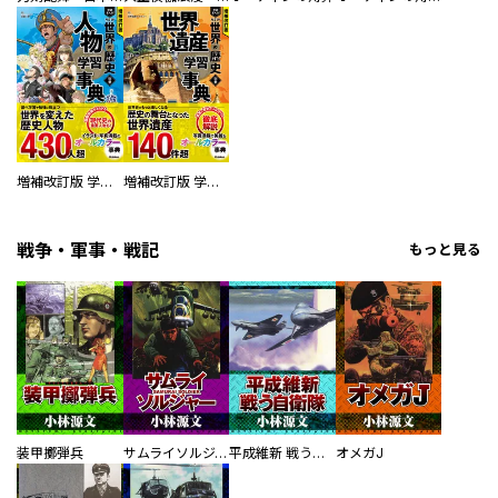
増補改訂版 学研まんが NEW世界の歴史 別巻 人物学習事典
増補改訂版 学研まんが NEW世界の歴史 別巻 世界遺産学習事典
戦争・軍事・戦記
もっと見る
装甲擲弾兵
サムライソルジャー SAMURAI SOLDIER
平成維新 戦う自衛隊
オメガJ