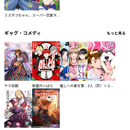
ミズダコちゃんからは逃げられない！
スーパー恋愛タイム！～現場でドＳな彼女は自宅でデレる～
ギャグ・コメディ
もっと見る
ヤマ台国
秘密のいばら
推しへの愛を誓いますか？～アラサー女子、推しは逃げぬが人生逃げる～
2人（匹）くらし。