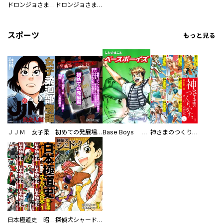
ドロンジョさまは転生しても悪役令嬢のままだった
ドロンジョさまは転生しても悪役令嬢のままだった【分冊版】
スポーツ
もっと見る
ＪＪＭ 女子柔道部物語 社会人編
初めての発展場 【白抜き修正版】
Base Boys 新装版
神さまのつくりかた。スーパー大合本
日本極道史 昭和編 スーパー大合本
探偵犬シャードック（新装版）