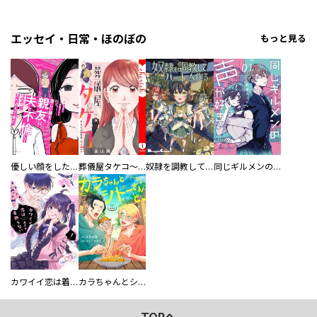
エッセイ・日常・ほのぼの
もっと見る
優しい顔をした親友は、夫と不倫して私の家に入り込んできた。
葬儀屋タケコ～あなたの最期、叶えます【電子単行本版】
奴隷を調教してハーレム作る
同じギルメンの声が好き
カワイイ恋は着飾らない
カラちゃんとシトーさんと、 【分冊版】