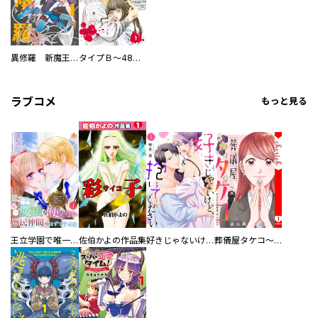
異修羅 新魔王戦争
タイプＢ～48時間後、致死率100％～【単話】
ラブコメ
もっと見る
王立学園で唯一魔法が使えない庶民仲間のはずですよね～実は王子様で私を溺愛しているなんて告白はやめてください～
佐伯かよの作品集
好きじゃないけど、抱いてください【電子単行本版／特典おまけ付き】
葬儀屋タケコ～あなたの最期、叶えます【電子単行本版】