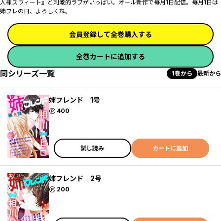
人様スウィート』と刺激的ラブがいっぱい。オール新作で毎月1日配信。毎月1日は
姉フレの日、よろしくね。
会員登録して全巻購入する
全巻カートに追加する
同シリーズ一覧
1巻から
最新から
姉フレンド 1号
ポイント
400
試し読み
カートに追加
姉フレンド 2号
ポイント
200