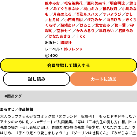
龍本みお
／
椎名茉莉花
／
亜和美央斗
／
明夜明琉
／
漣ミ
サ
／
みずぐちまふゆ
／
梶山ミカ
／
椎名咲月
／
小川みな
も
／
月森のえる
／
吾炭ルスハス
／
すいようび
／
かし
／
柚月純
／
小西明日翔
／
桜乃みか
／
向日ひろ
／
きくち
くらげ
／
藤緒あい
／
はるこ
／
北宮あみ
／
柊一葉
／
砂
塚旬
／
空神セイ
／
かみのるり
／
皐月めい
／
石沢うみ
／
はなだあさき
／
ｉｋｏ
出版社：
講談社
レーベル：
姉フレンド
ポイント
400
会員登録して購入する
試し読み
カートに追加
関連タグ
あらすじ／作品情報
大人のラブきゅん少女コミック誌「姉フレンド」新創刊！ もっとドキドキしたい
アナタのために別フレ×デザートが共同編集。1号は『三神先生の愛し方』相川ヒロ
先生の描き下ろし表紙が目印。巻頭の清野静流先生『美少年、いただきました』を
はじめ、『手とり足とり愛しましょう！』『ダーリンは社長くん』『みだらなご主