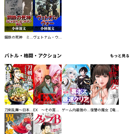
鋼鉄の死神 ミヒャエル・ビットマン戦記
ヴェトナム・ウォー VIETNAM WAR
バトル・格闘・アクション
もっと見る
刀剣乱舞～日本号つれづれ酒～
EX ～その賞金稼ぎは、世界の出口を探す～【単行本版】
ゲーム内最強の『裏ボス』に転生したので、主人公の代わりに最速クリアを目指します！【電子単行本版】
復讐の魔女【電子単行本版】