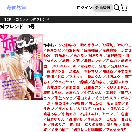
カート
検索
ログイン
会員登録
TOP
コミック
姉フレンド
姉フレンド 1号
作家名：
ひさわゆみ
／
時名きうい
／
砂塚旬
／
叶のりこ
／
仲月かな
／
桃生有希
／
成海柚希
／
桜井真優
／
ふかさ
わ映
／
月島ミホ
／
あかり
／
桐島りら
／
清野静流
／
間
下めぐみ
／
藤野こと葉
／
黒野カンナ
／
花宮初
／
藤代香
澄
／
ぷりぷりろーず
／
立花かえ
／
佳菜
／
城月りりあ
／
綾城いつき
／
深水恵
／
吉野マリ
／
曙はる
／
みずき春
／
鳥海ペドロ
／
マオｓｔ
／
新めぐみ
／
丹沢ユウ
／
雨戸
るく
／
ウメミヤユリ
／
鈴菜
／
古仲なこ
／
笠間あやめ
／
吉井ユウ
／
春木さき
／
月白セブン
／
ＫＵＪＩＲＡ
／
織田はるか
／
大友なな
／
中江みかよ
／
栄羽弥
／
瀬戸さ
とみ
／
季生みなと
／
遠山えま
／
ささおかえり
／
ボルテ
ージ
／
厘のミキ
／
砂塚旬
／
向日ひろ
／
もぁらす
／
蒼
井みづ
／
マオｓｔ
／
大川なぎ
／
ｍｉｏ
／
ＩＷＡＯ
／
渡辺あゆ
／
小鶴チカ
／
桃井すみれ
／
ミーマ
／
二色杏
／
桜庭ゆりん
／
品川いち
／
季邑えり
／
こだち
／
百乃モ
ト
／
叶のりこ
／
佑羽栞
／
ゆりの菜櫻
／
望月桜
／
貴嶋
啓
／
くまの柚子
／
姉フレンド編集部
／
アメヤゆうり
／