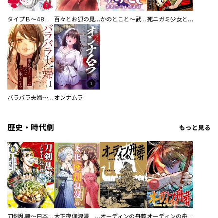
タイプＢ～48時間後、致死率100％～【単話】
百々とお狐の見習い巫女生活【単行本版】
かのとこと～武蔵花町怪話譚～ 【連載版】
死ニガミ少女とスマホ神
バラバラ夫婦～手足をなくした夫はまだ生きてる
オンナムラ
歴史・時代劇
もっと見る
刀剣乱舞～日本号つれづれ酒～
大正夜伽浪漫 －金曜日の花嫁—
オーディンの舟葬
オーディンの舟葬 分冊版