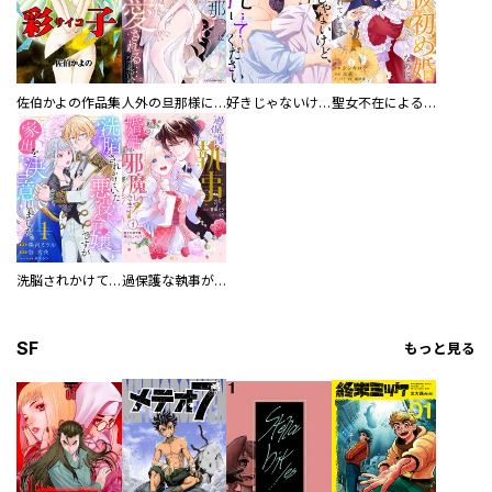
佐伯かよの作品集
人外の旦那様に娶られ毎晩ナカまで愛される…。アンソロジー
好きじゃないけど、抱いてください【電子単行本版／特典おまけ付き】
聖女不在による仮初め婚なのに、不器用な王太子に溺愛されています【電子単行本版／特典おまけ付き】
洗脳されかけていた悪役令嬢ですが家出を決意しました。【電子単行本版／特典おまけ付き】
過保護な執事が私の婚活を邪魔してきます！ 分冊版
SF
もっと見る