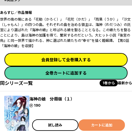
あらすじ／作品情報
世界の南の端にある「花勒（かろく）」「花陀（かだ）」「雨果（うか）」「沙文
（しゃもん）」の四つの島。それぞれの島を治める領主は、海神（わだつみ）の託
宣により選ばれた『海神の娘』と呼ばれる娘を娶ることとなる。この娘たちを娶る
ことにより、島は海神の加護を得て、繁栄するのだという。大ヒット小説『後宮の
烏』と同一世界で描かれる、神に選ばれた娘たちの”幸せ”を描く婚姻譚。【第0話
「海神の娘」を収録】
会員登録して全巻購入する
全巻カートに追加する
同シリーズ一覧
1巻から
最新から
海神の娘 分冊版（１）
ポイント
190
試し読み
カートに追加