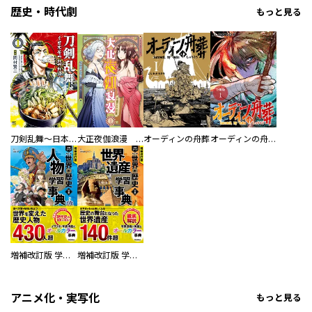
歴史・時代劇
もっと見る
刀剣乱舞～日本号つれづれ酒～
大正夜伽浪漫 －金曜日の花嫁—
オーディンの舟葬
オーディンの舟葬 分冊版
増補改訂版 学研まんが NEW世界の歴史 別巻 人物学習事典
増補改訂版 学研まんが NEW世界の歴史 別巻 世界遺産学習事典
アニメ化・実写化
もっと見る