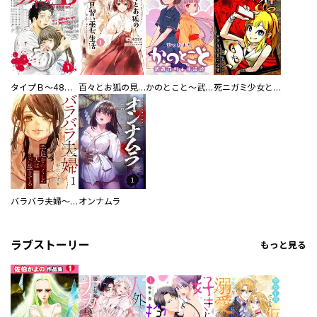
タイプＢ～48時間後、致死率100％～【単話】
百々とお狐の見習い巫女生活【単行本版】
かのとこと～武蔵花町怪話譚～ 【連載版】
死ニガミ少女とスマホ神
バラバラ夫婦～手足をなくした夫はまだ生きてる
オンナムラ
ラブストーリー
もっと見る