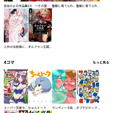
佐伯かよの作品集
EX ～その賞金稼ぎは、世界の出口を探す～【単行本版】
聖獣に育てられた少年の異世界ゆるり放浪記～神様からもらったチート魔法で、仲間たちとスローライフを満喫中～
聖獣に育てられた少年の異世界ゆるり放浪記～神様からもらったチート魔法で、仲間たちとスローライフを満喫中～【分冊版】
人外の旦那様に娶られ毎晩ナカまで愛される…。アンソロジー
オルクセン王国史
4コマ
もっと見る
スーパー恋愛タイム！～現場でドＳな彼女は自宅でデレる～
ちゅんトーク
ウンディーネ系彼氏
ポプテピピック SEASON EIGHT