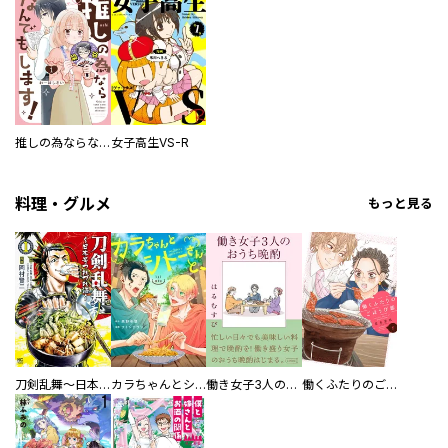
推しの為ならなんでもします！
女子高生VS-R
料理・グルメ
もっと見る
刀剣乱舞～日本号つれづれ酒～
カラちゃんとシトーさんと、 【分冊版】
働き女子3人のおうち晩酌
働くふたりのごほうび飯