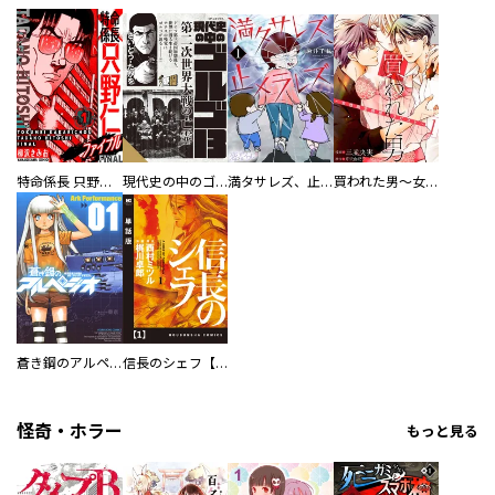
特命係長 只野仁ファイナル 愛蔵版
現代史の中のゴルゴ13
満タサレズ、止メラレズ
買われた男～女性限定快感セラピスト～【描き下ろしおまけ付き特装版】
蒼き鋼のアルペジオ
信長のシェフ【単話版】
怪奇・ホラー
もっと見る