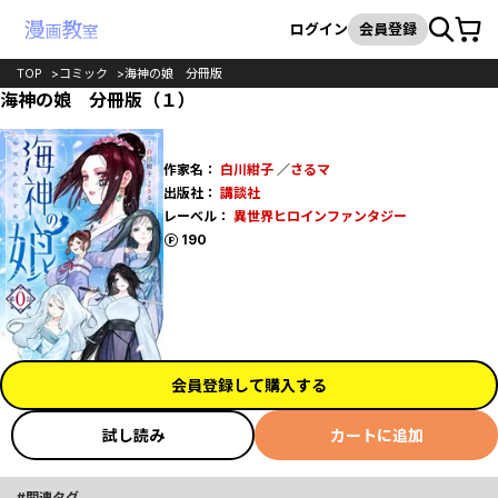
カート
検索
ログイン
会員登録
TOP
コミック
海神の娘 分冊版
海神の娘 分冊版（１）
作家名：
白川紺子
／
さるマ
出版社：
講談社
レーベル：
異世界ヒロインファンタジー
ポイント
190
会員登録して購入する
試し読み
カートに追加
関連タグ