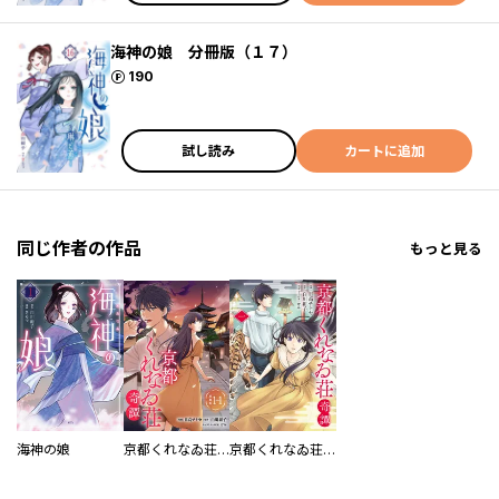
海神の娘 分冊版（１７）
ポイント
190
試し読み
カートに追加
同じ作者の作品
もっと見る
海神の娘
京都くれなゐ荘奇譚 連載版
京都くれなゐ荘奇譚