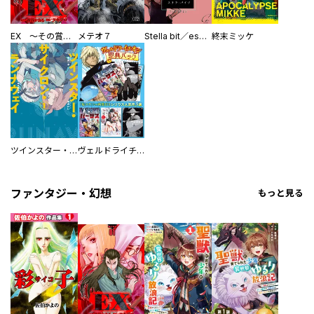
EX ～その賞金稼ぎは、世界の出口を探す～【単行本版】
メテオ７
Stella bit／es【単話版】
終末ミッケ
ツインスター・サイクロン・ランナウェイ
ヴェルドライチオシ聖典パック 『転スラ』ミニ画集付き シリウス人気作３選
ファンタジー・幻想
もっと見る