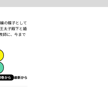
令嬢の蝶子として
王太子殿下と婚
面教師に、今まで
1巻から
最新から