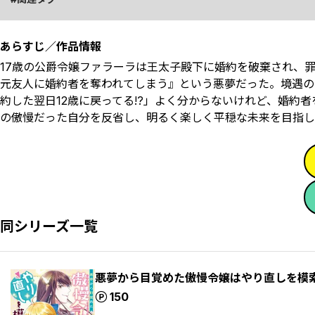
あらすじ／作品情報
17歳の公爵令嬢ファラーラは王太子殿下に婚約を破棄され、
元友人に婚約者を奪われてしまう』という悪夢だった。境遇の
約した翌日――12歳に戻ってる!?」よく分からないけれど、
の傲慢だった自分を反省し、明るく楽しく平穏な未来を目指し
同シリーズ一覧
悪夢から目覚めた傲慢令嬢はやり直しを模索
ポイント
150