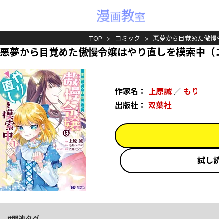
TOP
コミック
悪夢から目覚めた傲慢
悪夢から目覚めた傲慢令嬢はやり直しを模索中（コ
作家名：
上原誠
／
もり
出版社：
双葉社
試し
関連タグ