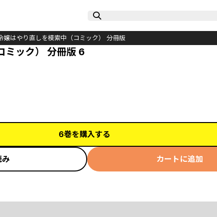
令嬢はやり直しを模索中（コミック） 分冊版
ミック） 分冊版 6
6巻を購入する
読み
カートに追加