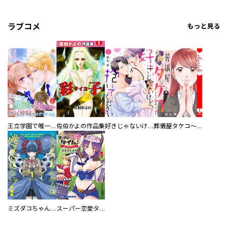
ラブコメ
もっと見る
王立学園で唯一魔法が使えない庶民仲間のはずですよね～実は王子様で私を溺愛しているなんて告白はやめてください～
佐伯かよの作品集
好きじゃないけど、抱いてください【電子単行本版／特典おまけ付き】
葬儀屋タケコ～あなたの最期、叶えます【電子単行本版】
ミズダコちゃんからは逃げられない！
スーパー恋愛タイム！～現場でドＳな彼女は自宅でデレる～