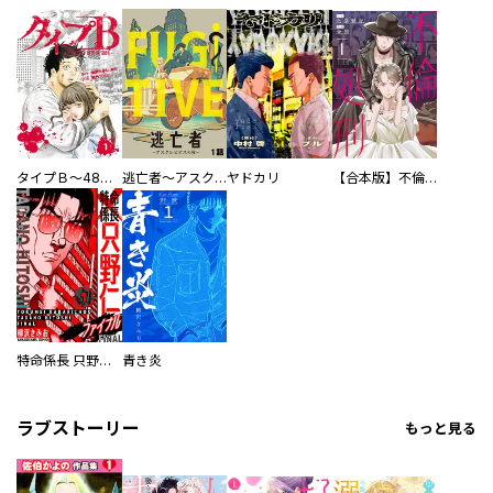
タイプＢ～48時間後、致死率100％～【単話】
逃亡者～アスクレピオスの杖～
ヤドカリ
【合本版】不倫処刑
特命係長 只野仁ファイナル 愛蔵版
青き炎
ラブストーリー
もっと見る