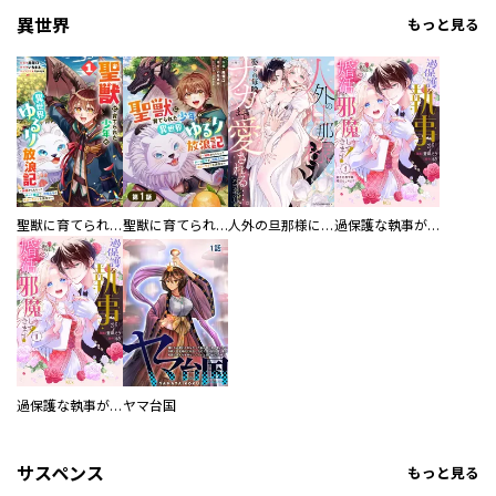
異世界
もっと見る
聖獣に育てられた少年の異世界ゆるり放浪記～神様からもらったチート魔法で、仲間たちとスローライフを満喫中～
聖獣に育てられた少年の異世界ゆるり放浪記～神様からもらったチート魔法で、仲間たちとスローライフを満喫中～【分冊版】
人外の旦那様に娶られ毎晩ナカまで愛される…。アンソロジー
過保護な執事が私の婚活を邪魔してきます！ 分冊版
過保護な執事が私の婚活を邪魔してきます！
ヤマ台国
サスペンス
もっと見る