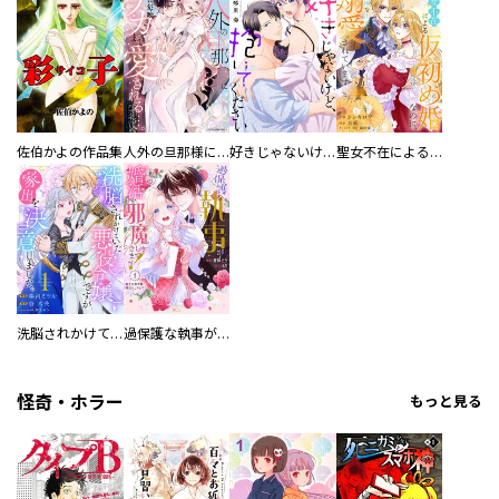
佐伯かよの作品集
人外の旦那様に娶られ毎晩ナカまで愛される…。アンソロジー
好きじゃないけど、抱いてください【電子単行本版／特典おまけ付き】
聖女不在による仮初め婚なのに、不器用な王太子に溺愛されています【電子単行本版／特典おまけ付き】
洗脳されかけていた悪役令嬢ですが家出を決意しました。【電子単行本版／特典おまけ付き】
過保護な執事が私の婚活を邪魔してきます！ 分冊版
怪奇・ホラー
もっと見る