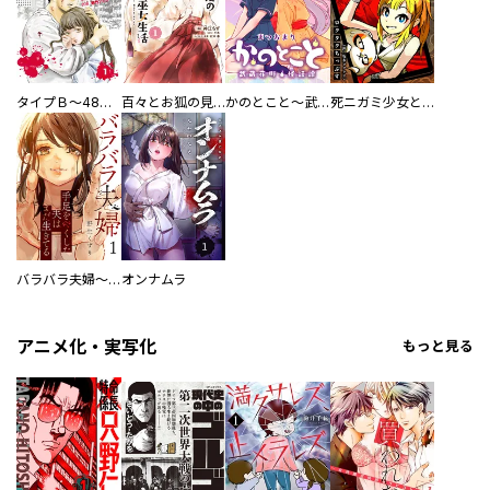
タイプＢ～48時間後、致死率100％～【単話】
百々とお狐の見習い巫女生活【単行本版】
かのとこと～武蔵花町怪話譚～ 【連載版】
死ニガミ少女とスマホ神
バラバラ夫婦～手足をなくした夫はまだ生きてる
オンナムラ
アニメ化・実写化
もっと見る