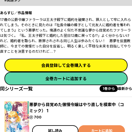
関連タグ
あらすじ／作品情報
17歳の公爵令嬢ファラーラは王太子殿下に婚約を破棄され、罪人として牢に入れら
れてしまう。そのときに見たのは『社長令嬢の蝶子として元友人に婚約者を奪われ
てしまう』という悪夢だった。境遇のよく似た不思議な夢から目覚めたファラーラ
は気づく。「私、王太子殿下と婚約した翌日――12歳に戻ってる!?」よく分からないけ
れど、婚約者を取られ、断罪されされる同じ人生は歩みたくない！ 悪夢を反面教
師に、今までの傲慢だった自分を反省し、明るく楽しく平穏な未来を目指してやり
直すことを決意するのだけれど…？
会員登録して全巻購入する
全巻カートに追加する
同シリーズ一覧
1巻から
最新から
悪夢から目覚めた傲慢令嬢はやり直しを模索中（コ
ミック） 1
ポイント
700
試し読み
カートに追加