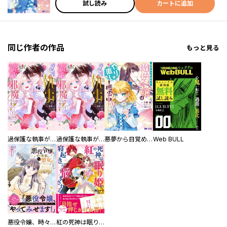
試し読み
カートに追加
同じ作者の作品
もっと見る
過保護な執事が私の婚活を邪魔してきます！ 分冊版
過保護な執事が私の婚活を邪魔してきます！
悪夢から目覚めた傲慢令嬢はやり直しを模索中（コミック） 分冊版
Web BULL
悪役令嬢、時々本気、のち聖女。（コミック）【電子版特典付】
紅の死神は眠り姫の寝起きに悩まされる（コミック）