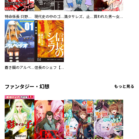
特命係長 只野仁ファイナル 愛蔵版
現代史の中のゴルゴ13
満タサレズ、止メラレズ
買われた男～女性限定快感セラピスト～【描き下ろしおまけ付き特装版】
蒼き鋼のアルペジオ
信長のシェフ【単話版】
ファンタジー・幻想
もっと見る