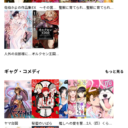
佐伯かよの作品集
EX ～その賞金稼ぎは、世界の出口を探す～【単行本版】
聖獣に育てられた少年の異世界ゆるり放浪記～神様からもらったチート魔法で、仲間たちとスローライフを満喫中～
聖獣に育てられた少年の異世界ゆるり放浪記～神様からもらったチート魔法で、仲間たちとスローライフを満喫中～【分冊版】
人外の旦那様に娶られ毎晩ナカまで愛される…。アンソロジー
オルクセン王国史
ギャグ・コメディ
もっと見る
ヤマ台国
秘密のいばら
推しへの愛を誓いますか？～アラサー女子、推しは逃げぬが人生逃げる～
2人（匹）くらし。