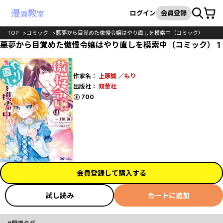
カート
検索
ログイン
会員登録
TOP
コミック
悪夢から目覚めた傲慢令嬢はやり直しを模索中（コミック）
悪夢から目覚めた傲慢令嬢はやり直しを模索中（コミック） 1
作家名：
上原誠
／
もり
出版社：
双葉社
ポイント
700
会員登録して購入する
試し読み
カートに追加