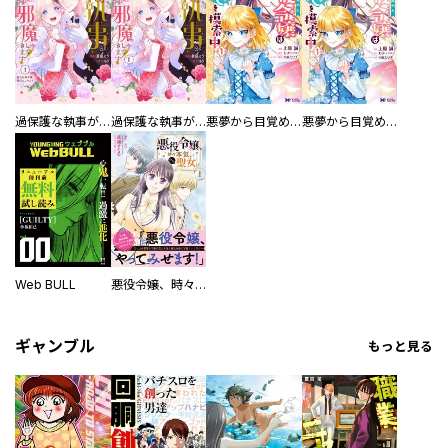
過保護な執事が私の婚活を邪魔してきます！ 分冊版
過保護な執事が私の婚活を邪魔してきます！
悪夢から目覚めた傲慢令嬢はやり直しを模索中（コミック）
悪夢から目覚めた傲慢令嬢はやり直しを模索中（コミック） 分冊版
Web BULL
悪役令嬢、時々本気、のち聖女。（コミック）【電子版特典付】
ギャンブル
もっと見る