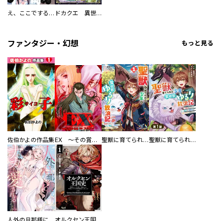
え、ここでするの？ アイドルのファンが知らない日常
ドカクエ 異世界ドカコッククエスト
ファンタジー・幻想
もっと見る
佐伯かよの作品集
EX ～その賞金稼ぎは、世界の出口を探す～【単行本版】
聖獣に育てられた少年の異世界ゆるり放浪記～神様からもらったチート魔法で、仲間たちとスローライフを満喫中～
聖獣に育てられた少年の異世界ゆるり放浪記～神様からもらったチート魔法で、仲間たちとスローライフを満喫中～【分冊版】
人外の旦那様に娶られ毎晩ナカまで愛される…。アンソロジー
オルクセン王国史