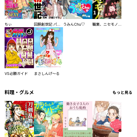
ちぃ
回胴創世記 パチスロを創った男達
うみんChu♡
職業、ニセモノ～あなたに偽は見抜けない【電子単行本版】
VS必勝ガイド
まさしんげ～る
料理・グルメ
もっと見る