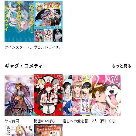
ツインスター・サイクロン・ランナウェイ
ヴェルドライチオシ聖典パック 『転スラ』ミニ画集付き シリウス人気作３選
ギャグ・コメディ
もっと見る
ヤマ台国
秘密のいばら
推しへの愛を誓いますか？～アラサー女子、推しは逃げぬが人生逃げる～
2人（匹）くらし。