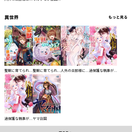
異世界
もっと見る
聖獣に育てられた少年の異世界ゆるり放浪記～神様からもらったチート魔法で、仲間たちとスローライフを満喫中～
聖獣に育てられた少年の異世界ゆるり放浪記～神様からもらったチート魔法で、仲間たちとスローライフを満喫中～【分冊版】
人外の旦那様に娶られ毎晩ナカまで愛される…。アンソロジー
過保護な執事が私の婚活を邪魔してきます！ 分冊版
過保護な執事が私の婚活を邪魔してきます！
ヤマ台国