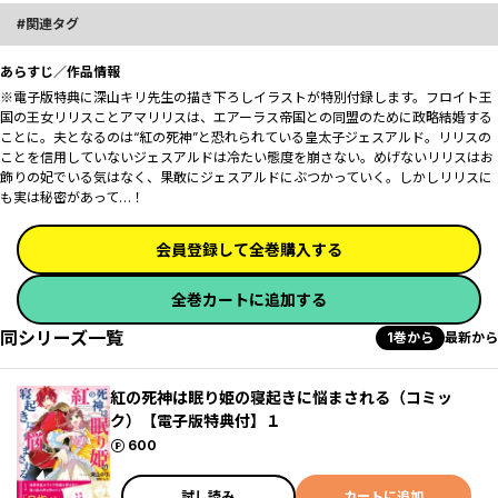
関連タグ
あらすじ／作品情報
※電子版特典に深山キリ先生の描き下ろしイラストが特別付録します。フロイト王
国の王女リリスことアマリリスは、エアーラス帝国との同盟のために政略結婚する
ことに。夫となるのは“紅の死神”と恐れられている皇太子ジェスアルド。リリスの
ことを信用していないジェスアルドは冷たい態度を崩さない。めげないリリスはお
飾りの妃でいる気はなく、果敢にジェスアルドにぶつかっていく。しかしリリスに
も実は秘密があって…！
会員登録して全巻購入する
全巻カートに追加する
同シリーズ一覧
1巻から
最新から
紅の死神は眠り姫の寝起きに悩まされる（コミッ
ク）【電子版特典付】１
ポイント
600
試し読み
カートに追加