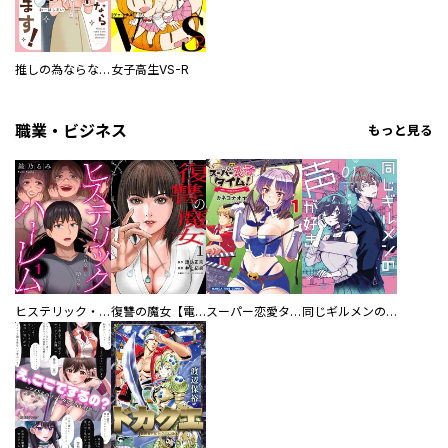
推しの為ならなんでもします！
女子高生VS-R
職業・ビジネス
もっと見る
ヒステリック・ハーレム～搾られる男と堕ちる女～【電子単行本版】
復讐の魔女【電子単行本版】
スーパー恋愛タイム！～現場でドＳな彼女は自宅でデレる～
同じギルメンの声が好き