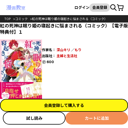
カート
検索
ログイン
会員登録
TOP
コミック
紅の死神は眠り姫の寝起きに悩まされる（コミック）
紅の死神は眠り姫の寝起きに悩まされる（コミック）【電子版
特典付】１
作家名：
深山キリ
／
もり
出版社：
主婦と生活社
ポイント
600
会員登録して購入する
試し読み
カートに追加