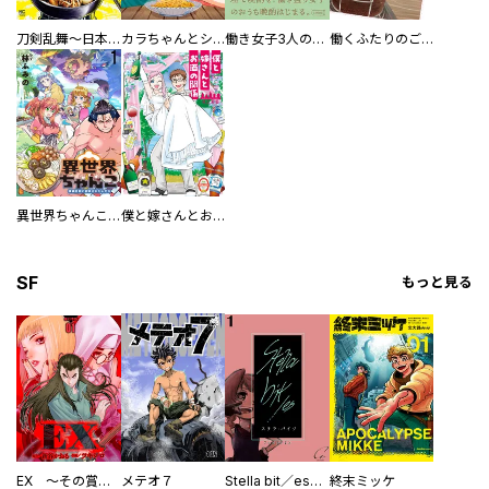
刀剣乱舞～日本号つれづれ酒～
カラちゃんとシトーさんと、 【分冊版】
働き女子3人のおうち晩酌
働くふたりのごほうび飯
異世界ちゃんこ～横綱目前に召喚されたんだが～ 【連載版】
僕と嫁さんとお酒の関係
SF
もっと見る
EX ～その賞金稼ぎは、世界の出口を探す～【単行本版】
メテオ７
Stella bit／es【単話版】
終末ミッケ