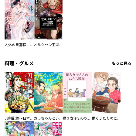
人外の旦那様に娶られ毎晩ナカまで愛される…。アンソロジー
オルクセン王国史
料理・グルメ
もっと見る
刀剣乱舞～日本号つれづれ酒～
カラちゃんとシトーさんと、 【分冊版】
働き女子3人のおうち晩酌
働くふたりのごほうび飯