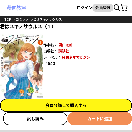
カート
検索
ログイン
会員登録
TOP
コミック
君はスキノサウルス
君はスキノサウルス（１）
作家名：
関口太郎
出版社：
講談社
レーベル：
月刊少年マガジン
ポイント
540
会員登録して購入する
試し読み
カートに追加