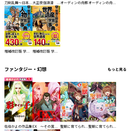
刀剣乱舞～日本号つれづれ酒～
大正夜伽浪漫 －金曜日の花嫁—
オーディンの舟葬
オーディンの舟葬 分冊版
増補改訂版 学研まんが NEW世界の歴史 別巻 人物学習事典
増補改訂版 学研まんが NEW世界の歴史 別巻 世界遺産学習事典
ファンタジー・幻想
もっと見る
佐伯かよの作品集
EX ～その賞金稼ぎは、世界の出口を探す～【単行本版】
聖獣に育てられた少年の異世界ゆるり放浪記～神様からもらったチート魔法で、仲間たちとスローライフを満喫中～
聖獣に育てられた少年の異世界ゆるり放浪記～神様からもらったチート魔法で、仲間たちとスローライフを満喫中～【分冊版】