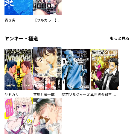
青き炎
【フルカラー】さよなら、私の大好きな１０００人のキミ。
ヤンキー・極道
もっと見る
ヤドカリ
首里と優一郎
咲花ソルジャーズ
異世界金融王 ～クローネ・ゴルディオンの覇道～