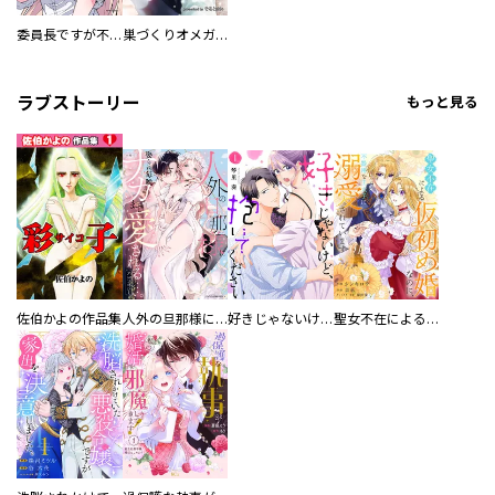
委員長ですが不良になるほど恋してます！
巣づくりオメガバース
ラブストーリー
もっと見る
佐伯かよの作品集
人外の旦那様に娶られ毎晩ナカまで愛される…。アンソロジー
好きじゃないけど、抱いてください【電子単行本版／特典おまけ付き】
聖女不在による仮初め婚なのに、不器用な王太子に溺愛されています【電子単行本版／特典おまけ付き】