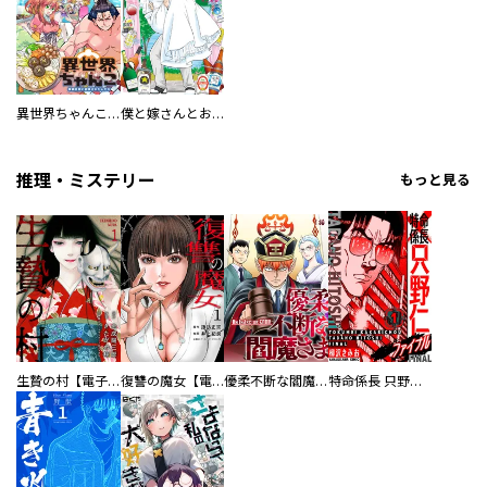
異世界ちゃんこ～横綱目前に召喚されたんだが～ 【連載版】
僕と嫁さんとお酒の関係
推理・ミステリー
もっと見る
生贄の村【電子単行本版】
復讐の魔女【電子単行本版】
優柔不断な閻魔さま
特命係長 只野仁ファイナル 愛蔵版