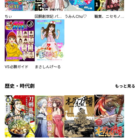
ちぃ
回胴創世記 パチスロを創った男達
うみんChu♡
職業、ニセモノ～あなたに偽は見抜けない【電子単行本版】
VS必勝ガイド
まさしんげ～る
歴史・時代劇
もっと見る