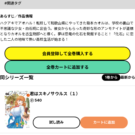
関連タグ
あらすじ／作品情報
ハクアキでアオハル！転校して和歌山県にやってきた菊本カオルは、学校の裏山で
不思議な少女・白石椛に出会う。彼女からもらった奇妙な形のアンモナイトが道標
となりカオルを古生物部へと導く。夢は恐竜の化石を発掘すること！「化石」に恋
した二人の地味で熱い高校生活が始まる！
会員登録して全巻購入する
全巻カートに追加する
同シリーズ一覧
1巻から
最新から
君はスキノサウルス（１）
ポイント
540
試し読み
カートに追加