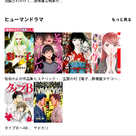
洗脳されかけていた悪役令嬢ですが家出を決意しました。【電子単行本版／特典おまけ付き】
過保護な執事が私の婚活を邪魔してきます！ 分冊版
ヒューマンドラマ
もっと見る
佐伯かよの作品集
ヒステリック・ハーレム～搾られる男と堕ちる女～【電子単行本版】
生贄の村【電子単行本版】
葬儀屋タケコ～あなたの最期、叶えます【電子単行本版】
タイプＢ～48時間後、致死率100％～【単話】
ヤドカリ