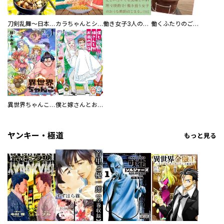
刀剣乱舞～日本号つれづれ酒～
カラちゃんとシトーさんと、 【分冊版】
働き女子3人のおうち晩酌
働くふたりのごほうび飯
異世界ちゃんこ～横綱目前に召喚されたんだが～ 【連載版】
僕と嫁さんとお酒の関係
ヤンキー・極道
もっと見る