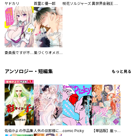
ヤドカリ
首里と優一郎
咲花ソルジャーズ
異世界金融王 ～クローネ・ゴルディオンの覇道～
委員長ですが不良になるほど恋してます！
巣づくりオメガバース
アンソロジー・短編集
もっと見る
佐伯かよの作品集
人外の旦那様に娶られ毎晩ナカまで愛される…。アンソロジー
comic Picky
【単話版】崖っぷち令嬢ですが、意地と策略で幸せになります！シリーズ