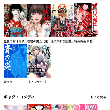
生贄の村【電子単行本版】
復讐の魔女【電子単行本版】
優柔不断な閻魔さま
特命係長 只野仁ファイナル 愛蔵版
青き炎
【フルカラー】さよなら、私の大好きな１０００人のキミ。
ギャグ・コメディ
もっと見る