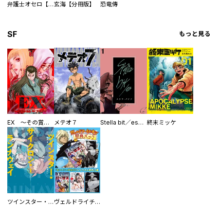
弁護士オセロ【デジタルリマスター】
玄海【分冊版】
恐竜傳
SF
もっと見る
EX ～その賞金稼ぎは、世界の出口を探す～【単行本版】
メテオ７
Stella bit／es【単話版】
終末ミッケ
ツインスター・サイクロン・ランナウェイ
ヴェルドライチオシ聖典パック 『転スラ』ミニ画集付き シリウス人気作３選