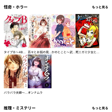
怪奇・ホラー
もっと見る
タイプＢ～48時間後、致死率100％～【単話】
百々とお狐の見習い巫女生活【単行本版】
かのとこと～武蔵花町怪話譚～ 【連載版】
死ニガミ少女とスマホ神
バラバラ夫婦～手足をなくした夫はまだ生きてる
オンナムラ
推理・ミステリー
もっと見る