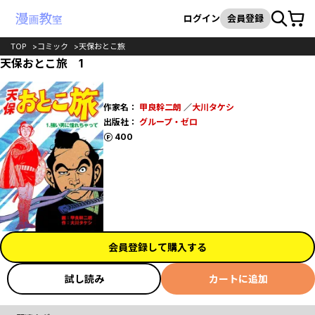
カート
検索
ログイン
会員登録
TOP
コミック
天保おとこ旅
天保おとこ旅 1
作家名：
甲良幹二朗
／
大川タケシ
出版社：
グループ・ゼロ
ポイント
400
会員登録して購入する
試し読み
カートに追加