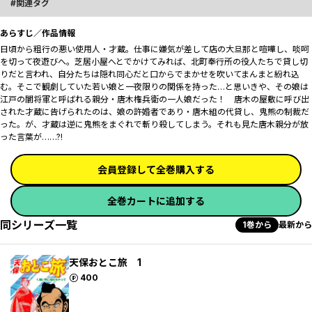
関連タグ
あらすじ／作品情報
日頃から粗行の悪い使用人・才蔵。仕事に嫌気が差して店の大旦那と喧嘩し、啖呵
を切って夜遊びへ。芝居小屋へとでかけてみれば、北町奉行所の役人たちで貸し切
りだと言われ、自分たちは隠れ同心だと口からでまかせを吹いてまんまと紛れ込
む。そこで観劇していた若い娘と一夜限りの関係を持った…と思いきや、その娘は
江戸の闇将軍と呼ばれる親分・唐木権兵衛の一人娘だった！ 唐木の屋敷に呼び出
された才蔵に告げられたのは、娘の許婚者であり・唐木組の代貸し、鬼熊の制裁だ
った。が、才蔵は逆に鬼熊をまぐれで斬り殺してしまう。それも見た唐木親分が放
った言葉が……?!
会員登録して全巻購入する
全巻カートに追加する
同シリーズ一覧
1巻から
最新から
天保おとこ旅 1
ポイント
400