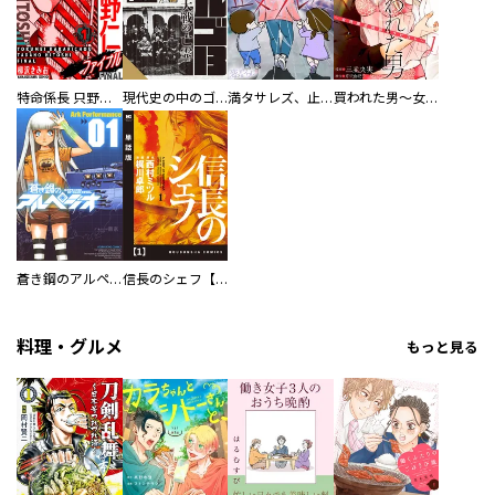
特命係長 只野仁ファイナル 愛蔵版
現代史の中のゴルゴ13
満タサレズ、止メラレズ
買われた男～女性限定快感セラピスト～【描き下ろしおまけ付き特装版】
蒼き鋼のアルペジオ
信長のシェフ【単話版】
料理・グルメ
もっと見る