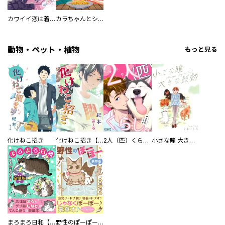
カワイイ恋は着飾らない
カラちゃんとシトーさんと、 【分冊版】
動物・ペット・植物
もっと見る
化けねこ招き
化けねこ招き【描きおろし付合冊版】
2人（匹）くらし。
小さな瞳 大きな鼓動
まろまろ日和【豪華版】
野性のぽーぽー【豪華版】