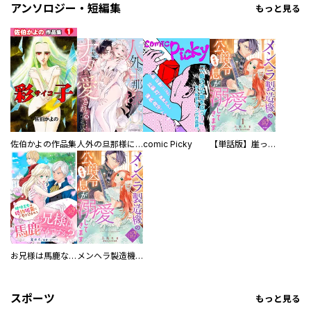
アンソロジー・短編集
もっと見る
佐伯かよの作品集
人外の旦那様に娶られ毎晩ナカまで愛される…。アンソロジー
comic Picky
【単話版】崖っぷち令嬢ですが、意地と策略で幸せになります！シリーズ
お兄様は馬鹿なんですか？～地味王女は婚約破棄に巻き込まれる～
メンヘラ製造機の公爵令息（過保護）が溺愛してきます
スポーツ
もっと見る