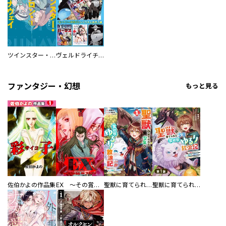
ツインスター・サイクロン・ランナウェイ
ヴェルドライチオシ聖典パック 『転スラ』ミニ画集付き シリウス人気作３選
ファンタジー・幻想
もっと見る
佐伯かよの作品集
EX ～その賞金稼ぎは、世界の出口を探す～【単行本版】
聖獣に育てられた少年の異世界ゆるり放浪記～神様からもらったチート魔法で、仲間たちとスローライフを満喫中～
聖獣に育てられた少年の異世界ゆるり放浪記～神様からもらったチート魔法で、仲間たちとスローライフを満喫中～【分冊版】