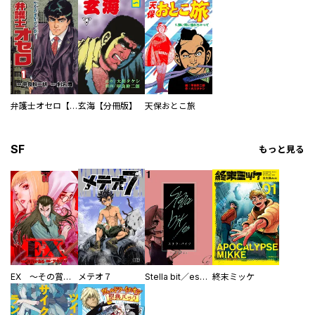
弁護士オセロ【デジタルリマスター】
玄海【分冊版】
天保おとこ旅
SF
もっと見る
EX ～その賞金稼ぎは、世界の出口を探す～【単行本版】
メテオ７
Stella bit／es【単話版】
終末ミッケ