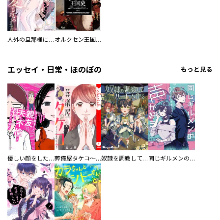
人外の旦那様に娶られ毎晩ナカまで愛される…。アンソロジー
オルクセン王国史
エッセイ・日常・ほのぼの
もっと見る
優しい顔をした親友は、夫と不倫して私の家に入り込んできた。
葬儀屋タケコ～あなたの最期、叶えます【電子単行本版】
奴隷を調教してハーレム作る
同じギルメンの声が好き