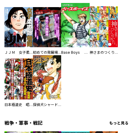
ＪＪＭ 女子柔道部物語 社会人編
初めての発展場 【白抜き修正版】
Base Boys 新装版
神さまのつくりかた。スーパー大合本
日本極道史 昭和編 スーパー大合本
探偵犬シャードック（新装版）
戦争・軍事・戦記
もっと見る