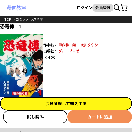
カート
検索
ログイン
会員登録
TOP
コミック
恐竜傳
恐竜傳 1
作家名：
甲良幹二朗
／
大川タケシ
出版社：
グループ・ゼロ
ポイント
400
会員登録して購入する
試し読み
カートに追加