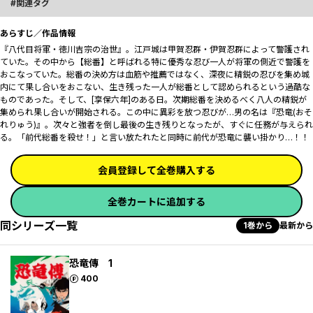
関連タグ
あらすじ／作品情報
『八代目将軍・徳川吉宗の治世』。江戸城は甲賀忍群・伊賀忍群によって警護され
ていた。その中から【総番】と呼ばれる特に優秀な忍び一人が将軍の側近で警護を
おこなっていた。総番の決め方は血筋や推薦ではなく、深夜に精鋭の忍びを集め城
内にて果し合いをおこない、生き残った一人が総番として認められるという過酷な
ものであった。そして、[享保六年]のある日。次期総番を決めるべく八人の精鋭が
集められ果し合いが開始される。この中に異彩を放つ忍びが…男の名は『恐竜(おそ
れりゅう)』。次々と強者を倒し最後の生き残りとなったが、すぐに任務が与えられ
る。「前代総番を殺せ！」と言い放たれたと同時に前代が恐竜に襲い掛かり…！！
会員登録して全巻購入する
全巻カートに追加する
同シリーズ一覧
1巻から
最新から
恐竜傳 1
ポイント
400