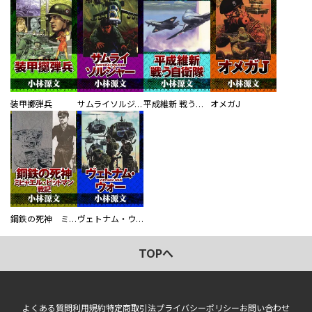
装甲擲弾兵
サムライソルジャー SAMURAI SOLDIER
平成維新 戦う自衛隊
オメガJ
鋼鉄の死神 ミヒャエル・ビットマン戦記
ヴェトナム・ウォー VIETNAM WAR
TOPへ
よくある質問
利用規約
特定商取引法
プライバシーポリシー
お問い合わせ