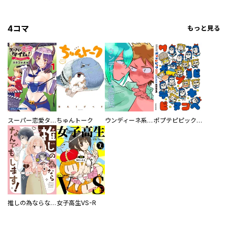
4コマ
もっと見る
スーパー恋愛タイム！～現場でドＳな彼女は自宅でデレる～
ちゅんトーク
ウンディーネ系彼氏
ポプテピピック SEASON EIGHT
推しの為ならなんでもします！
女子高生VS-R