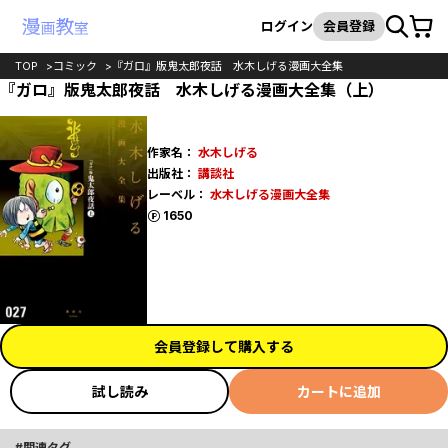
カート
検索
ログイン
会員登録
TOP
コミック
『ガロ』版鬼太郎夜話 水木しげる漫画大全集
『ガロ』版鬼太郎夜話 水木しげる漫画大全集（上）
作家名：
水木しげる
出版社：
講談社
レーベル：
水木しげる漫画大全集
ポイント
1650
会員登録して購入する
試し読み
カートに追加
関連タグ