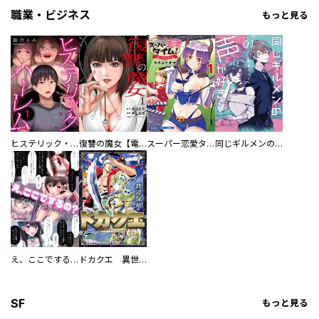
職業・ビジネス
もっと見る
ヒステリック・ハーレム～搾られる男と堕ちる女～【電子単行本版】
復讐の魔女【電子単行本版】
スーパー恋愛タイム！～現場でドＳな彼女は自宅でデレる～
同じギルメンの声が好き
え、ここでするの？ アイドルのファンが知らない日常
ドカクエ 異世界ドカコッククエスト
SF
もっと見る