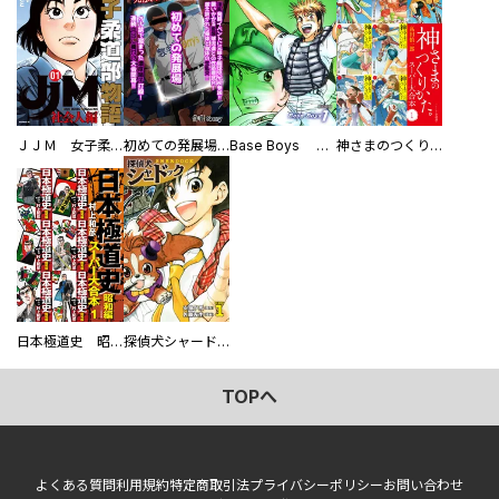
ＪＪＭ 女子柔道部物語 社会人編
初めての発展場 【白抜き修正版】
Base Boys 新装版
神さまのつくりかた。スーパー大合本
日本極道史 昭和編 スーパー大合本
探偵犬シャードック（新装版）
TOPへ
よくある質問
利用規約
特定商取引法
プライバシーポリシー
お問い合わせ