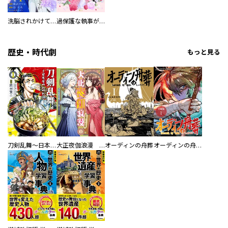
洗脳されかけていた悪役令嬢ですが家出を決意しました。【電子単行本版／特典おまけ付き】
過保護な執事が私の婚活を邪魔してきます！ 分冊版
歴史・時代劇
もっと見る
刀剣乱舞～日本号つれづれ酒～
大正夜伽浪漫 －金曜日の花嫁—
オーディンの舟葬
オーディンの舟葬 分冊版