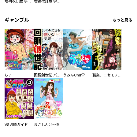
増補改訂版 学研まんが NEW世界の歴史 別巻 人物学習事典
増補改訂版 学研まんが NEW世界の歴史 別巻 世界遺産学習事典
ギャンブル
もっと見る
ちぃ
回胴創世記 パチスロを創った男達
うみんChu♡
職業、ニセモノ～あなたに偽は見抜けない【電子単行本版】
VS必勝ガイド
まさしんげ～る