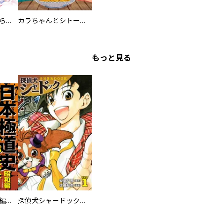
カワイイ恋は着飾らない
カラちゃんとシトーさんと、 【分冊版】
もっと見る
日本極道史 昭和編 スーパー大合本
探偵犬シャードック（新装版）