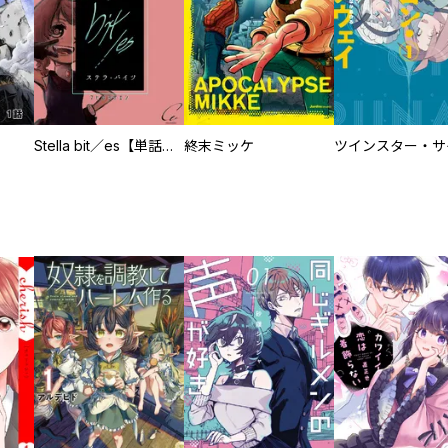
Stella bit／es【単話版】
終末ミッケ