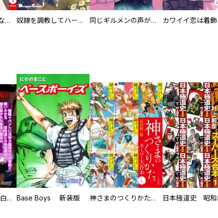
葬儀屋タケコ～あなたの最期、叶えます【電子単行本版】
奴隷を調教してハーレム作る
同じギルメンの声が好き
初めての発展場 【白抜き修正版】
Base Boys 新装版
神さまのつくりかた。スーパー大合本