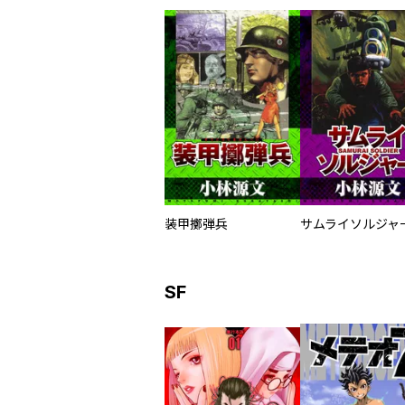
装甲擲弾兵
SF