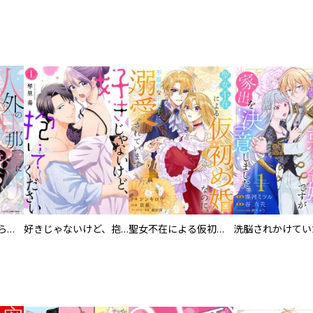
人外の旦那様に娶られ毎晩ナカまで愛される…。アンソロジー
好きじゃないけど、抱いてください【電子単行本版／特典おまけ付き】
聖女不在による仮初め婚なのに、不器用な王太子に溺愛されています【電子単行本版／特典おまけ付き】