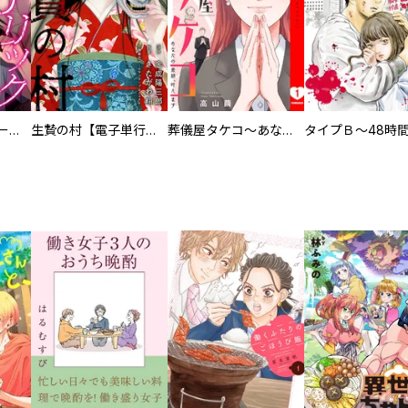
ヒステリック・ハーレム～搾られる男と堕ちる女～【電子単行本版】
生贄の村【電子単行本版】
葬儀屋タケコ～あなたの最期、叶えます【電子単行本版】