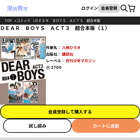
カート
検索
ログイン
会員登録
TOP
コミック
ＤＥＡＲ ＢＯＹＳ ＡＣＴ３ 超合本版
ＤＥＡＲ ＢＯＹＳ ＡＣＴ３ 超合本版（１）
作家名：
八神ひろき
出版社：
講談社
レーベル：
月刊少年マガジン
ポイント
2700
会員登録して購入する
試し読み
カートに追加