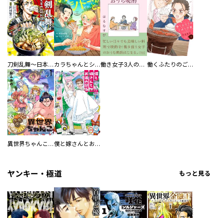
刀剣乱舞～日本号つれづれ酒～
カラちゃんとシトーさんと、 【分冊版】
働き女子3人のおうち晩酌
働くふたりのごほうび飯
異世界ちゃんこ～横綱目前に召喚されたんだが～ 【連載版】
僕と嫁さんとお酒の関係
ヤンキー・極道
もっと見る