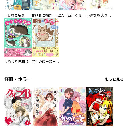
化けねこ招き
化けねこ招き【描きおろし付合冊版】
2人（匹）くらし。
小さな瞳 大きな鼓動
まろまろ日和【豪華版】
野性のぽーぽー【豪華版】
怪奇・ホラー
もっと見る