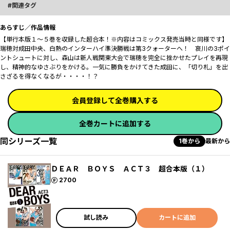
関連タグ
あらすじ／作品情報
【単行本版１～５巻を収録した超合本！※内容はコミックス発売当時と同様です】
瑞穂対成田中央、白熱のインターハイ準決勝戦は第3クォーターへ！ 哀川の3ポイ
ントシュートに対し、森山は新人戦関東大会で瑞穂を完全に挫かせたプレイを再現
し、精神的なゆさぶりをかける。一気に勝負をかけてきた成田に、「切り札」を出
さざるを得なくなるが・・・・！？
会員登録して全巻購入する
全巻カートに追加する
同シリーズ一覧
1巻から
最新から
ＤＥＡＲ ＢＯＹＳ ＡＣＴ３ 超合本版（１）
ポイント
2700
試し読み
カートに追加