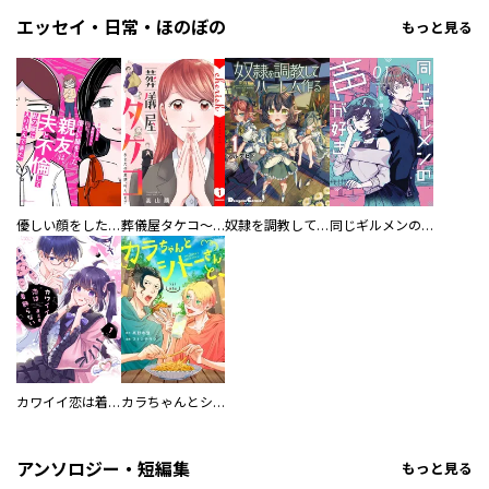
エッセイ・日常・ほのぼの
もっと見る
優しい顔をした親友は、夫と不倫して私の家に入り込んできた。
葬儀屋タケコ～あなたの最期、叶えます【電子単行本版】
奴隷を調教してハーレム作る
同じギルメンの声が好き
カワイイ恋は着飾らない
カラちゃんとシトーさんと、 【分冊版】
アンソロジー・短編集
もっと見る