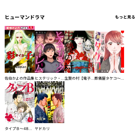
ヒューマンドラマ
もっと見る
佐伯かよの作品集
ヒステリック・ハーレム～搾られる男と堕ちる女～【電子単行本版】
生贄の村【電子単行本版】
葬儀屋タケコ～あなたの最期、叶えます【電子単行本版】
タイプＢ～48時間後、致死率100％～【単話】
ヤドカリ