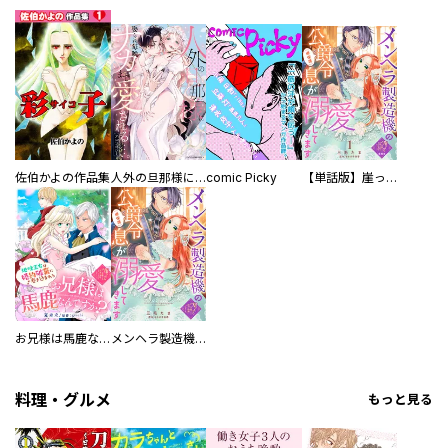
佐伯かよの作品集
人外の旦那様に娶られ毎晩ナカまで愛される…。アンソロジー
comic Picky
【単話版】崖っぷち令嬢ですが、意地と策略で幸せになります！シリーズ
お兄様は馬鹿なんですか？～地味王女は婚約破棄に巻き込まれる～
メンヘラ製造機の公爵令息（過保護）が溺愛してきます
料理・グルメ
もっと見る