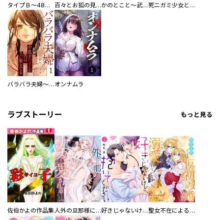
タイプＢ～48時間後、致死率100％～【単話】
百々とお狐の見習い巫女生活【単行本版】
かのとこと～武蔵花町怪話譚～ 【連載版】
死ニガミ少女とスマホ神
バラバラ夫婦～手足をなくした夫はまだ生きてる
オンナムラ
ラブストーリー
もっと見る
佐伯かよの作品集
人外の旦那様に娶られ毎晩ナカまで愛される…。アンソロジー
好きじゃないけど、抱いてください【電子単行本版／特典おまけ付き】
聖女不在による仮初め婚なのに、不器用な王太子に溺愛されています【電子単行本版／特典おまけ付き】