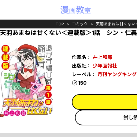
TOP
コミック
天羽あまねは甘くない
天羽あまねは甘くない＜連載版＞1話 シン・仁
作家名：
井上和郎
出版社：
少年画報社
レーベル：
月刊ヤングキング
ポイント
150
試し