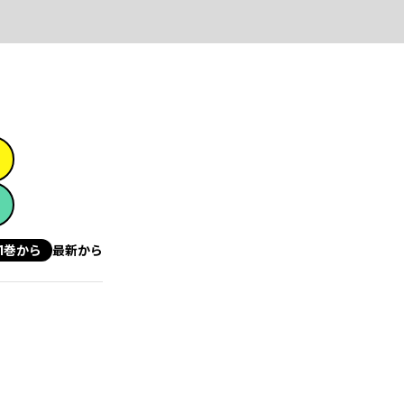
1巻から
最新から