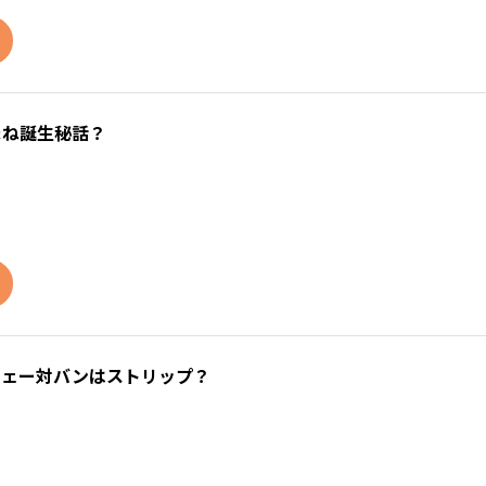
まね誕生秘話？
ウェー対バンはストリップ？