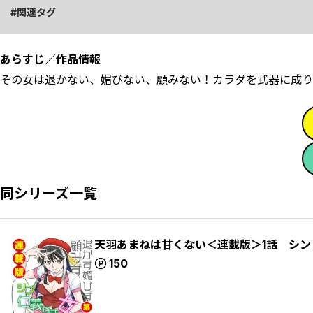
関連タグ
あらすじ／作品情報
その女は退かない、媚びない、顧みない！カラダを武器に成り
同シリーズ一覧
天羽あまねは甘くない＜連載版＞1話 シン
ポイント
150