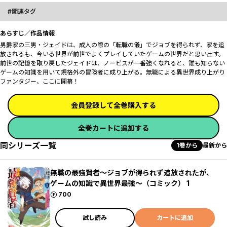
関連タグ
あらすじ／作品情報
男爵家の三男・ジェイドは、成人の際の「転職の儀」でジョブを得られず、家を追
放されるも、今いる世界が前世でよくプレイしていたゲームの世界だと思い出す。
前世の記憶を取り戻したジェイドは、ノービスが一番強くなれると、誰も知らない
ゲームの知識を用いて規格外の冒険者に成り上がる。無職による異世界成り上がり
ファンタジー、ここに開幕！
会員登録して全巻購入する
全巻カートに追加する
同シリーズ一覧
1巻から
最新から
無職の最強賢者～ジョブが得られず追放されたが、
ゲームの知識で異世界最強～（コミック） 1
ポイント
700
試し読み
カートに追加