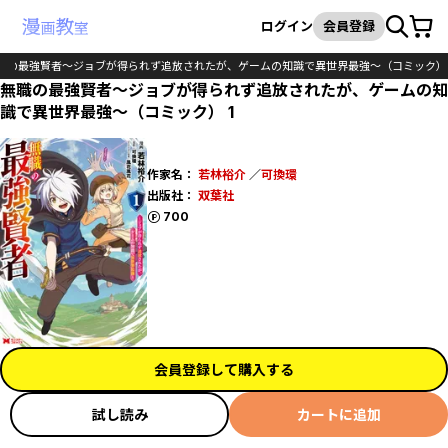
カート
検索
ログイン
会員登録
職の最強賢者～ジョブが得られず追放されたが、ゲームの知識で異世界最強～（コミック）
無職の最強賢者～ジョブが得られず追放されたが、ゲームの知
識で異世界最強～（コミック） 1
作家名：
若林裕介
／
可換環
出版社：
双葉社
ポイント
700
会員登録して購入する
試し読み
カートに追加