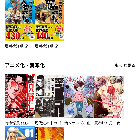
増補改訂版 学研まんが NEW世界の歴史 別巻 人物学習事典
増補改訂版 学研まんが NEW世界の歴史 別巻 世界遺産学習事典
アニメ化・実写化
もっと見る
特命係長 只野仁ファイナル 愛蔵版
現代史の中のゴルゴ13
満タサレズ、止メラレズ
買われた男～女性限定快感セラピスト～【描き下ろしおまけ付き特装版】