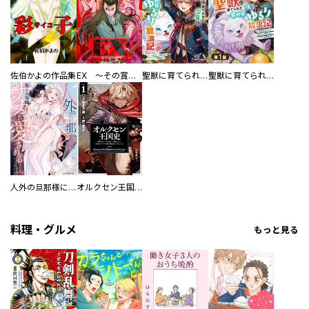
佐伯かよの作品集
EX ～その賞金稼ぎは、世界の出口を探す～【単行本版】
聖獣に育てられた少年の異世界ゆるり放浪記～神様からもらったチート魔法で、仲間たちとスローライフを満喫中～
聖獣に育てられた少年の異世界ゆるり放浪記～神様からもらったチート魔法で、仲間たちとスローライフを満喫中～【分冊版】
人外の旦那様に娶られ毎晩ナカまで愛される…。アンソロジー
オルクセン王国史
料理・グルメ
もっと見る