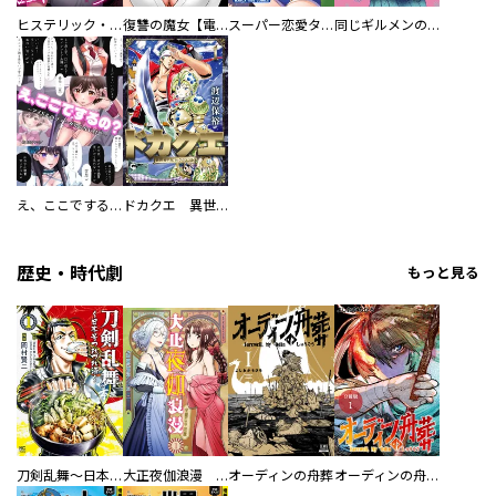
ヒステリック・ハーレム～搾られる男と堕ちる女～【電子単行本版】
復讐の魔女【電子単行本版】
スーパー恋愛タイム！～現場でドＳな彼女は自宅でデレる～
同じギルメンの声が好き
え、ここでするの？ アイドルのファンが知らない日常
ドカクエ 異世界ドカコッククエスト
歴史・時代劇
もっと見る
刀剣乱舞～日本号つれづれ酒～
大正夜伽浪漫 －金曜日の花嫁—
オーディンの舟葬
オーディンの舟葬 分冊版