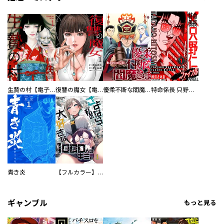
生贄の村【電子単行本版】
復讐の魔女【電子単行本版】
優柔不断な閻魔さま
特命係長 只野仁ファイナル 愛蔵版
青き炎
【フルカラー】さよなら、私の大好きな１０００人のキミ。
ギャンブル
もっと見る