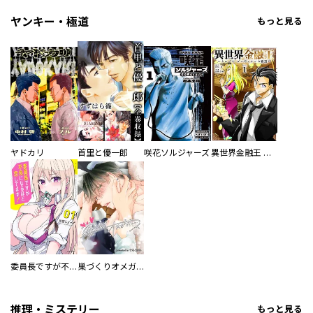
ヤンキー・極道
もっと見る
ヤドカリ
首里と優一郎
咲花ソルジャーズ
異世界金融王 ～クローネ・ゴルディオンの覇道～
委員長ですが不良になるほど恋してます！
巣づくりオメガバース
推理・ミステリー
もっと見る