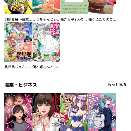
刀剣乱舞～日本号つれづれ酒～
カラちゃんとシトーさんと、 【分冊版】
働き女子3人のおうち晩酌
働くふたりのごほうび飯
異世界ちゃんこ～横綱目前に召喚されたんだが～ 【連載版】
僕と嫁さんとお酒の関係
職業・ビジネス
もっと見る