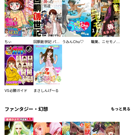
ちぃ
回胴創世記 パチスロを創った男達
うみんChu♡
職業、ニセモノ～あなたに偽は見抜けない【電子単行本版】
VS必勝ガイド
まさしんげ～る
ファンタジー・幻想
もっと見る