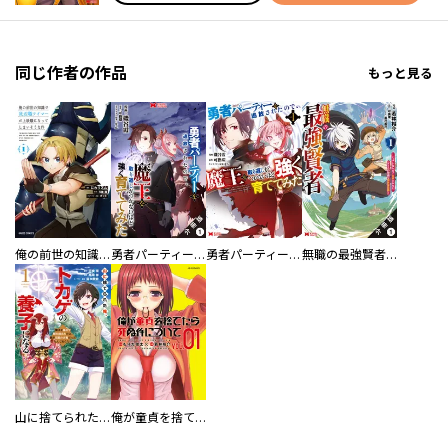
同じ作者の作品
もっと見る
俺の前世の知識で底辺職テイマーが上級職になってしまいそうな件
勇者パーティーを追放されたので、魔王を取り返しがつかないほど強く育ててみた（コミック） 分冊版
勇者パーティーを追放されたので、魔王を取り返しがつかないほど強く育ててみた（コミック）
無職の最強賢者～ジョブが得られず追放されたが、ゲームの知識で異世界最強～（コミック） 分冊版
山に捨てられた俺、トカゲの養子になる 魔法を極めて親を超えたけど、親が伝説の古竜だったなんて知らない
俺が童貞を捨てたら死ぬ件について