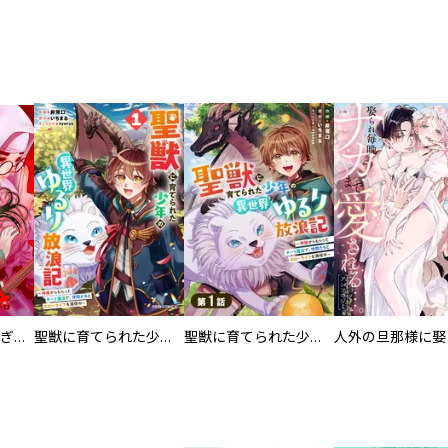
EX ～その賞金稼ぎは、世界の出口を探す～【単行本版】
聖獣に育てられた少年の異世界ゆるり放浪記～神様からもらったチート魔法で、仲間たちとスローライフを満喫中～
聖獣に育てられた少年の異世界ゆるり放浪記～神様からもらったチート魔法で、仲間たちとスローライフを満喫中～【分冊版】