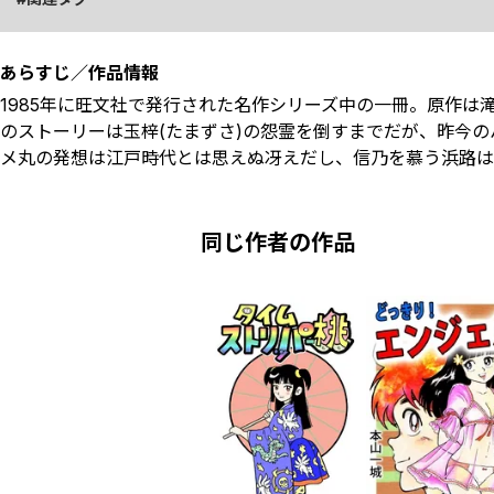
あらすじ／作品情報
1985年に旺文社で発行された名作シリーズ中の一冊。原作は滝沢
のストーリーは玉梓(たまずさ)の怨霊を倒すまでだが、昨今
メ丸の発想は江戸時代とは思えぬ冴えだし、信乃を慕う浜路は
同じ作者の作品