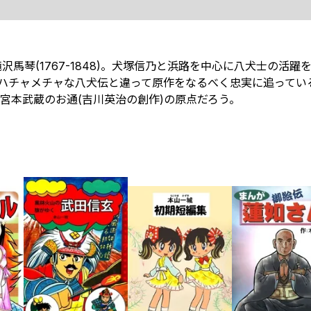
馬琴(1767-1848)。犬塚信乃と浜路を中心に八犬士の活躍
のハチャメチャな八犬伝と違って原作をなるべく忠実に追ってい
宮本武蔵のお通(吉川英治の創作)の原点だろう。