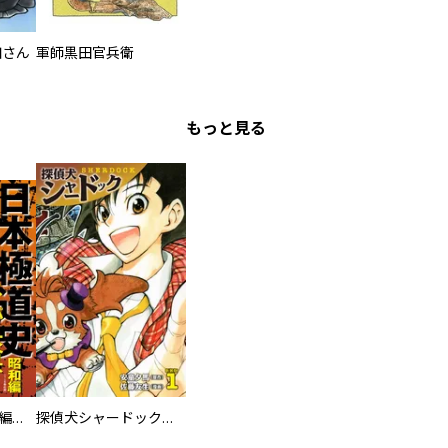
如さん
軍師黒田官兵衛
もっと見る
日本極道史 昭和編 スーパー大合本
探偵犬シャードック（新装版）