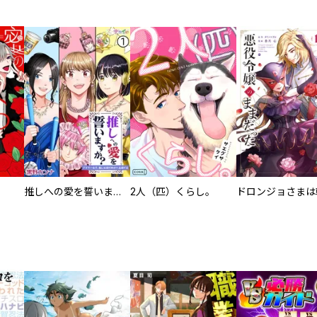
推しへの愛を誓いますか？～アラサー女子、推しは逃げぬが人生逃げる～
2人（匹）くらし。