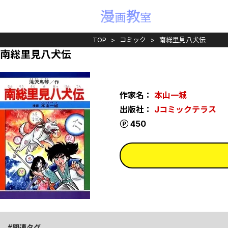
TOP
コミック
南総里見八犬伝
南総里見八犬伝
作家名：
本山一城
出版社：
Jコミックテラス
ポイント
450
関連タグ