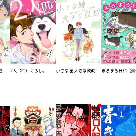
化けねこ招き【描きおろし付合冊版】
2人（匹）くらし。
小さな瞳 大きな鼓動