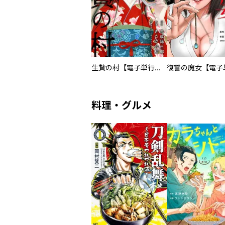
生贄の村【電子単行本版】
料理・グルメ