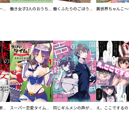
カラちゃんとシトーさんと、 【分冊版】
働き女子3人のおうち晩酌
働くふたりのごほうび飯
復讐の魔女【電子単行本版】
スーパー恋愛タイム！～現場でドＳな彼女は自宅でデレる～
同じギルメンの声が好き