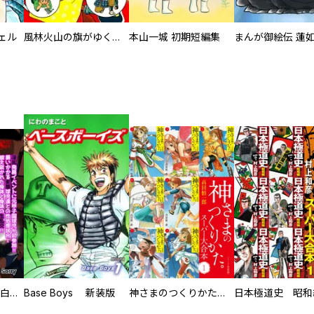
ェル
風林火山の旗がゆく 武田信玄
本山一城 初期短編集
まんが御絵伝 蓮
初めての発展場 【白抜き修正版】
Base Boys 新装版
神さまのつくりかた。スーパー大合本