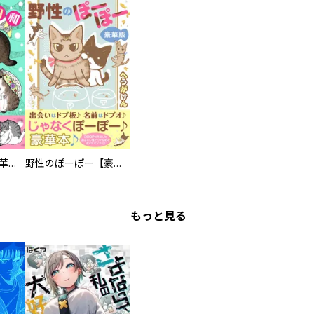
まろまろ日和【豪華版】
野性のぽーぽー【豪華版】
もっと見る