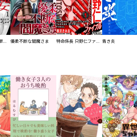
復讐の魔女【電子単行本版】
優柔不断な閻魔さま
特命係長 只野仁ファイナル 愛蔵版
青き炎