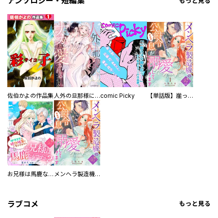
アンソロジー・短編集
もっと見る
佐伯かよの作品集
人外の旦那様に娶られ毎晩ナカまで愛される…。アンソロジー
comic Picky
【単話版】崖っぷち令嬢ですが、意地と策略で幸せになります！シリーズ
お兄様は馬鹿なんですか？～地味王女は婚約破棄に巻き込まれる～
メンヘラ製造機の公爵令息（過保護）が溺愛してきます
ラブコメ
もっと見る