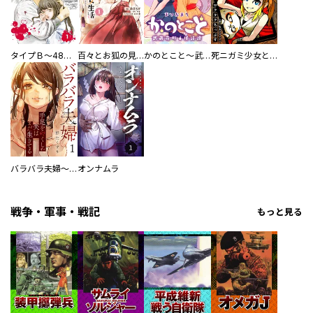
タイプＢ～48時間後、致死率100％～【単話】
百々とお狐の見習い巫女生活【単行本版】
かのとこと～武蔵花町怪話譚～ 【連載版】
死ニガミ少女とスマホ神
バラバラ夫婦～手足をなくした夫はまだ生きてる
オンナムラ
戦争・軍事・戦記
もっと見る