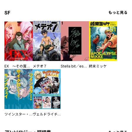
SF
もっと見る
EX ～その賞金稼ぎは、世界の出口を探す～【単行本版】
メテオ７
Stella bit／es【単話版】
終末ミッケ
ツインスター・サイクロン・ランナウェイ
ヴェルドライチオシ聖典パック 『転スラ』ミニ画集付き シリウス人気作３選