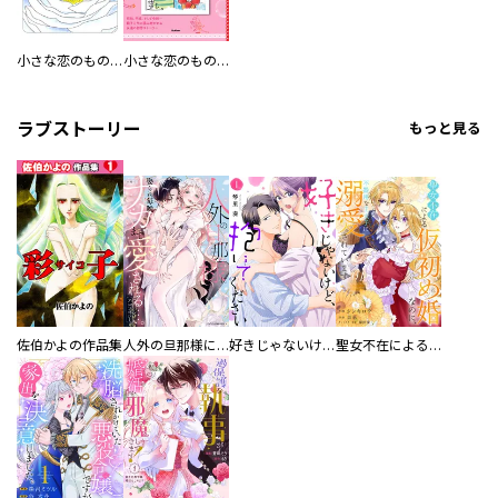
小さな恋のものがたり
小さな恋のものがたり チッチとサリー BEST SELECTION
ラブストーリー
もっと見る
佐伯かよの作品集
人外の旦那様に娶られ毎晩ナカまで愛される…。アンソロジー
好きじゃないけど、抱いてください【電子単行本版／特典おまけ付き】
聖女不在による仮初め婚なのに、不器用な王太子に溺愛されています【電子単行本版／特典おまけ付き】