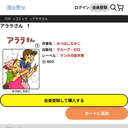
カート
検索
ログイン
会員登録
TOP
コミック
アララさん
アララさん 1
作家名：
みつはしちかこ
出版社：
グループ・ゼロ
レーベル：
マンガの金字塔
ポイント
400
会員登録して購入する
カートに追加