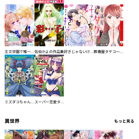
王立学園で唯一魔法が使えない庶民仲間のはずですよね～実は王子様で私を溺愛しているなんて告白はやめてください～
佐伯かよの作品集
好きじゃないけど、抱いてください【電子単行本版／特典おまけ付き】
葬儀屋タケコ～あなたの最期、叶えます【電子単行本版】
ミズダコちゃんからは逃げられない！
スーパー恋愛タイム！～現場でドＳな彼女は自宅でデレる～
異世界
もっと見る