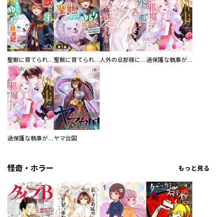
聖獣に育てられた少年の異世界ゆるり放浪記～神様からもらったチート魔法で、仲間たちとスローライフを満喫中～
聖獣に育てられた少年の異世界ゆるり放浪記～神様からもらったチート魔法で、仲間たちとスローライフを満喫中～【分冊版】
人外の旦那様に娶られ毎晩ナカまで愛される…。アンソロジー
過保護な執事が私の婚活を邪魔してきます！ 分冊版
過保護な執事が私の婚活を邪魔してきます！
ヤマ台国
怪奇・ホラー
もっと見る