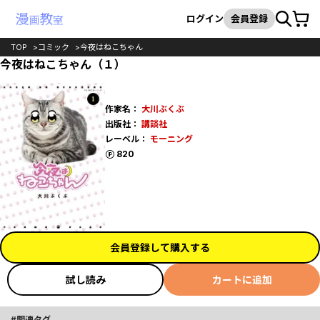
カート
検索
ログイン
会員登録
TOP
コミック
今夜はねこちゃん
今夜はねこちゃん（１）
作家名：
大川ぶくぶ
出版社：
講談社
レーベル：
モーニング
ポイント
820
会員登録して購入する
試し読み
カートに追加
関連タグ