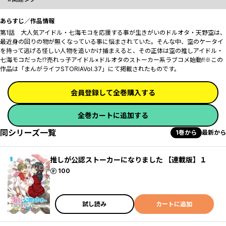
あらすじ／作品情報
第1話 大人気アイドル・七海モコを応援する事が生きがいのドルオタ・天野空は、
最近身の回りの物が無くなっている事に悩まされていた。そんな中、空のケータイ
を持って逃げる怪しい人物を追いかけ捕まえると、その正体は空の推しアイドル・
七海モコだった!?売れっ子アイドル×ドルオタのストーカー系ラブコメ始動!!※この
作品は「まんがライフSTORIAVol.37」にて掲載されたものです。
会員登録して全巻購入する
全巻カートに追加する
同シリーズ一覧
1巻から
最新から
推しが公認ストーカーになりました 【連載版】１
ポイント
100
試し読み
カートに追加