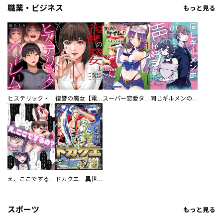
職業・ビジネス
もっと見る
ヒステリック・ハーレム～搾られる男と堕ちる女～【電子単行本版】
復讐の魔女【電子単行本版】
スーパー恋愛タイム！～現場でドＳな彼女は自宅でデレる～
同じギルメンの声が好き
え、ここでするの？ アイドルのファンが知らない日常
ドカクエ 異世界ドカコッククエスト
スポーツ
もっと見る