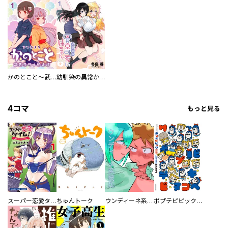
かのとこと～武蔵花町怪話譚～ 【連載版】
幼馴染の異常かわいい妹ちゃん 【連載版】
4コマ
もっと見る
スーパー恋愛タイム！～現場でドＳな彼女は自宅でデレる～
ちゅんトーク
ウンディーネ系彼氏
ポプテピピック SEASON EIGHT