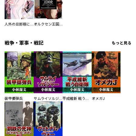
人外の旦那様に娶られ毎晩ナカまで愛される…。アンソロジー
オルクセン王国史
戦争・軍事・戦記
もっと見る
装甲擲弾兵
サムライソルジャー SAMURAI SOLDIER
平成維新 戦う自衛隊
オメガJ