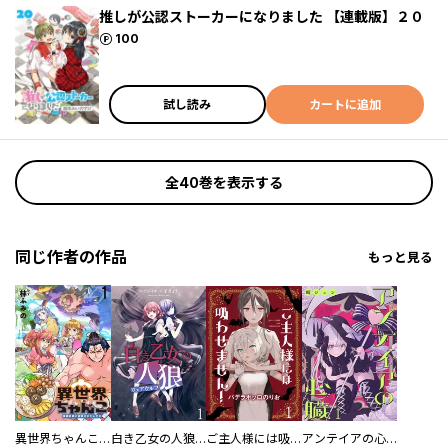
推しが公認ストーカーになりました 【連載版】２０
ポイント
100
試し読み
カートに追加
全40巻を表示する
同じ作者の作品
もっと見る
異世界ちゃんこ～横綱目前に召喚されたんだが～ 【連載版】
白き乙女の人狼（ウェアウルフ） 【連載版】
ご主人様には吸わせません！ 【連載版】
アンテイアの心臓 【連載版】