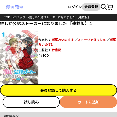
カート
検索
ログイン
会員登録
TOP
コミック
推しが公認ストーカーになりました 【連載版】
推しが公認ストーカーになりました 【連載版】１
作家名：
瀬尾みいのすけ
／
ストーリアダッシュ
／
瀬尾
みいのすけ
出版社：
竹書房
ポイント
100
会員登録して購入する
試し読み
カートに追加
関連タグ