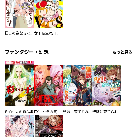
推しの為ならなんでもします！
女子高生VS-R
ファンタジー・幻想
もっと見る
佐伯かよの作品集
EX ～その賞金稼ぎは、世界の出口を探す～【単行本版】
聖獣に育てられた少年の異世界ゆるり放浪記～神様からもらったチート魔法で、仲間たちとスローライフを満喫中～
聖獣に育てられた少年の異世界ゆるり放浪記～神様からもらったチート魔法で、仲間たちとスローライフを満喫中～【分冊版】