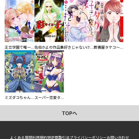
王立学園で唯一魔法が使えない庶民仲間のはずですよね～実は王子様で私を溺愛しているなんて告白はやめてください～
佐伯かよの作品集
好きじゃないけど、抱いてください【電子単行本版／特典おまけ付き】
葬儀屋タケコ～あなたの最期、叶えます【電子単行本版】
ミズダコちゃんからは逃げられない！
スーパー恋愛タイム！～現場でドＳな彼女は自宅でデレる～
TOPへ
よくある質問
利用規約
特定商取引法
プライバシーポリシー
お問い合わせ