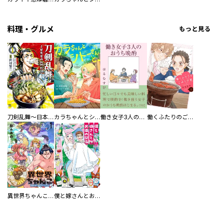
料理・グルメ
もっと見る
刀剣乱舞～日本号つれづれ酒～
カラちゃんとシトーさんと、 【分冊版】
働き女子3人のおうち晩酌
働くふたりのごほうび飯
異世界ちゃんこ～横綱目前に召喚されたんだが～ 【連載版】
僕と嫁さんとお酒の関係