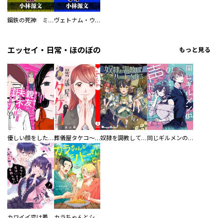
鋼鉄の死神 ミヒャエル・ビットマン戦記
ヴェトナム・ウォー VIETNAM WAR
エッセイ・日常・ほのぼの
もっと見る
優しい顔をした親友は、夫と不倫して私の家に入り込んできた。
葬儀屋タケコ～あなたの最期、叶えます【電子単行本版】
奴隷を調教してハーレム作る
同じギルメンの声が好き
カワイイ恋は着飾らない
カラちゃんとシトーさんと、 【分冊版】