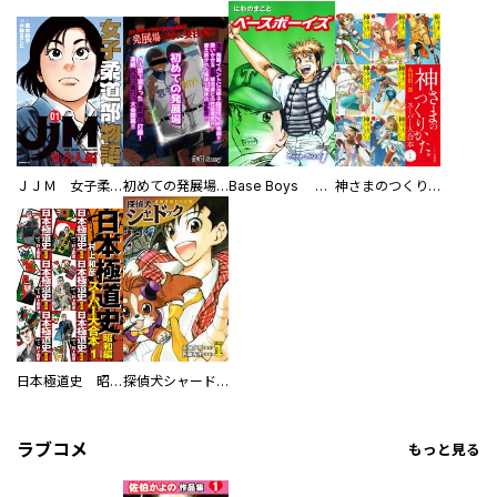
ＪＪＭ 女子柔道部物語 社会人編
初めての発展場 【白抜き修正版】
Base Boys 新装版
神さまのつくりかた。スーパー大合本
日本極道史 昭和編 スーパー大合本
探偵犬シャードック（新装版）
ラブコメ
もっと見る